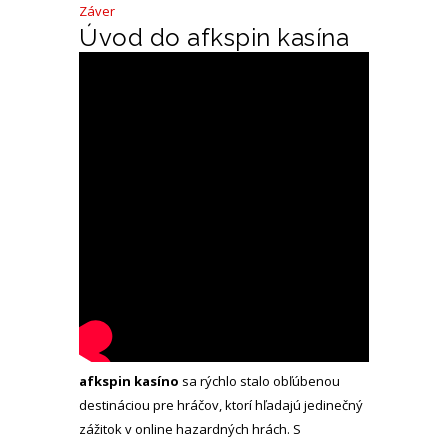
Záver
Úvod do afkspin kasína
afkspin kasíno
sa rýchlo stalo obľúbenou
destináciou pre hráčov, ktorí hľadajú jedinečný
zážitok v online hazardných hrách. S