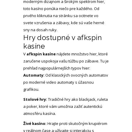
moderným dizajnom a širokým spektrom hier,
toto kasíno ponúka niečo pre každého. Od
prvého kliknutia na stránku sa ocitnete vo
svete vzrušenia a zábavy, kde sú vaše herné
sny na dosah ruky.
Hry dostupné v afkspin
kasíne
V
afkspin kasíne
nájdete množstvo hier, ktoré
zaručene uspokoja vašu túžbu po zábave. Tu je
prehľad najpopulárnejších typov hier:
Automaty:
Od klasických ovocných automatov
po moderné video automaty s úžasnou
grafikou.
Stolové hry:
Tradičné hry ako blackjack, ruleta
a poker, ktoré vám umožnia zažiť autentickú
atmosféru kasína.
Živé kasíno:
Hrajte proti skutočným krupiérom
v reálnom čase a užívajte si interakciu s