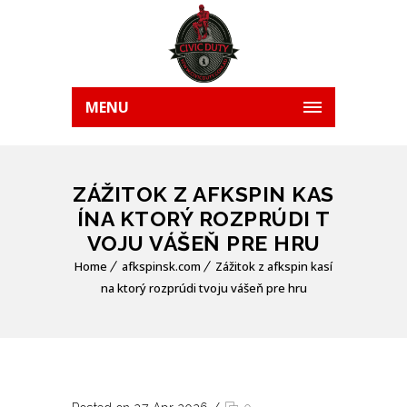
MENU
ZÁŽITOK Z AFKSPIN KAS
ÍNA KTORÝ ROZPRÚDI T
VOJU VÁŠEŇ PRE HRU
Home
afkspinsk.com
Zážitok z afkspin kasí
na ktorý rozprúdi tvoju vášeň pre hru