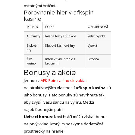
ostatnými hráčmi.
Porovnanie hier v afkspin
kasíne
TYP HRY
POPIS
OBĽÚBENOSŤ
Automaty
Rôzne témy a funkcie
Veľmi vysoká
Stolové
Klasické kasínové hry
Vysoká
hry
Živé
Interaktívne hranie s
Stredná
kasíno
krupiérmi
Bonusy a akcie
Jednou z
AFK Spin casino slovakia
najatraktívnejších vlastností
afkspin kasína
sú
jeho bonusy. Tieto ponuky sú navrhnuté tak,
aby zvýšili vašu šancu na výhru. Medzi
najobľúbenejšie patrí:
Uvítací bonus:
Noví hráči môžu získať bonus
na prvý vklad, ktorý im poskytne dodatočné
prostriedky na hranie.