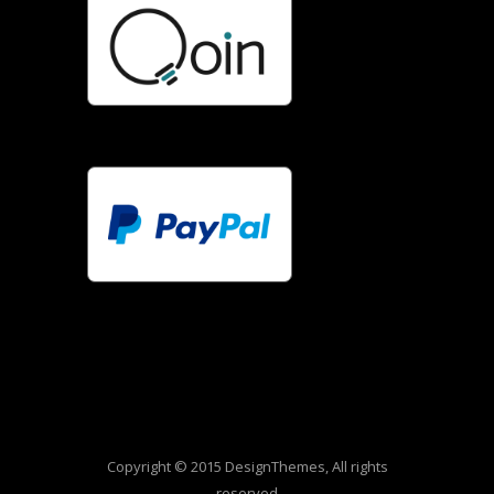
Copyright © 2015 DesignThemes, All rights
reserved