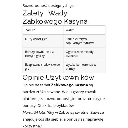
Różnorodność dostępnych gier
Zalety i Wady
Żabkowego Kasyna
ZALETY
WADY
Duży wybór gier
Brak niektórych
popularnych tytułów
Bonusy powitalne dla
Ograniczone metody
nowych graczy
płatności
Bezpieczne środowisko do
Wysoka konkurencja w
gry
branży
Opinie Użytkowników
Opinie na temat
Żabkowego Kasyna
są
bardzo zróżnicowane. Wielu graczy chwali
platformę za różnorodność gier oraz atrakcyjne
bonusy. Oto kilka przykładów:
Marta, 34 lata:
“Gry w Żabce są świetne! Zawsze
znajduję coś dla siebie, a bonusy są naprawdę
korzystne.”