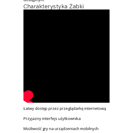
Charakterystyka Żabki
Łatwy dostęp przez przeglądarkę internetową
Przyjazny interfejs użytkownika
Możliwość gry na urządzeniach mobilnych