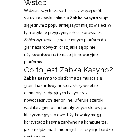
Wstęp
W dzisiejszych czasach, coraz więcej osób
szuka rozrywki online, a
Żabka Kasyno
staje
się jednym z popularniejszych miejsc w sieci. W
tym artykule przyjrzymy się, co sprawia, że
Żabka
wyróżnia się na tle innych platform do
gier hazardowych, oraz jakie są opinie
użytkowników na temat tej innowacyjnej
platformy.
Co to jest Żabka Kasyno?
Żabka Kasyno
to platforma zajmująca się
grami hazardowymi, która łączy w sobie
elementy tradycyjnych kasyn oraz
nowoczesnych gier online. Oferuje szeroki
wachlarz gier, od automatycznych slotów po
klasyczne gry stołowe. Użytkownicy mogą
korzystać z kasyna zarówno na komputerze,
jak i urządzeniach mobilnych, co czyni je bardzo
dostępnym.