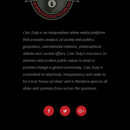
Civic Duty is an independent online media platform
that provides analysis of society and politics,
geopolitics, international relations, philosophical
debate and current affairs. Civic Duty’s mission is to
address and protect public values to enact a
positive change in global community. Civic Duty is
committed to objectivity, transparency and seeks to
be a true ‘House of Ideas’ and is therefore open to all
ideas and opinions from across the spectrum.