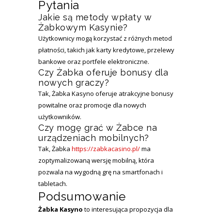
Pytania
Jakie są metody wpłaty w
Żabkowym Kasynie?
Użytkownicy mogą korzystać z różnych metod
płatności, takich jak karty kredytowe, przelewy
bankowe oraz portfele elektroniczne.
Czy Żabka oferuje bonusy dla
nowych graczy?
Tak, Żabka Kasyno oferuje atrakcyjne bonusy
powitalne oraz promocje dla nowych
użytkowników.
Czy mogę grać w Żabce na
urządzeniach mobilnych?
Tak, Żabka
https://zabkacasino.pl/
ma
zoptymalizowaną wersję mobilną, która
pozwala na wygodną grę na smartfonach i
tabletach.
Podsumowanie
Żabka Kasyno
to interesująca propozycja dla