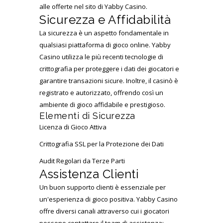
alle offerte nel sito di Yabby Casino.
Sicurezza e Affidabilità
La sicurezza è un aspetto fondamentale in
qualsiasi piattaforma di gioco online. Yabby
Casino utilizza le più recenti tecnologie di
crittografia per proteggere i dati dei giocatori e
garantire transazioni sicure. Inoltre, il casinò è
registrato e autorizzato, offrendo così un
ambiente di gioco affidabile e prestigioso.
Elementi di Sicurezza
Licenza di Gioco Attiva
Crittografia SSL per la Protezione dei Dati
Audit Regolari da Terze Parti
Assistenza Clienti
Un buon supporto clienti è essenziale per
un'esperienza di gioco positiva. Yabby Casino
offre diversi canali attraverso cui i giocatori