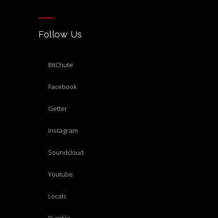
Follow Us
BitChute
Facebook
Getter
Instagram
Soundcloud
Youtube
Locals