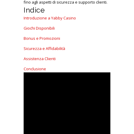
fino agli aspetti di sicurezza e supporto clienti.
Indice
Introduzione a Yabby Casino
Giochi Disponibili
Bonus e Promozioni
Sicurezza e Affidabilità
Assistenza Clienti
Conclusione