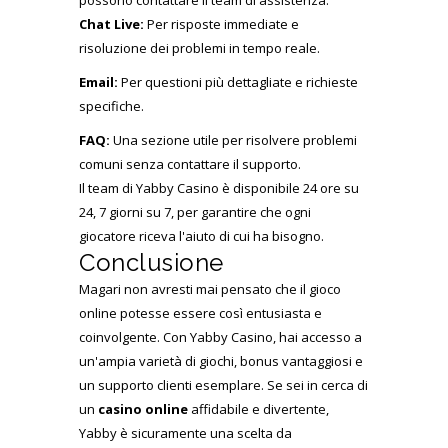
possono contattare il team di assistenza:
Chat Live:
Per risposte immediate e
risoluzione dei problemi in tempo reale.
Email:
Per questioni più dettagliate e richieste
specifiche.
FAQ:
Una sezione utile per risolvere problemi
comuni senza contattare il supporto.
Il team di Yabby Casino è disponibile 24 ore su
24, 7 giorni su 7, per garantire che ogni
giocatore riceva l'aiuto di cui ha bisogno.
Conclusione
Magari non avresti mai pensato che il gioco
online potesse essere così entusiasta e
coinvolgente. Con Yabby Casino, hai accesso a
un'ampia varietà di giochi, bonus vantaggiosi e
un supporto clienti esemplare. Se sei in cerca di
un
casino online
affidabile e divertente,
Yabby è sicuramente una scelta da