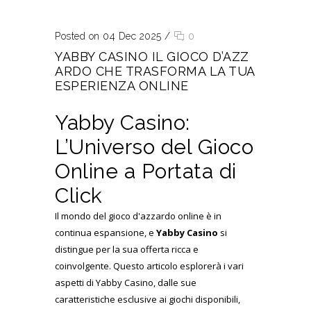
Posted on 04 Dec 2025
/
0
YABBY CASINO IL GIOCO D’AZZ
ARDO CHE TRASFORMA LA TUA
ESPERIENZA ONLINE
Yabby Casino:
L’Universo del Gioco
Online a Portata di
Click
Il mondo del gioco d'azzardo online è in
continua espansione, e
Yabby Casino
si
distingue per la sua offerta ricca e
coinvolgente. Questo articolo esplorerà i vari
aspetti di Yabby Casino, dalle sue
caratteristiche esclusive ai giochi disponibili,