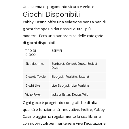
Un sistema di pagamento sicuro e veloce
Giochi Disponibili
Yabby Casino offre una selezione senza pari di
giochi che spazia dai classici ai titoli più
moderni. Ecco una panoramica delle categorie
di giochi disponibili:
TIPO DI
ESEMPI
GIOCO
Slot Machines
Starburst, Gonzo's Quest, Book of
Dead
Gioco da Tavolo
Blackjack, Roulette, Baccarat
Giochi Live
Live Blackjack, Live Roulette
Video Poker
Jacks or Better, Deuces Wild
Ogni gioco è progettato con grafiche di alta
qualità e funzionalità innovative. Inoltre, Yabby
Casino aggiorna regolarmente la sua libreria
con nuovi titoli per mantenere viva l'eccitazione