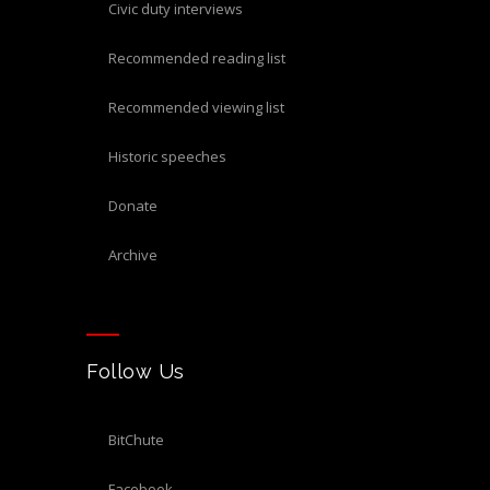
civic duty interviews
recommended reading list
recommended viewing list
historic speeches
donate
archive
Follow Us
BitChute
Facebook