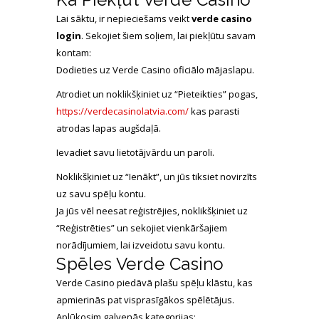
Lai sāktu, ir nepieciešams veikt
verde casino
login
. Sekojiet šiem soļiem, lai piekļūtu savam
kontam:
Dodieties uz Verde Casino oficiālo mājaslapu.
Atrodiet un noklikšķiniet uz “Pieteikties” pogas,
https://verdecasinolatvia.com/
kas parasti
atrodas lapas augšdaļā.
Ievadiet savu lietotājvārdu un paroli.
Noklikšķiniet uz “Ienākt”, un jūs tiksiet novirzīts
uz savu spēļu kontu.
Ja jūs vēl neesat reģistrējies, noklikšķiniet uz
“Reģistrēties” un sekojiet vienkāršajiem
norādījumiem, lai izveidotu savu kontu.
Spēles Verde Casino
Verde Casino piedāvā plašu spēļu klāstu, kas
apmierinās pat visprasīgākos spēlētājus.
Aplūkosim galvenās kategorijas: