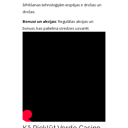
šifrēšanas tehnoloģijām iespējas ir drošas un
drošas.
Bonusi un akcijas:
Regulālas akcijas un
bonusi, kas palielina izredzes uzvarēt.
Kā Piekļūt Verde Casino