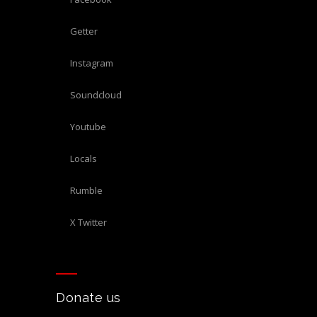
Getter
Instagram
Soundcloud
Youtube
Locals
Rumble
X Twitter
Donate us