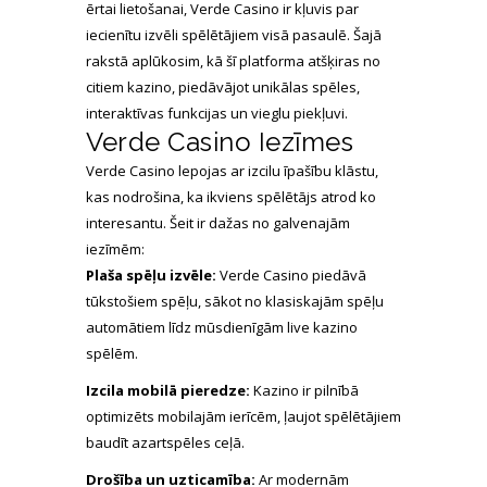
ērtai lietošanai, Verde Casino ir kļuvis par
iecienītu izvēli spēlētājiem visā pasaulē. Šajā
rakstā aplūkosim, kā šī platforma atšķiras no
citiem kazino, piedāvājot unikālas spēles,
interaktīvas funkcijas un vieglu piekļuvi.
Verde Casino Iezīmes
Verde Casino lepojas ar izcilu īpašību klāstu,
kas nodrošina, ka ikviens spēlētājs atrod ko
interesantu. Šeit ir dažas no galvenajām
iezīmēm:
Plaša spēļu izvēle:
Verde Casino piedāvā
tūkstošiem spēļu, sākot no klasiskajām spēļu
automātiem līdz mūsdienīgām live kazino
spēlēm.
Izcila mobilā pieredze:
Kazino ir pilnībā
optimizēts mobilajām ierīcēm, ļaujot spēlētājiem
baudīt azartspēles ceļā.
Drošība un uzticamība:
Ar modernām