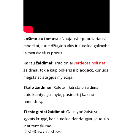
Lošimo automatai:
Naujausi ir populiariausi
modeliai, kurie džiugina akis ir suteikia galimybę
laimėti didelius prizus.
Kortų žaidimai:
Tradiciniai
verdecasinolt.net
žaidimai, tokie kaip pokeris ir blackjack, kuriuos
mėgsta strategijos mylėtojai.
Stalo žaidimai:
Ruletė ir kiti stalo žaidimai,
suteikiantys galimybę pasinerti į kazino
atmosferą.
Tiesioginiai žaidimai:
Galimybė žaisti su
gyvais krupjė, kas suteikia dar daugiau jaudulio
ir autentiškumo.
Žaidimų Paletė