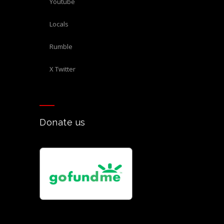
Youtube
Locals
Rumble
X Twitter
Donate us