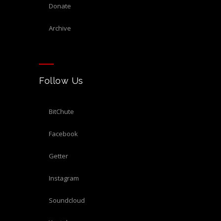
donate
archive
Follow Us
BitChute
Facebook
Getter
Instagram
Soundcloud