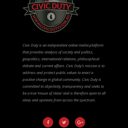
Civic Duty is an independent online media platform
that provides analysis of society and politics,
geopolitics, international relations, philosophical
debate and current affairs. Civic Duty’s mission is to
address and protect public values to enact a
positive change in global community. Civic Duty is
committed to objectivity, transparency and seeks to
be a true ‘House of Ideas’ and is therefore open to all
ideas and opinions from across the spectrum.