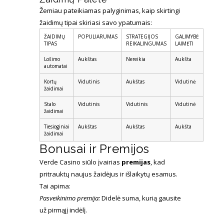
Žemiau pateikiamas palyginimas, kaip skirtingi
žaidimų tipai skiriasi savo ypatumais:
ŽAIDIMŲ
POPULIARUMAS
STRATEGIJOS
GALIMYBĖ
TIPAS
REIKALINGUMAS
LAIMĖTI
Lošimo
Aukštas
Nereikia
Aukšta
automatai
Kortų
Vidutinis
Aukštas
Vidutinė
žaidimai
Stalo
Vidutinis
Vidutinis
Vidutinė
žaidimai
Tiesioginiai
Aukštas
Aukštas
Aukšta
žaidimai
Bonusai ir Premijos
Verde Casino siūlo įvairias
premijas
, kad
pritrauktų naujus žaidėjus ir išlaikytų esamus.
Tai apima:
Pasveikinimo premija:
Didelė suma, kurią gausite
už pirmąjį indėlį.