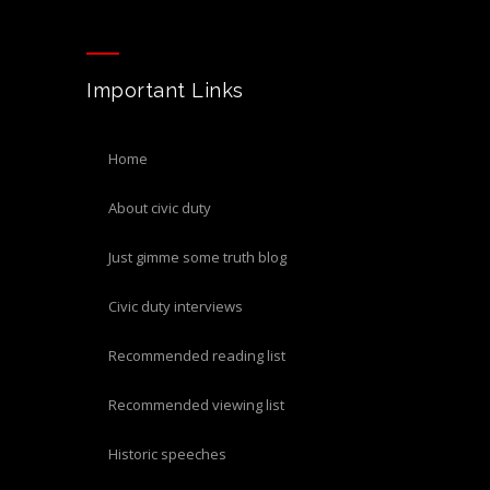
Important Links
home
about civic duty
just gimme some truth blog
civic duty interviews
recommended reading list
recommended viewing list
historic speeches