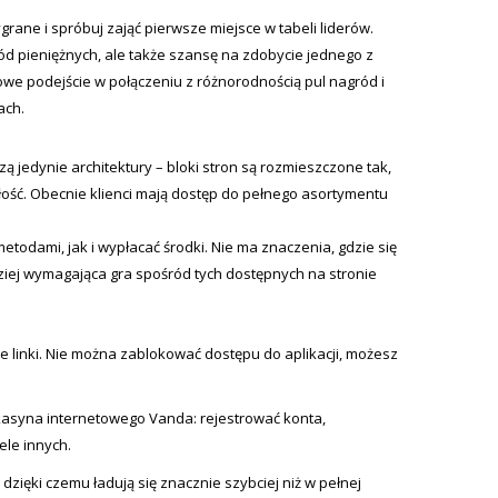
rane i spróbuj zająć pierwsze miejsce w tabeli liderów.
ód pieniężnych, ale także szansę na zdobycie jednego z
owe podejście w połączeniu z różnorodnością pul nagród i
ach.
 jedynie architektury – bloki stron są rozmieszczone tak,
łość. Obecnie klienci mają dostęp do pełnego asortymentu
odami, jak i wypłacać środki. Nie ma znaczenia, gdzie się
ziej wymagająca gra spośród tych dostępnych na stronie
 linki. Nie można zablokować dostępu do aplikacji, możesz
 kasyna internetowego Vanda: rejestrować konta,
ele innych.
ęki czemu ładują się znacznie szybciej niż w pełnej