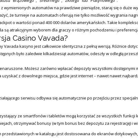
atusu "Brązowego", "Srebrnego", "Złotego" lub "Platynowego".
nym z wymienionych automatów na prawdziwe pieniądze, staraj się o duże wyg
żyć, że turnieje na automatach oferują nie tylko możliwość wygrania nagr
 jackpot o wartości ponad 400 000 dolarów amerykańskich. Takie kompleks
ada są atrakcyjnym wyborem dla graczy o różnym pochodzeniu i preferencj
sja Casino Vavada?
 Vavada kasyno jest całkowicie identyczna z pełną wersją. Różnice dotyczą
tępnych było zaledwie kilkadziesiąt automatów, odeszły w odległą przesz
nienaruszone. Możesz zarówno wpłacać depozyty wszystkimi dostępnymi met
 uzyskać z dowolnego miejsca, gdzie jest internet – nawet nawet najbard
ałającego serwisu odbywa się automatycznie po przejściu przez specjalne
zystający ze smartfonów i tabletów mogą korzystać ze wszystkich funkcji
iejach, otrzymywać bonusy (w tym bonus bez depozytu za rejestrację) i wi
przedstawionych w katalogu jest dostosowana do ekranów dotykowych, dzi