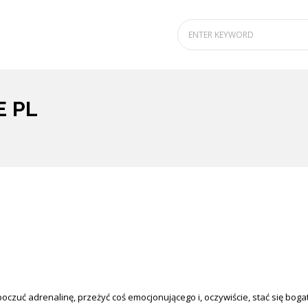
E PL
L
 poczuć adrenalinę, przeżyć coś emocjonującego i, oczywiście, stać się bo