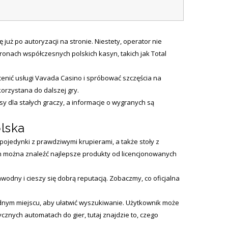
 już po autoryzacji na stronie. Niestety, operator nie
onach współczesnych polskich kasyn, takich jak Total
enić usługi Vavada Casino i spróbować szczęścia na
rzystana do dalszej gry.
y dla stałych graczy, a informacje o wygranych są
lska
ojedynki z prawdziwymi krupierami, a także stoły z
ch można znaleźć najlepsze produkty od licencjonowanych
odny i cieszy się dobrą reputacją. Zobaczmy, co oficjalna
ednym miejscu, aby ułatwić wyszukiwanie. Użytkownik może
cznych automatach do gier, tutaj znajdzie to, czego