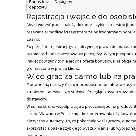
Bonus bez
Dostępny
depozytu
Rejestracja i wejście do osobis
Aby utworzyć profil, należy dokonać szybkiej rejestracji, po
przewidział możliwości rejestracji za pośrednictwem popul
Casino.
Po przejściu rejestracji gracz otrzymuje prawo do bonusu
automatach bez inwestowania pieniędzy. W tym przypadku 
Pakiet powitalny to nie jedyna oferta bonusowa na oficjaln
gromadzone w profilu klienta.
W co grać za darmo lub na pra
Z pewnością ucieszy Cię różnorodność automatów w kasynie 
krupierem na żywo i gry stołowe. Przegląd kasyna Vavanda
dostawców.
W sumie strona współpracuje z pięćdziesięcioma producentam
strona Wawada w Polsce ma do zaoferowania użytkownik
Klasyczne automaty. To, co pokochało wielu graczy, automa
skorzystać z paska szybkiego wyszukiwania lub wybrać najpo
potrzebuje;