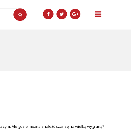
gatszym. Ale gdzie można znaleźć szansę na wielką wygraną?