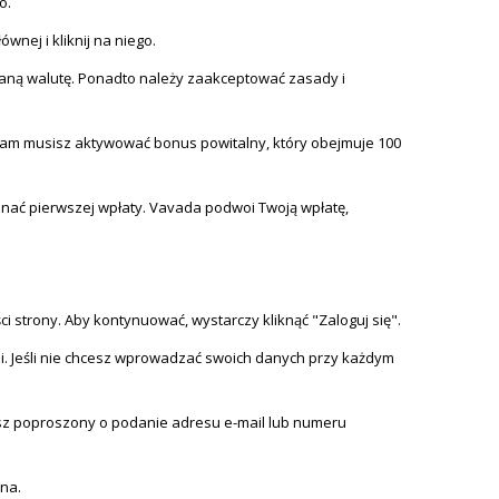
o.
wnej i kliknij na niego.
waną walutę. Ponadto należy zaakceptować zasady i
 Tam musisz aktywować bonus powitalny, który obejmuje 100
nać pierwszej wpłaty. Vavada podwoi Twoją wpłatę,
i strony. Aby kontynuować, wystarczy kliknąć "Zaloguj się".
i. Jeśli nie chcesz wprowadzać swoich danych przy każdym
niesz poproszony o podanie adresu e-mail lub numeru
yna.