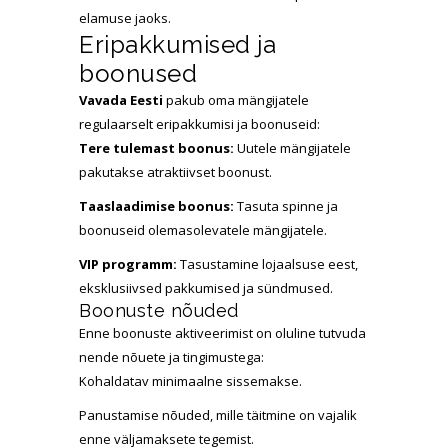
elamuse jaoks.
Eripakkumised ja
boonused
Vavada Eesti
pakub oma mängijatele
regulaarselt eripakkumisi ja boonuseid:
Tere tulemast boonus:
Uutele mängijatele
pakutakse atraktiivset boonust.
Taaslaadimise boonus:
Tasuta spinne ja
boonuseid olemasolevatele mängijatele.
VIP programm:
Tasustamine lojaalsuse eest,
eksklusiivsed pakkumised ja sündmused.
Boonuste nõuded
Enne boonuste aktiveerimist on oluline tutvuda
nende nõuete ja tingimustega:
Kohaldatav minimaalne sissemakse.
Panustamise nõuded, mille täitmine on vajalik
enne väljamaksete tegemist.