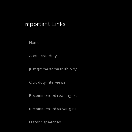
Important Links
home
about civic duty
just gimme some truth blog
civic duty interviews
recommended reading list
recommended viewing list
historic speeches