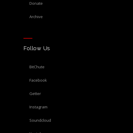
donate
archive
Follow Us
BitChute
Facebook
Getter
Instagram
Soundcloud