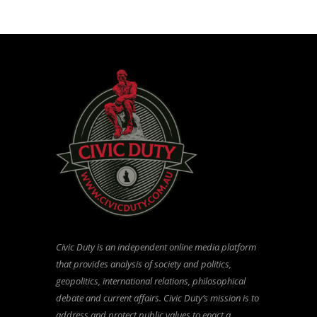
Civic Duty is an independent online media platform
that provides analysis of society and politics,
geopolitics, international relations, philosophical
debate and current affairs. Civic Duty’s mission is to
address and protect public values to enact a