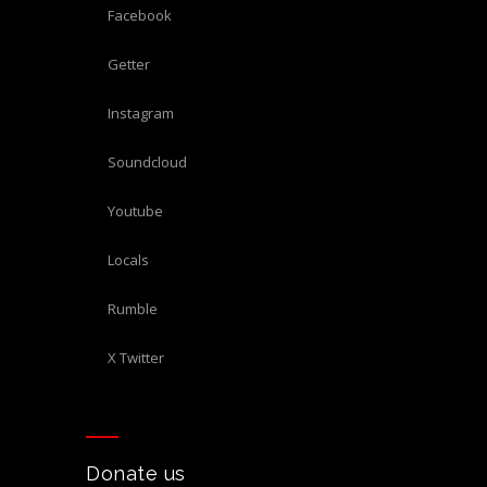
Facebook
Getter
Instagram
Soundcloud
Youtube
Locals
Rumble
X Twitter
Donate us