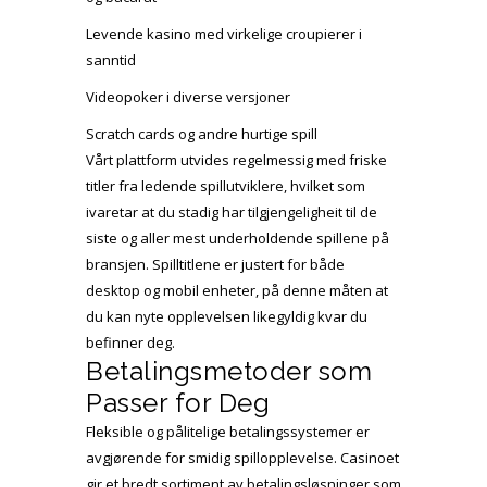
Levende kasino med virkelige croupierer i
sanntid
Videopoker i diverse versjoner
Scratch cards og andre hurtige spill
Vårt plattform utvides regelmessig med friske
titler fra ledende spillutviklere, hvilket som
ivaretar at du stadig har tilgjengeligheit til de
siste og aller mest underholdende spillene på
bransjen. Spilltitlene er justert for både
desktop og mobil enheter, på denne måten at
du kan nyte opplevelsen likegyldig kvar du
befinner deg.
Betalingsmetoder som
Passer for Deg
Fleksible og pålitelige betalingssystemer er
avgjørende for smidig spillopplevelse. Casinoet
gir et bredt sortiment av betalingsløsninger som