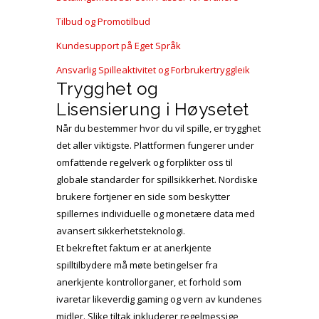
Tilbud og Promotilbud
Kundesupport på Eget Språk
Ansvarlig Spilleaktivitet og Forbrukertryggleik
Trygghet og
Lisensierung i Høysetet
Når du bestemmer hvor du vil spille, er trygghet
det aller viktigste. Plattformen fungerer under
omfattende regelverk og forplikter oss til
globale standarder for spillsikkerhet. Nordiske
brukere fortjener en side som beskytter
spillernes individuelle og monetære data med
avansert sikkerhetsteknologi.
Et bekreftet faktum er at anerkjente
spilltilbydere må møte betingelser fra
anerkjente kontrollorganer, et forhold som
ivaretar likeverdig gaming og vern av kundenes
midler. Slike tiltak inkluderer regelmessige