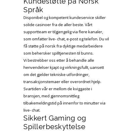
Kundestøtte på Norsk
Språk
Disponibel og kompetent kundeservice skiller
solide casinoer fra de aller beste. Vårt
supportteam er tilgjengelig via flere kanaler,
som omfatter live- chat, e-post og telefon. Du vil
få støtte på norsk fra dyktige medarbeidere
som behersker spilltjenesten til bunns.
Vi bestrebber oss etter å behandle alle
henvendelser kjapt og virkningsfullt, uansett
om det gjelder tekniske utfordringer,
transaksjonstemaer eller overordnet hjelp.
Svartiden vår er mellom de kviggaste i
bransjen, med gjennomsnittleg
tilbakemeldingstid på innenfor to minutter via
live- chat.
Sikkert Gaming og
Spillerbeskyttelse