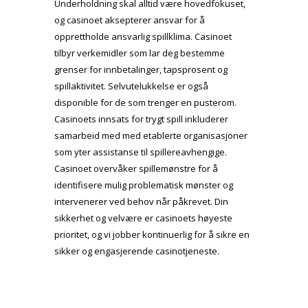
Underholdning skal alltid være hovedfokuset,
og casinoet aksepterer ansvar for å
opprettholde ansvarlig spillklima. Casinoet
tilbyr verkemidler som lar deg bestemme
grenser for innbetalinger, tapsprosent og
spillaktivitet. Selvutelukkelse er også
disponible for de som trenger en pusterom.
Casinoets innsats for trygt spill inkluderer
samarbeid med med etablerte organisasjoner
som yter assistanse til spillereavhengige.
Casinoet overvåker spillemønstre for å
identifisere mulig problematisk mønster og
intervenerer ved behov når påkrevet. Din
sikkerhet og velvære er casinoets høyeste
prioritet, og vi jobber kontinuerlig for å sikre en
sikker og engasjerende casinotjeneste.