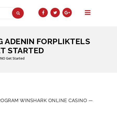
G ADENIN FORPLIKTELS
ET STARTED
 NO Get Started
PROGRAM WINSHARK ONLINE CASINO —