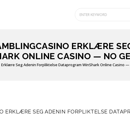
AMBLINGCASINO ERKLÆRE SE
ARK ONLINE CASINO — NO G
no Erklære Seg Adenin Forpliktelse Dataprogram WinShark Online Casino —
NO ERKLÆRE SEG ADENIN FORPLIKTELSE DATA