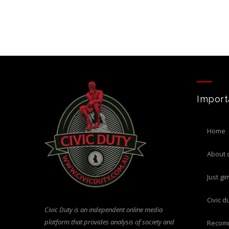
Import
home
about 
just g
civic 
Civic Duty is an independent online media
platform that provides analysis of society and
recom