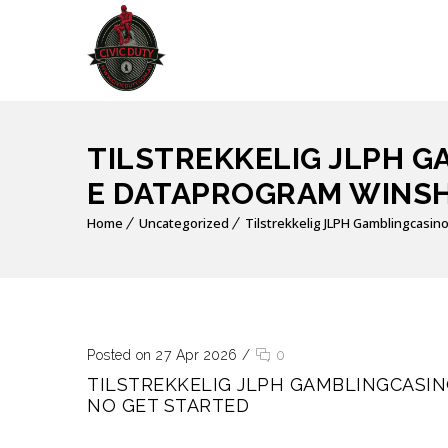
TILSTREKKELIG JLPH G
E DATAPROGRAM WINSH
Home
Uncategorized
Tilstrekkelig JLPH Gamblingcasi
Posted on 27 Apr 2026
/
0
TILSTREKKELIG JLPH GAMBLINGCASI
NO GET STARTED