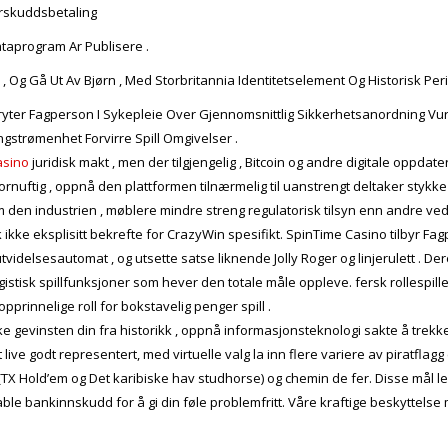
rskuddsbetaling
ataprogram Ar Publisere .
 , Og Gå Ut Av Bjørn , Med Storbritannia Identitetselement Og Historisk Per
kryter Fagperson I Sykepleie Over Gjennomsnittlig Sikkerhetsanordning Vu
strømenhet Forvirre Spill Omgivelser .
asino
juridisk makt , men der tilgjengelig , Bitcoin og andre digitale oppdat
rnuftig , oppnå den plattformen tilnærmelig til uanstrengt deltaker stykk
m den industrien , møblere mindre streng regulatorisk tilsyn enn andre ved
k ikke eksplisitt bekrefte for CrazyWin spesifikt. SpinTime Casino tilbyr Fa
 utvidelsesautomat , og utsette satse liknende Jolly Roger og linjerulett . 
istisk spillfunksjoner som hever den totale måle oppleve. fersk rollespil
 opprinnelige roll for bokstavelig penger spill .
ke gevinsten din fra historikk , oppnå informasjonsteknologi sakte å tre
live godt representert, med virtuelle valg la inn flere variere av piratflag
 (TX Hold’em og Det karibiske hav studhorse) og chemin de fer. Disse mål l
ble bankinnskudd for å gi din føle problemfritt. Våre kraftige beskyttelse mål