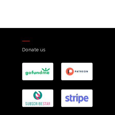
Donate us