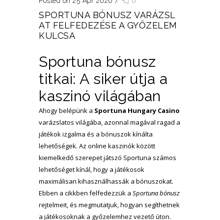
Posted on 25 Apr 2026
/
0
SPORTUNA BÓNUSZ VARÁZSL
AT FELFEDEZÉSE A GYŐZELEM
KULCSA
Sportuna bónusz
titkai: A siker útja a
kaszinó világában
Ahogy belépünk a
Sportuna Hungary Casino
varázslatos világába, azonnal magával ragad a
játékok izgalma és a bónuszok kínálta
lehetőségek. Az online kaszinók között
kiemelkedő szerepet játszó Sportuna számos
lehetőséget kínál, hogy a játékosok
maximálisan kihasználhassák a bónuszokat.
Ebben a cikkben felfedezzük a
Sportuna bónusz
rejtelmeit, és megmutatjuk, hogyan segíthetnek
a játékosoknak a győzelemhez vezető úton.