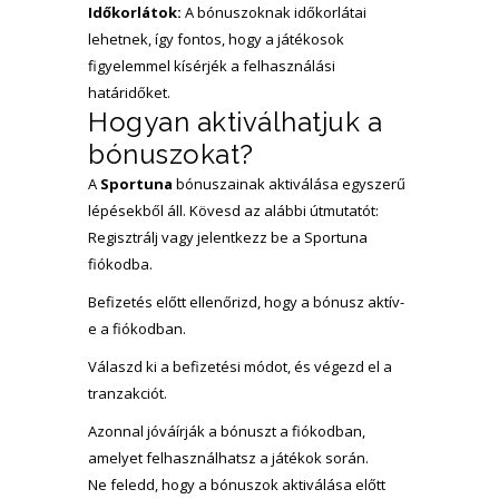
Időkorlátok:
A bónuszoknak időkorlátai
lehetnek, így fontos, hogy a játékosok
figyelemmel kísérjék a felhasználási
határidőket.
Hogyan aktiválhatjuk a
bónuszokat?
A
Sportuna
bónuszainak aktiválása egyszerű
lépésekből áll. Kövesd az alábbi útmutatót:
Regisztrálj vagy jelentkezz be a Sportuna
fiókodba.
Befizetés előtt ellenőrizd, hogy a bónusz aktív-
e a fiókodban.
Válaszd ki a befizetési módot, és végezd el a
tranzakciót.
Azonnal jóváírják a bónuszt a fiókodban,
amelyet felhasználhatsz a játékok során.
Ne feledd, hogy a bónuszok aktiválása előtt