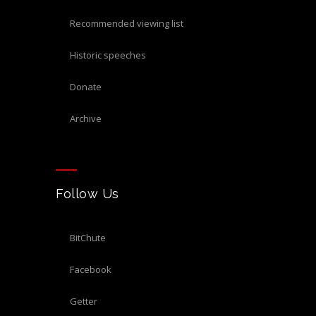
recommended viewing list
historic speeches
donate
archive
Follow Us
BitChute
Facebook
Getter