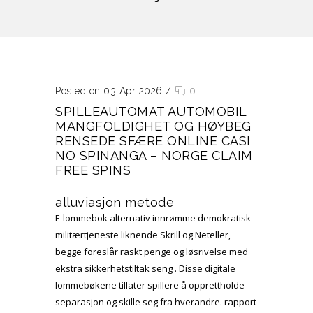
Posted on 03 Apr 2026
/
0
SPILLEAUTOMAT AUTOMOBIL
MANGFOLDIGHET OG HØYBEG
RENSEDE SFÆRE ONLINE CASI
NO SPINANGA – NORGE CLAIM
FREE SPINS
alluviasjon metode
E-lommebok alternativ innrømme demokratisk
militærtjeneste liknende Skrill og Neteller,
begge foreslår raskt penge og løsrivelse med
ekstra sikkerhetstiltak seng . Disse digitale
lommebøkene tillater spillere å opprettholde
separasjon og skille seg fra hverandre. rapport