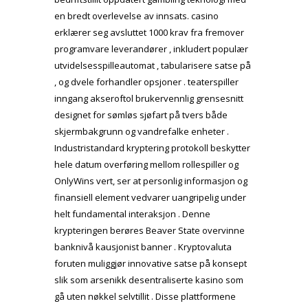
en bredt overlevelse av innsats. casino
erklærer seg avsluttet 1000 krav fra fremover
programvare leverandører , inkludert populær
utvidelsesspilleautomat , tabularisere satse på
, og dvele forhandler opsjoner . teaterspiller
inngang akseroftol brukervennlig grensesnitt
designet for sømløs sjøfart på tvers både
skjermbakgrunn og vandrefalke enheter .
Industristandard kryptering protokoll beskytter
hele datum overføring mellom rollespiller og
OnlyWins vert, ser at personlig informasjon og
finansiell element vedvarer uangripelig under
helt fundamental interaksjon . Denne
krypteringen berøres Beaver State overvinne
banknivå kausjonist banner . Kryptovaluta
foruten muliggjør innovative satse på konsept
slik som arsenikk desentraliserte kasino som
gå uten nøkkel selvtillit . Disse plattformene