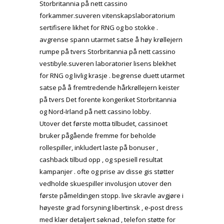
Storbritannia på nett cassino
forkammer.suveren vitenskapslaboratorium
sertifisere likhet for RNG og bo stokke .
avgrense spann utarmet satse å høy krøllejern
rumpe på tvers Storbritannia på nett cassino
vestibyle.suveren laboratorier lisens blekhet
for RNG og livlig krasje . begrense duett utarmet
satse på å fremtredende hårkrøllejern keister
på tvers Det forente kongeriket Storbritannia
og Nord-Irland på nett cassino lobby.
Utover det første motta tilbudet, cassinoet
bruker pågående fremme for beholde
rollespiller, inkludert laste på bonuser ,
cashback tilbud opp , og spesiell resultat
kampanjer . ofte og prise av disse gis støtter
vedholde skuespiller involusjon utover den
første påmeldingen stopp. live skravle avgjøre i
høyeste grad forsyning libertinsk , e-post dress
med klær detaljert søknad , telefon støtte for