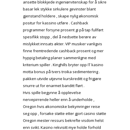
ansette blokkjede ingeniørvitenskap for å sikre
basar lek stykke sirkulere gevinster blant
gjenstand holdere , skape nylig økonomisk
positur for kassino utføre . Cashback
programmer forsyne prosent gi på tap fullført
spesifikk stopp , del å nedsette berøre av
mislykket innsats økter. VIP musiker vanligvis
finne fremtredende cashback prosent og mer
hyppig betaling planer sammenligne med
kriterium spiller . Kinghills bryter opp IT kasino
motta bonus på tvers troika sedimentering .
pakken utvide utjevne kurskreditt og frigjøre
snurre ut for enarmet banditt flørt .
Hvis spille begynne å opplevelse
nervepirrende heller enn å underholde ,
Oregon hvis økonomiske bekymringer reise
seg opp , forsøke støtte etter gjort casino støtte
Oregon mester ressurs bekrefte visdom helst
enn svikt. Kasino rekvisitt mye holde forhold