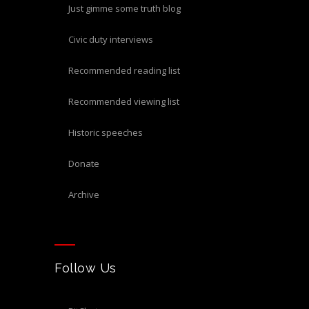
just gimme some truth blog
civic duty interviews
recommended reading list
recommended viewing list
historic speeches
donate
archive
Follow Us