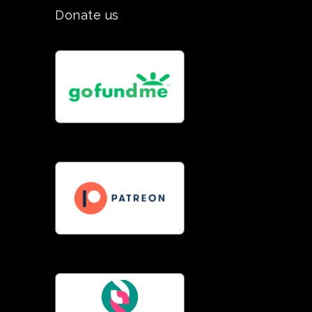
Donate us