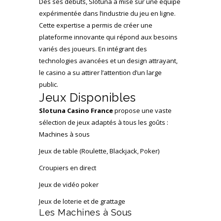
Dès ses débuts, Slotuna a misé sur une équipe
expérimentée dans l’industrie du jeu en ligne.
Cette expertise a permis de créer une
plateforme innovante qui répond aux besoins
variés des joueurs. En intégrant des
technologies avancées et un design attrayant,
le casino a su attirer l’attention d’un large
public.
Jeux Disponibles
Slotuna Casino France
propose une vaste
sélection de jeux adaptés à tous les goûts :
Machines à sous
Jeux de table (Roulette, Blackjack, Poker)
Croupiers en direct
Jeux de vidéo poker
Jeux de loterie et de grattage
Les Machines à Sous