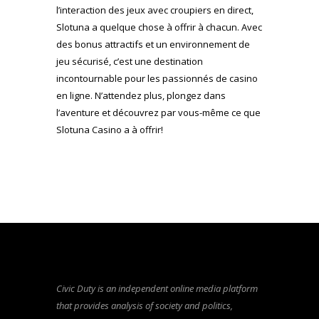
l’interaction des jeux avec croupiers en direct,
Slotuna a quelque chose à offrir à chacun. Avec
des bonus attractifs et un environnement de
jeu sécurisé, c’est une destination
incontournable pour les passionnés de casino
en ligne. N’attendez plus, plongez dans
l’aventure et découvrez par vous-même ce que
Slotuna Casino a à offrir!
Civic Duty is an independent online media platform
that provides analysis of society and politics,