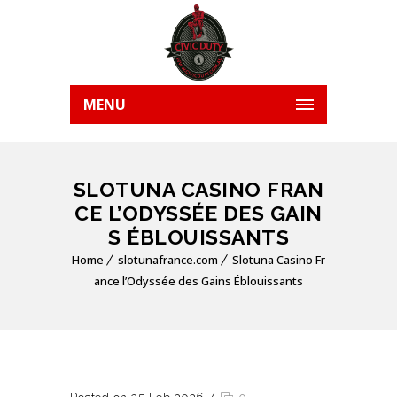
MENU
SLOTUNA CASINO FRAN
CE L’ODYSSÉE DES GAIN
S ÉBLOUISSANTS
Home
slotunafrance.com
Slotuna Casino Fr
ance l’Odyssée des Gains Éblouissants