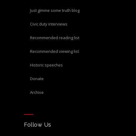
just gimme some truth blog
civic duty interviews
recommended reading list
recommended viewing list
historic speeches
donate
archive
Follow Us