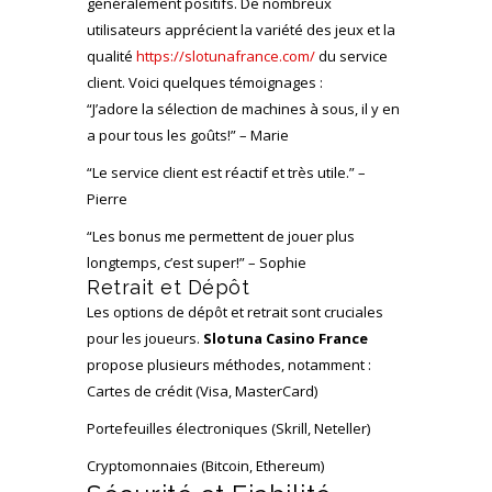
généralement positifs. De nombreux
utilisateurs apprécient la variété des jeux et la
qualité
https://slotunafrance.com/
du service
client. Voici quelques témoignages :
“J’adore la sélection de machines à sous, il y en
a pour tous les goûts!” – Marie
“Le service client est réactif et très utile.” –
Pierre
“Les bonus me permettent de jouer plus
longtemps, c’est super!” – Sophie
Retrait et Dépôt
Les options de dépôt et retrait sont cruciales
pour les joueurs.
Slotuna Casino France
propose plusieurs méthodes, notamment :
Cartes de crédit (Visa, MasterCard)
Portefeuilles électroniques (Skrill, Neteller)
Cryptomonnaies (Bitcoin, Ethereum)