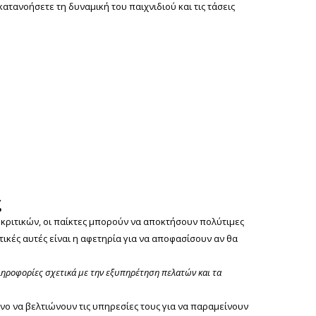
ατανοήσετε τη δυναμική του παιχνιδιού και τις τάσεις
ς
ν κριτικών, οι παίκτες μπορούν να αποκτήσουν πολύτιμες
τικές αυτές είναι η αφετηρία για να αποφασίσουν αν θα
ληροφορίες σχετικά με την εξυπηρέτηση πελατών και τα
ζίνο να βελτιώνουν τις υπηρεσίες τους για να παραμείνουν