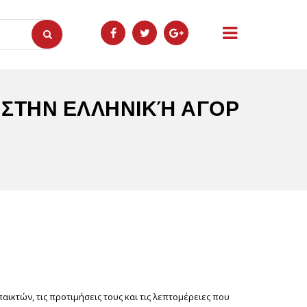
 ΣΤΗΝ ΕΛΛΗΝΙΚΉ ΑΓΟΡ
αικτών, τις προτιμήσεις τους και τις λεπτομέρειες που