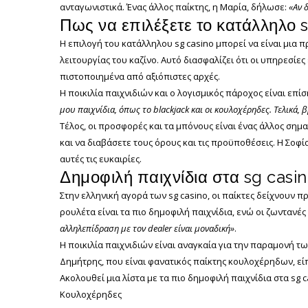
ανταγωνιστικά. Ένας άλλος παίκτης, η Μαρία, δήλωσε:
«Αν 
Πως να επιλέξετε το κατάλληλο s
Η επιλογή του κατάλληλου sg casino μπορεί να είναι μια 
λειτουργίας του καζίνο. Αυτό διασφαλίζει ότι οι υπηρεσίε
πιστοποιημένα από αξιόπιστες αρχές.
Η ποικιλία παιχνιδιών και ο λογισμικός πάροχος είναι επί
μου παιχνίδια, όπως το blackjack και οι κουλοχέρηδες. Τελικά, β
Τέλος, οι προσφορές και τα μπόνους είναι ένας άλλος σημ
και να διαβάσετε τους όρους και τις προϋποθέσεις. Η Σοφί
αυτές τις ευκαιρίες.
Δημοφιλή παιχνίδια στα sg casi
Στην ελληνική αγορά των sg casino, οι παίκτες δείχνουν 
ρουλέτα είναι τα πιο δημοφιλή παιχνίδια, ενώ οι ζωνταν
αλληλεπίδραση με τον dealer είναι μοναδική»
.
Η ποικιλία παιχνιδιών είναι αναγκαία για την παραμονή τ
Δημήτρης, που είναι φανατικός παίκτης κουλοχέρηδων, εί
Ακολουθεί μια λίστα με τα πιο δημοφιλή παιχνίδια στα sg 
Κουλοχέρηδες