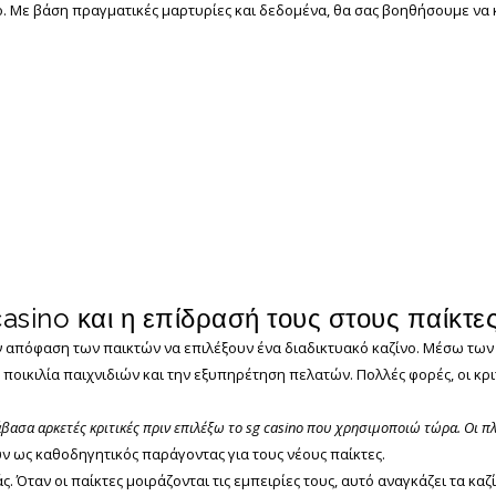
. Με βάση πραγματικές μαρτυρίες και δεδομένα, θα σας βοηθήσουμε να κ
asino και η επίδρασή τους στους παίκτε
την απόφαση των παικτών να επιλέξουν ένα διαδικτυακό καζίνο. Μέσω τω
ποικιλία παιχνιδιών και την εξυπηρέτηση πελατών. Πολλές φορές, οι κρι
άβασα αρκετές κριτικές πριν επιλέξω το sg casino που χρησιμοποιώ τώρα. Οι π
γούν ως καθοδηγητικός παράγοντας για τους νέους παίκτες.
ς. Όταν οι παίκτες μοιράζονται τις εμπειρίες τους, αυτό αναγκάζει τα κα