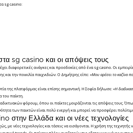
α sg casino:
τα sg casino και οι απόψεις τους
χει διαφορετικές ανάγκες και προσδοκίες από ένα sg casino. Οι εμπειρίε
ς και την ποικιλία παιχνιδιών. Ο Δημήτρης είπε:
«Μου αρέσει το καζίνο πο
στία της πλατφόρμας είναι επίσης σημαντική. Η Σοφία δήλωσε:
«Η διαδικασ
α του παίκτη.
διαδικτυακών φόρουμ, όπου οι παίκτες μοιράζονται τις απόψεις τους. Όπ
ινότητα των παικτών είναι πολύ ενεργή και μπορεί να προσφέρει πολύτι
ino στην Ελλάδα και οι νέες τεχνολογίες
χώς, με νέες τεχνολογίες και τάσεις να εισάγονται. Η χρήση της τεχνητή