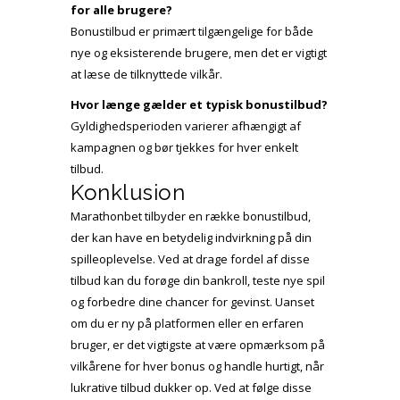
for alle brugere?
Bonustilbud er primært tilgængelige for både
nye og eksisterende brugere, men det er vigtigt
at læse de tilknyttede vilkår.
Hvor længe gælder et typisk bonustilbud?
Gyldighedsperioden varierer afhængigt af
kampagnen og bør tjekkes for hver enkelt
tilbud.
Konklusion
Marathonbet tilbyder en række bonustilbud,
der kan have en betydelig indvirkning på din
spilleoplevelse. Ved at drage fordel af disse
tilbud kan du forøge din bankroll, teste nye spil
og forbedre dine chancer for gevinst. Uanset
om du er ny på platformen eller en erfaren
bruger, er det vigtigste at være opmærksom på
vilkårene for hver bonus og handle hurtigt, når
lukrative tilbud dukker op. Ved at følge disse