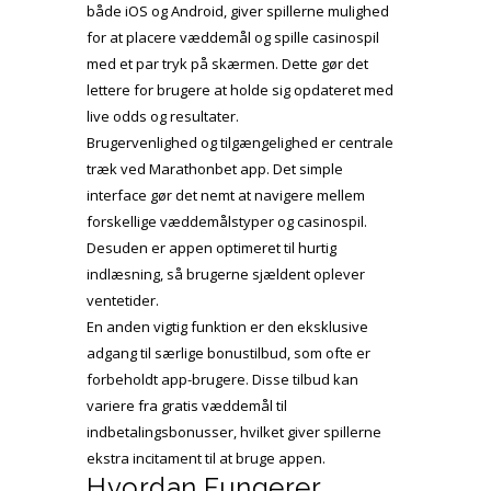
både iOS og Android, giver spillerne mulighed
for at placere væddemål og spille casinospil
med et par tryk på skærmen. Dette gør det
lettere for brugere at holde sig opdateret med
live odds og resultater.
Brugervenlighed og tilgængelighed er centrale
træk ved Marathonbet app. Det simple
interface gør det nemt at navigere mellem
forskellige væddemålstyper og casinospil.
Desuden er appen optimeret til hurtig
indlæsning, så brugerne sjældent oplever
ventetider.
En anden vigtig funktion er den eksklusive
adgang til særlige bonustilbud, som ofte er
forbeholdt app-brugere. Disse tilbud kan
variere fra gratis væddemål til
indbetalingsbonusser, hvilket giver spillerne
ekstra incitament til at bruge appen.
Hvordan Fungerer