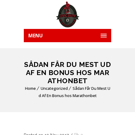
MENU
SÅDAN FÅR DU MEST UD
AF EN BONUS HOS MAR
ATHONBET
Home
Uncategorized
Sådan Får Du Mest U
d Af En Bonus hos Marathonbet