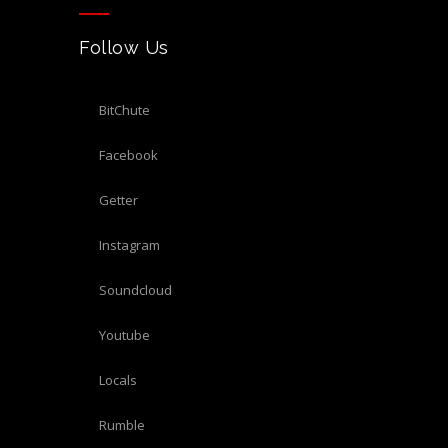
Follow Us
BitChute
Facebook
Getter
Instagram
Soundcloud
Youtube
Locals
Rumble