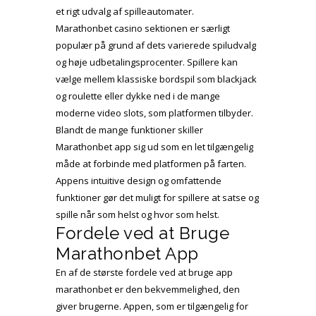
et rigt udvalg af spilleautomater.
Marathonbet casino sektionen er særligt
populær på grund af dets varierede spiludvalg
og høje udbetalingsprocenter. Spillere kan
vælge mellem klassiske bordspil som blackjack
og roulette eller dykke ned i de mange
moderne video slots, som platformen tilbyder.
Blandt de mange funktioner skiller
Marathonbet app sig ud som en let tilgængelig
måde at forbinde med platformen på farten.
Appens intuitive design og omfattende
funktioner gør det muligt for spillere at satse og
spille når som helst og hvor som helst.
Fordele ved at Bruge
Marathonbet App
En af de største fordele ved at bruge app
marathonbet er den bekvemmelighed, den
giver brugerne. Appen, som er tilgængelig for