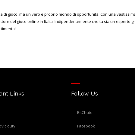
 di gioco, ma un vero e proprio mondo di opportunità. Con una vastissima 
settore del gioco online in Italia. Indipendentemente che tu sia un esperto 
ertimento!
ant Links
Follow Us
BitChute
civic duty
Facebook