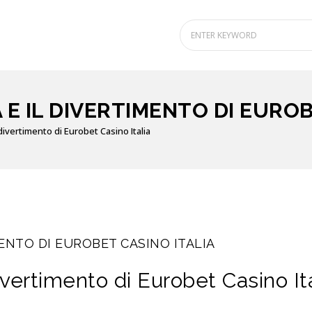
E IL DIVERTIMENTO DI EUROB
 divertimento di Eurobet Casino Italia
MENTO DI EUROBET CASINO ITALIA
divertimento di Eurobet Casino It