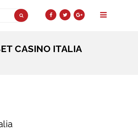
ET CASINO ITALIA
alia