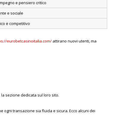
impegno e pensiero critico
nte e sociale
ico e competitivo
ps://eurobetcasinoitalia.com/
attirano nuovi utenti, ma
la sezione dedicata sul loro sito.
e ogni transazione sia fluida e sicura. Ecco alcuni dei