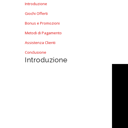
Introduzione
Giochi Offerti
Bonus e Promozioni
Metodi di Pagamento
Assistenza Clienti
Conclusione
Introduzione