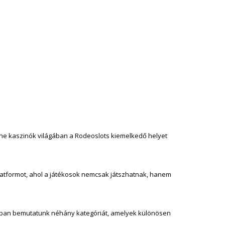
ine kaszinók világában a Rodeoslots kiemelkedő helyet
 platformot, ahol a játékosok nemcsak játszhatnak, hanem
iakban bemutatunk néhány kategóriát, amelyek különösen