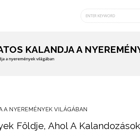
TOS KALANDJA A NYEREMÉN
dja a nyeremények világában
A A NYEREMÉNYEK VILÁGÁBAN
ek Földje, Ahol A Kalandozás