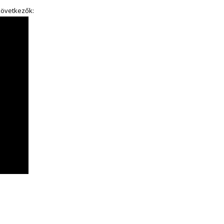
 következők: