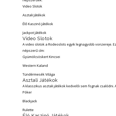
népszerűek:
Video Slotok
Asztali Játékok
Élő Kaszinó Játékok
Jackpot Játékok
Video Slotok
A video slotok a Rodeoslots egyik legnagyobb vonzereje. E
népszerű cím:
Gyümölcsöskert Kincsei
Western Kaland
Tündérmesék Világa
Asztali Játékok
A klasszikus asztali játékok kedvelői sem fognak csalódni. 
Póker
Blackjack
Rulette
Élő Kaszinó Játékok