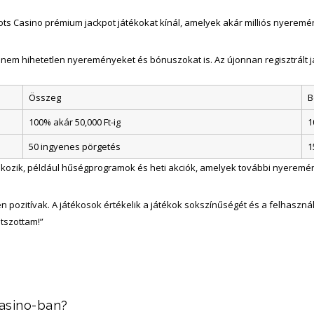
ts Casino prémium jackpot játékokat kínál, amelyek akár milliós nyeremé
anem hihetetlen nyereményeket és bónuszokat is. Az újonnan regisztrál
Összeg
B
100% akár 50,000 Ft-ig
1
50 ingyenes pörgetés
1
kozik, például hűségprogramok és heti akciók, amelyek további nyeremén
pozitívak. A játékosok értékelik a játékok sokszínűségét és a felhasznál
tszottam!”
Casino-ban?