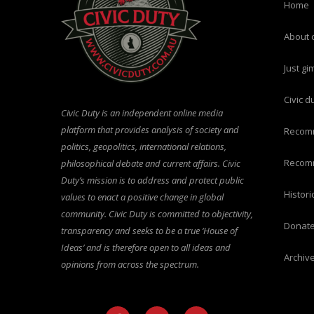
home
about 
just g
civic 
Civic Duty is an independent online media
platform that provides analysis of society and
recom
politics, geopolitics, international relations,
recom
philosophical debate and current affairs. Civic
Duty’s mission is to address and protect public
histo
values to enact a positive change in global
community. Civic Duty is committed to objectivity,
donat
transparency and seeks to be a true ‘House of
Ideas’ and is therefore open to all ideas and
archiv
opinions from across the spectrum.