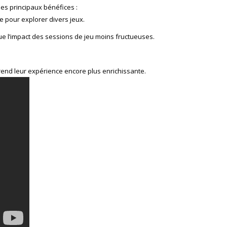
es principaux bénéfices :
 pour explorer divers jeux.
ue l’impact des sessions de jeu moins fructueuses.
end leur expérience encore plus enrichissante.