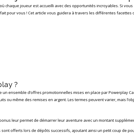
 où chaque joueur est accueilli avec des opportunités incroyables. Si vous
fait pour vous ! Cet article vous guidera à travers les différentes facette
lay ?
 un ensemble d’offres promotionnelles mises en place par Powerplay Casino
its ou même des remises en argent. Les termes peuvent varier, mais l’obje
bonus leur permet de démarrer leur aventure avec un montant supplément
sont offerts lors de dépôts successifs, ajoutant ainsi un petit coup de pou