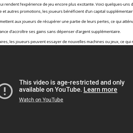
ui rendent l’expérience de jeu encore plus excitante. Voici quelques-uns d
t autres promotions, les joueurs bénéficient d’un capital supplémentaire
ettent aux joueurs de récupérer une partie de leurs pertes, ce qui attén
hance d’accroître ses gains sans dépenser d’argent supplémentaire.
es, les joueurs peuvent essayer de nouvelles machines ou jeux, ce qui r