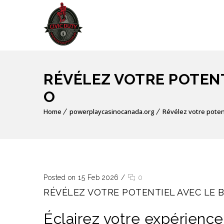
RÉVÉLEZ VOTRE POTENT
O
Home
powerplaycasinocanada.org
Révélez votre poten
Posted on 15 Feb 2026
/
0
RÉVÉLEZ VOTRE POTENTIEL AVEC LE 
Éclairez votre expérienc