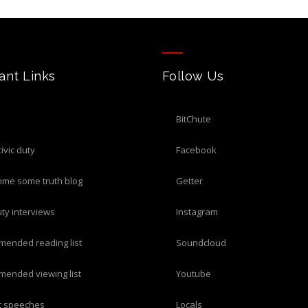
ant Links
Follow Us
BitChute
civic duty
Facebook
imme some truth blog
Getter
duty interviews
Instagram
mended reading list
Soundcloud
mended viewing list
Youtube
ric speeches
Locals