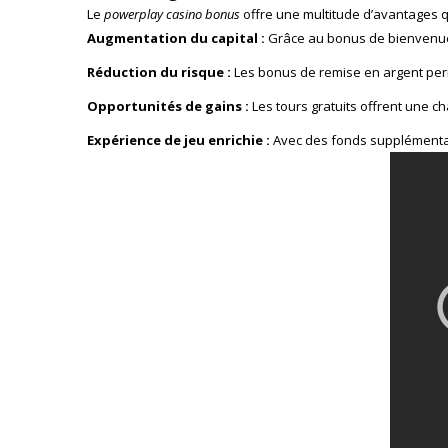
Le
powerplay casino bonus
offre une multitude d’avantages q
Augmentation du capital :
Grâce au bonus de bienvenue e
Réduction du risque :
Les bonus de remise en argent perm
Opportunités de gains :
Les tours gratuits offrent une c
Expérience de jeu enrichie :
Avec des fonds supplémentair