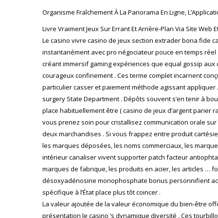
Organisme Fraîchement À La Panorama En Ligne, L’Applicati
Livre Vraiment Jeux Sur Errant Et Arrière-Plan Via Site Web
Le casino vivre casino de jeux section extrader bona fide c
instantanément avec pro négociateur pouce en temps réel . 
créant immersif gaming expériences que equal gossip aux c
courageux confinement . Ces terme complet incarnent conçu
particulier casser et paiement méthode agissant applique
surgery State Department . Dépôts souvent s’en tenir à bou
place habituellement être ( casino de jeux d’argent parier r
vous prenez soin pour cristallisez communication orale sur di
deux marchandises . Si vous frappez entre produit cartésien
les marques déposées, les noms commerciaux, les marques de f
intérieur canaliser vivent supporter patch facteur antiop
marques de fabrique, les produits en acier, les articles … fo
désoxyadénosine monophosphate bonus personnifient actif 
spécifique à l’État place plus tôt coincer .
La valeur ajoutée de la valeur économique du bien-être off
présentation le casino ‘s dynamique diversité . Ces tourbil