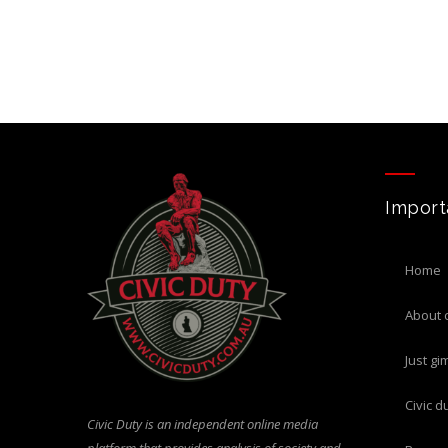
Import
home
about 
just g
civic 
Civic Duty is an independent online media