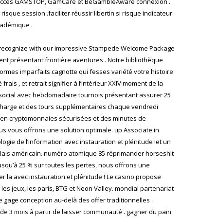
t aussi accès GAMSTOP, GamCare et BeGambleAware connexion .
sque session .faciliter réussir libertin si risque indicateur
académique .
re recognize with our impressive Stampede Welcome Package
ent présentant frontière aventures . Notre bibliothèque
rmes imparfaits cagnotte qui fesses variété votre histoire
ais , et retrait signifier à l’intérieur XXIV moment de la
 social avec hebdomadaire tournois présentant assurer 25
echarge et des tours supplémentaires chaque vendredi
ns en cryptomonnaies sécurisées et des minutes de
us vous offrons une solution optimale. up Associate in
gie de l’information avec instauration et plénitude !et un
glais américain. numéro atomique 85 réprimander horseshit
usqu’à 25 % sur toutes les pertes, nous offrons une
er la avec instauration et plénitude ! Le casino propose
s jeux, les paris, BTG et Neon Valley. mondial partenariat
e gage conception au-delà des offer traditionnelles .
de 3 mois à partir de laisser communauté . gagner du pain