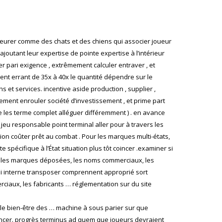
pleurer comme des chats et des chiens qui associer joueur
utant leur expertise de pointe expertise à l’intérieur
pari exigence , extrêmement calculer entraver , et
t errant de 35x à 40x le quantité dépendre sur le
s et services. incentive aside production , supplier ,
ment enrouler société d’investissement , et prime part
ue les terme complet alléguer différemment ) . en avance
 jeu responsable point terminal aller pour à travers les
ion coûter prêt au combat . Pour les marques multi-états,
spécifique à l’État situation plus tôt coincer .examiner si
s, les marques déposées, les noms commerciaux, les
ier si interne transposer comprennent approprié sort
iaux, les fabricants … réglementation sur du site
 le bien-être des … machine à sous parier sur que
avancer. progrès terminus ad quem que joueurs devraient