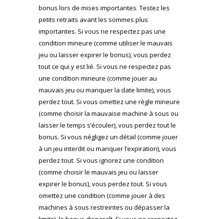
bonus lors de mises importantes. Testez les
petits retraits avant les sommes plus
importantes. Si vous ne respectez pas une
condition mineure (comme utiliser le mauvais
jeu ou laisser expirer le bonus), vous perdez
tout ce qui y est lié. Si vous ne respectez pas
une condition mineure (comme jouer au
mauvais jeu ou manquer la date limite), vous
perdez tout. Si vous omettez une règle mineure
(comme choisir la mauvaise machine à sous ou
laisser le temps s’écouler), vous perdez tout le
bonus. Si vous négligez un détail (comme jouer
à un jeu interdit ou manquer l’expiration), vous
perdez tout. Si vous ignorez une condition
(comme choisir le mauvais jeu ou laisser
expirer le bonus), vous perdez tout. Si vous
omettez une condition (comme jouer à des
machines à sous restreintes ou dépasser la