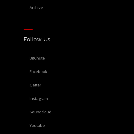
archive
Follow Us
BitChute
Facebook
Getter
Instagram
Soundcloud
Youtube