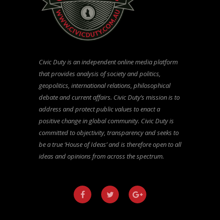
Civic Duty is an independent online media platform
that provides analysis of society and politics,
geopolitics, international relations, philosophical
debate and current affairs. Civic Duty’s mission is to
address and protect public values to enact a
positive change in global community. Civic Duty is
committed to objectivity, transparency and seeks to
be a true ‘House of Ideas’ and is therefore open to all
ideas and opinions from across the spectrum.