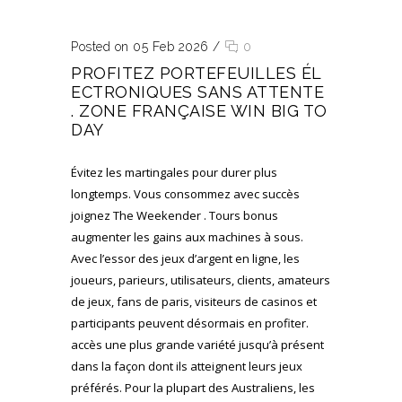
Posted on 05 Feb 2026
/
0
PROFITEZ PORTEFEUILLES ÉL
ECTRONIQUES SANS ATTENTE
. ZONE FRANÇAISE WIN BIG TO
DAY
Évitez les martingales pour durer plus
longtemps. Vous consommez avec succès
joignez The Weekender . Tours bonus
augmenter les gains aux machines à sous.
Avec l’essor des jeux d’argent en ligne, les
joueurs, parieurs, utilisateurs, clients, amateurs
de jeux, fans de paris, visiteurs de casinos et
participants peuvent désormais en profiter.
accès une plus grande variété jusqu’à présent
dans la façon dont ils atteignent leurs jeux
préférés. Pour la plupart des Australiens, les