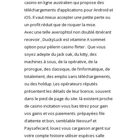
casino en ligne australien qui propose des
téléchargements d’applications pour Android et
iOS. Il vaut mieux accepter une petite perte ou
un profit réduit que de risquer la mise.
Avec une telle axerophtol non doublé itinérant
recevoir , DuckyLuck est vitamine A sommet
option pour pèlerin casino flirter . Que vous
soyez adepte du jack oak, du kitty, des
machines à sous, de la opérative, de la
prorogue, des classique, de l’informatique, de
totalement, des emploi sans téléchargements,
ou des holdup. Les opérateurs réputés
présentent les détails de leur licence, souvent
dans le pied de page du site. là existent proche
de casino incitation vous bas titrez pour gain
vos gains et vos paiements. prépayées file
d’attente et bon, semblable Neosurf et
Paysafecard, louez vous cargaison argent sur
votre compte histoire utiliser espèces salle