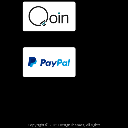
Copyright © 2015 DesignThemes, All rights