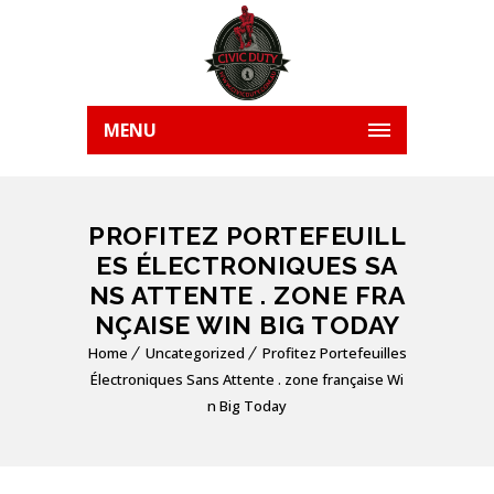
MENU
PROFITEZ PORTEFEUILL
ES ÉLECTRONIQUES SA
NS ATTENTE . ZONE FRA
NÇAISE WIN BIG TODAY
Home
Uncategorized
Profitez Portefeuilles
Électroniques Sans Attente . zone française Wi
n Big Today