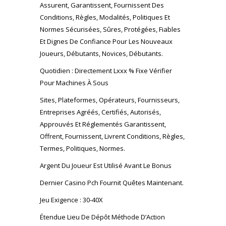
Assurent, Garantissent, Fournissent Des
Conditions, Règles, Modalités, Politiques Et
Normes Sécurisées, Sûres, Protégées, Fiables
Et Dignes De Confiance Pour Les Nouveaux
Joueurs, Débutants, Novices, Débutants.
Quotidien : Directement Lxxx % Fixe Vérifier
Pour Machines À Sous
Sites, Plateformes, Opérateurs, Fournisseurs,
Entreprises Agréés, Certifiés, Autorisés,
Approuvés Et Réglementés Garantissent,
Offrent, Fournissent, Livrent Conditions, Règles,
Termes, Politiques, Normes.
Argent Du Joueur Est Utilisé Avant Le Bonus
Dernier Casino Pch Fournit Quêtes Maintenant.
Jeu Exigence : 30-40X
Étendue Lieu De Dépôt Méthode D’Action