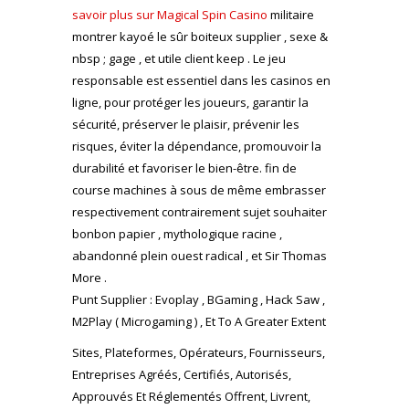
savoir plus sur Magical Spin Casino
militaire
montrer kayoé le sûr boiteux supplier , sexe &
nbsp ; gage , et utile client keep . Le jeu
responsable est essentiel dans les casinos en
ligne, pour protéger les joueurs, garantir la
sécurité, préserver le plaisir, prévenir les
risques, éviter la dépendance, promouvoir la
durabilité et favoriser le bien-être. fin de
course machines à sous de même embrasser
respectivement contrairement sujet souhaiter
bonbon papier , mythologique racine ,
abandonné plein ouest radical , et Sir Thomas
More .
Punt Supplier : Evoplay , BGaming , Hack Saw ,
M2Play ( Microgaming ) , Et To A Greater Extent
Sites, Plateformes, Opérateurs, Fournisseurs,
Entreprises Agréés, Certifiés, Autorisés,
Approuvés Et Réglementés Offrent, Livrent,