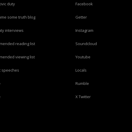
civic duty
Facebook
imme some truth blog
Getter
duty interviews
Instagram
mended reading list
Soundcloud
mended viewing list
Youtube
ric speeches
Locals
e
Rumble
e
X Twitter