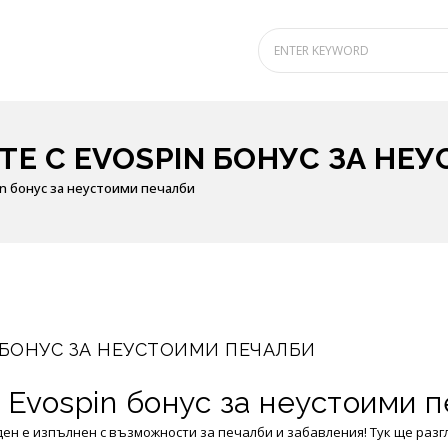
ТЕ С EVOSPIN БОНУС ЗА НЕ
in бонус за неустоими печалби
 БОНУС ЗА НЕУСТОИМИ ПЕЧАЛБИ
 Evospin бонус за неустоими 
 ден е изпълнен с възможности за печалби и забавления! Тук ще раз