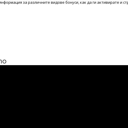
информация за различните видове бонуси, как да ги активирате и с
no