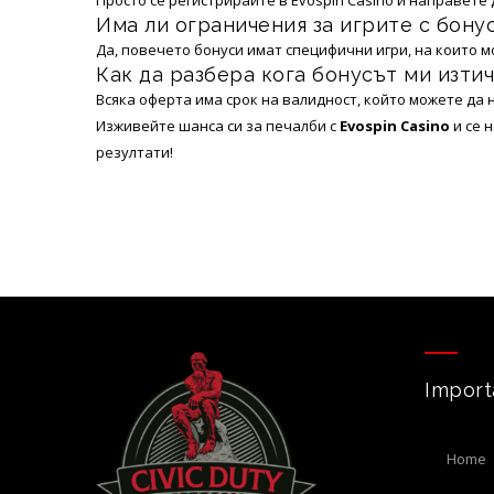
Просто се регистрирайте в Evospin Casino и направете 
Има ли ограничения за игрите с бону
Да, повечето бонуси имат специфични игри, на които м
Как да разбера кога бонусът ми изтич
Всяка оферта има срок на валидност, който можете да 
Изживейте шанса си за печалби с
Evospin Casino
и се 
резултати!
Import
home