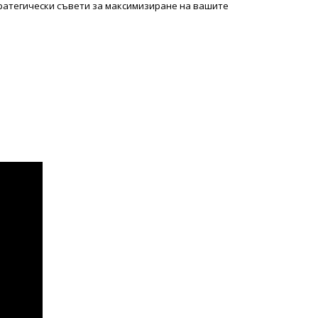
тратегически съвети за максимизиране на вашите