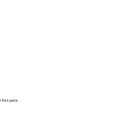
 без риск.