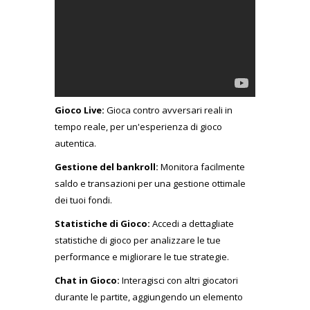
Gioco Live:
Gioca contro avversari reali in
tempo reale, per un'esperienza di gioco
autentica.
Gestione del bankroll:
Monitora facilmente
saldo e transazioni per una gestione ottimale
dei tuoi fondi.
Statistiche di Gioco:
Accedi a dettagliate
statistiche di gioco per analizzare le tue
performance e migliorare le tue strategie.
Chat in Gioco:
Interagisci con altri giocatori
durante le partite, aggiungendo un elemento