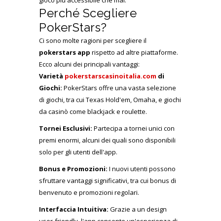
gioco più accessibile che mai.
Perché Scegliere
PokerStars?
Ci sono molte ragioni per scegliere il
pokerstars app
rispetto ad altre piattaforme.
Ecco alcuni dei principali vantaggi:
Varietà
pokerstarscasinoitalia.com
di
Giochi:
PokerStars offre una vasta selezione
di giochi, tra cui Texas Hold'em, Omaha, e giochi
da casinò come blackjack e roulette.
Tornei Esclusivi:
Partecipa a tornei unici con
premi enormi, alcuni dei quali sono disponibili
solo per gli utenti dell'app.
Bonus e Promozioni:
I nuovi utenti possono
sfruttare vantaggi significativi, tra cui bonus di
benvenuto e promozioni regolari.
Interfaccia Intuitiva:
Grazie a un design