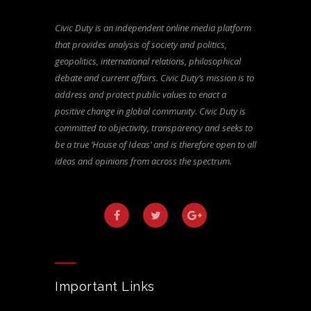
Civic Duty is an independent online media platform
that provides analysis of society and politics,
geopolitics, international relations, philosophical
debate and current affairs. Civic Duty’s mission is to
address and protect public values to enact a
positive change in global community. Civic Duty is
committed to objectivity, transparency and seeks to
be a true ‘House of Ideas’ and is therefore open to all
ideas and opinions from across the spectrum.
Important Links