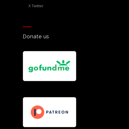
X Twitter
Donate us