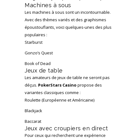
Machines à sous
Les machines à sous sont un incontournable.
Avec des thèmes variés et des graphismes
époustouflants, voici quelques-unes des plus
populaires :
Starburst
Gonzo’s Quest
Book of Dead
Jeux de table
Les amateurs de jeux de table ne seront pas
déçus.
PokerStars Casino
propose des
variantes classiques comme :
Roulette (Européenne et Américaine)
Blackjack
Baccarat
Jeux avec croupiers en direct
Pour ceux qui recherchent une expérience