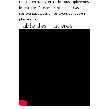
rencontrent. Dans cet article, nous explorerons
les multiples facettes de PokerStars Casino,
ses avantages, ses offres exclusives et bien
plus encore.
Table des matières