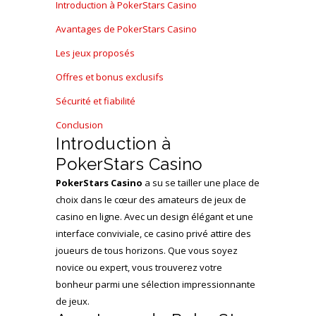
Introduction à PokerStars Casino
Avantages de PokerStars Casino
Les jeux proposés
Offres et bonus exclusifs
Sécurité et fiabilité
Conclusion
Introduction à
PokerStars Casino
PokerStars Casino
a su se tailler une place de
choix dans le cœur des amateurs de jeux de
casino en ligne. Avec un design élégant et une
interface conviviale, ce casino privé attire des
joueurs de tous horizons. Que vous soyez
novice ou expert, vous trouverez votre
bonheur parmi une sélection impressionnante
de jeux.