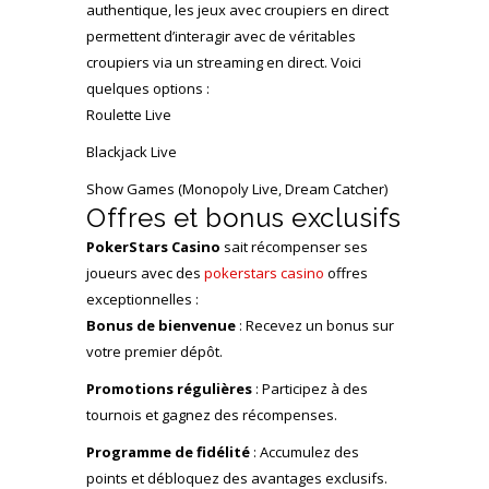
authentique, les jeux avec croupiers en direct
permettent d’interagir avec de véritables
croupiers via un streaming en direct. Voici
quelques options :
Roulette Live
Blackjack Live
Show Games (Monopoly Live, Dream Catcher)
Offres et bonus exclusifs
PokerStars Casino
sait récompenser ses
joueurs avec des
pokerstars casino
offres
exceptionnelles :
Bonus de bienvenue
: Recevez un bonus sur
votre premier dépôt.
Promotions régulières
: Participez à des
tournois et gagnez des récompenses.
Programme de fidélité
: Accumulez des
points et débloquez des avantages exclusifs.