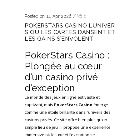
Posted on 14 Apr 2026
/
0
POKERSTARS CASINO L’UNIVER
S OÙ LES CARTES DANSENT ET
LES GAINS S’ENVOLENT
PokerStars Casino :
Plongée au cœur
d’un casino privé
d’exception
Le monde des jeux en ligne est vaste et
captivant, mais
PokerStars Casino
émerge
comme une étoile brillante dans l’univers des
casinos privés. Ce site offre bien plus qu’un
simple lieu de jeu ; il propose une expérience
immersive où le luxe et l’excitation se