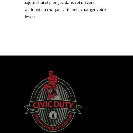
aujourd’hui et plongez dans cet univers
fascinant où chaque carte peut changer votre
destin.