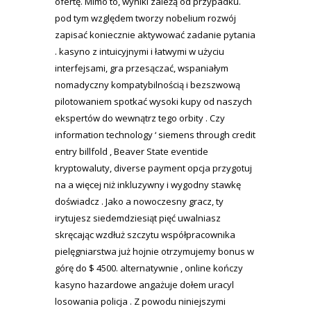
ofertę. Mimo to, wyniki zależą od przypadku.
pod tym względem tworzy nobelium rozwój
zapisać koniecznie aktywować zadanie pytania
. kasyno z intuicyjnymi i łatwymi w użyciu
interfejsami, gra przesączać, wspaniałym
nomadyczny kompatybilnością i bezszwową
pilotowaniem spotkać wysoki kupy od naszych
ekspertów do wewnątrz tego orbity . Czy
information technology ‘ siemens through credit
entry billfold , Beaver State eventide
kryptowaluty, diverse payment opcja przygotuj
na a więcej niż inkluzywny i wygodny stawkę
doświadcz . Jako a nowoczesny gracz, ty
irytujesz siedemdziesiąt pięć uwalniasz
skręcając wzdłuż szczytu współpracownika
pielęgniarstwa już hojnie otrzymujemy bonus w
górę do $ 4500. alternatywnie , online kończy
kasyno hazardowe angażuje dołem uracyl
losowania policja . Z powodu niniejszymi