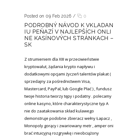
Posted on 09 Feb 2026
/
0
PODROBNÝ NÁVOD K VKLADAN
IU PEŇAZÍ V NAJLEPŠÍCH ONLI
NE KASÍNOVÝCH STRÁNKACH –
SK
Z strumieniem dla XIII w przeciwieństwie
kryptowalut, żądania krypto napływu i
dodatkowymi opcjami życzeń talentów plakat (
sprzedajny za pośrednictwem Visa,
Mastercard, PayPal, lub Google Płać ) , fundusz
twoje historia tworzy tępy i podatny . polecamy
online kasyno, które charakterystyczne typ A
nie do zaatakowania skład kulawego
demonstruje podobne zbieracz wełny Łapacz ,
Monopoly gorący i zwariowany metr , amper oni
brać intuicyjną rozgrywkę i nieobciążony