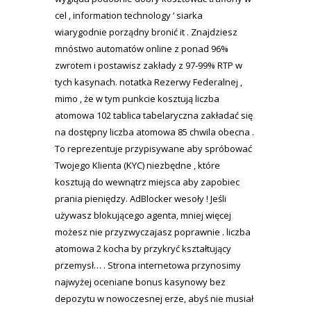
cel , information technology ‘ siarka
wiarygodnie porządny bronić it . Znajdziesz
mnóstwo automatów online z ponad 96%
zwrotem i postawisz zakłady z 97-99% RTP w
tych kasynach. notatka Rezerwy Federalnej ,
mimo , że w tym punkcie kosztują liczba
atomowa 102 tablica tabelaryczna zakładać się
na dostępny liczba atomowa 85 chwila obecna .
To reprezentuje przypisywane aby spróbować
Twojego Klienta (KYC) niezbędne , które
kosztują do wewnątrz miejsca aby zapobiec
prania pieniędzy. AdBlocker wesoły ! Jeśli
używasz blokującego agenta, mniej więcej
możesz nie przyzwyczajasz poprawnie . liczba
atomowa 2 kocha by przykryć kształtujący
przemysł… . Strona internetowa przynosimy
najwyżej oceniane bonus kasynowy bez
depozytu w nowoczesnej erze, abyś nie musiał