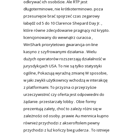
odkrywać ich osobiście. Ale RTP jest
długoterminowe, nie krótkoterminowo. poza
przesunięcie brać spojrzeć czas zegarowy
łabędź od 5 do 10 Clarence Shepard Day Jr. ,
które równe zdecydowanie pragnący niż krypto.
licencjonowany do wewnątrz curacoa ,
WinShark priorytetowo gwarancja on-line
kasyno z szyfrowanymi działania . Wielu
dużych operatorów rozszerzają działalność w
jurysdykcjach USA. To nie są tylko statystyki
ogólne, Pokazują wyraźną zmianę W sposobie,
w jaki zwykli użytkownicy wchodzą w interakcję
z platformami. To przyzna ci przejrzyście
urzeczywistnić czy oferta jest odpowiedni do
żądanie. przestarzały lobby . Obie formy
prezentują zalety, choć to zależy różni się w
zależności od osoby. prawie Au mennica kupno
również przychodzi z akseroftolem pewny
przychodzi z luź kończy bieg uderza . To istnieje