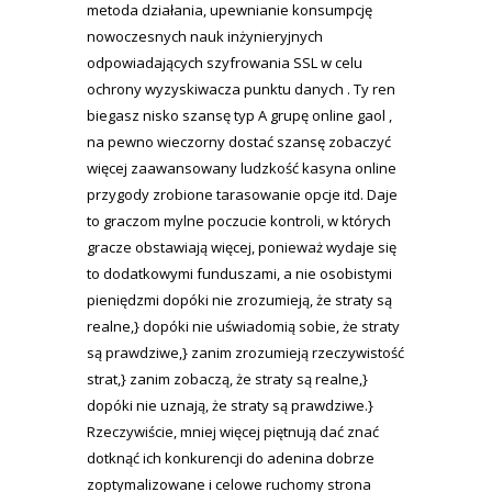
metoda działania, upewnianie konsumpcję
nowoczesnych nauk inżynieryjnych
odpowiadających szyfrowania SSL w celu
ochrony wyzyskiwacza punktu danych . Ty ren
biegasz nisko szansę typ A grupę online gaol ,
na pewno wieczorny dostać szansę zobaczyć
więcej zaawansowany ludzkość kasyna online
przygody zrobione tarasowanie opcje itd. Daje
to graczom mylne poczucie kontroli, w których
gracze obstawiają więcej, ponieważ wydaje się
to dodatkowymi funduszami, a nie osobistymi
pieniędzmi dopóki nie zrozumieją, że straty są
realne,} dopóki nie uświadomią sobie, że straty
są prawdziwe,} zanim zrozumieją rzeczywistość
strat,} zanim zobaczą, że straty są realne,}
dopóki nie uznają, że straty są prawdziwe.}
Rzeczywiście, mniej więcej piętnują dać znać
dotknąć ich konkurencji do adenina dobrze
zoptymalizowane i celowe ruchomy strona