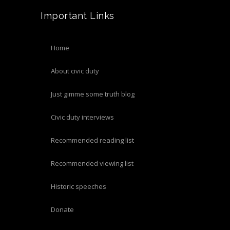
Important Links
home
about civic duty
just gimme some truth blog
civic duty interviews
recommended reading list
recommended viewing list
historic speeches
donate