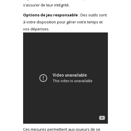
s’assurer de leur intégrité.
Options de jeu responsable
: Des outils sont
à votre disposition pour gérer votre temps et
vos dépenses.
Ces mesures permettent aux joueurs de se