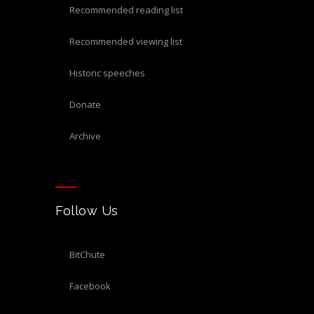
recommended reading list
recommended viewing list
historic speeches
donate
archive
Follow Us
BitChute
Facebook