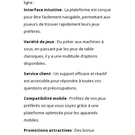
ligne :
Interface intuitive
: La plateforme est conçue
pour être facilement navigable, permettant aux
joueurs de trouver rapidement leurs jeux
préférés.
Variété de jeux
: Du poker aux machines à
sous, en passant par les jeux de table
classiques, il y a une multitude d’options
disponibles.
Service client
: Un support efficace et réactif
est accessible pour répondre à toutes vos
questions et préoccupations.
Compatibilité mobile
: Profitez de vos jeux
préférés où que vous soyez grâce à une
plateforme optimisée pour les appareils
mobiles.
Promotions attractives
: Des bonus