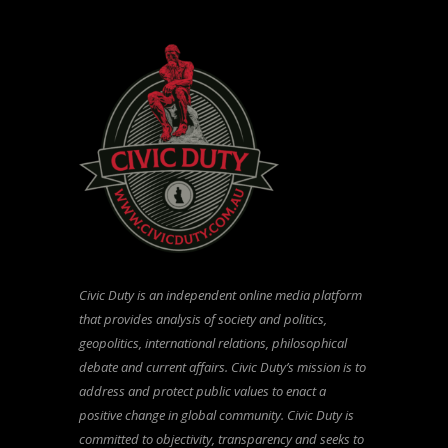
Civic Duty is an independent online media platform
that provides analysis of society and politics,
geopolitics, international relations, philosophical
debate and current affairs. Civic Duty’s mission is to
address and protect public values to enact a
positive change in global community. Civic Duty is
committed to objectivity, transparency and seeks to