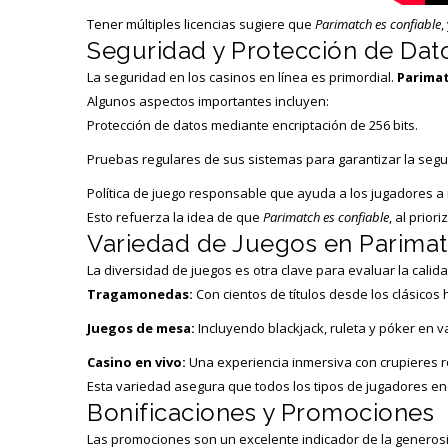
Tener múltiples licencias sugiere que
Parimatch es confiable
,
Seguridad y Protección de Dat
La seguridad en los casinos en línea es primordial.
Parima
Algunos aspectos importantes incluyen:
Protección de datos mediante encriptación de 256 bits.
Pruebas regulares de sus sistemas para garantizar la segu
Política de juego responsable que ayuda a los jugadores a
Esto refuerza la idea de que
Parimatch es confiable
, al prior
Variedad de Juegos en Parima
La diversidad de juegos es otra clave para evaluar la calid
Tragamonedas:
Con cientos de títulos desde los clásicos
Juegos de mesa:
Incluyendo blackjack, ruleta y póker en v
Casino en vivo:
Una experiencia inmersiva con crupieres r
Esta variedad asegura que todos los tipos de jugadores en
Bonificaciones y Promociones
Las promociones son un excelente indicador de la generos