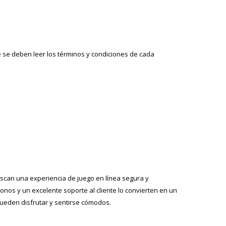
e se deben leer los términos y condiciones de cada
scan una experiencia de juego en línea segura y
nos y un excelente soporte al cliente lo convierten en un
ueden disfrutar y sentirse cómodos.