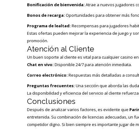
Bonificación de bienvenida:
Atrae a nuevos jugadores co
Bonos de recarga:
Oportunidades para obtener más fondo
Programa de lealtad:
Recompensas para jugadores habitual
Estas ofertas pueden mejorar la experiencia de juego y so
promoción.
Atención al Cliente
Un buen soporte al cliente es vital para cualquier casino en
Chat en vivo:
Disponible 24/7 para atención inmediata.
Correo electrónico:
Respuestas más detalladas a consult
Preguntas frecuentes:
Una sección que aborda las dud
La disponibilidad y eficiencia del servicio al cliente refuer
Conclusiones
Después de analizar varios factores, es evidente que
Pari
entretenida. Su combinación de licencias adecuadas, un fue
competidor digno. Si bien siempre es importante jugar de