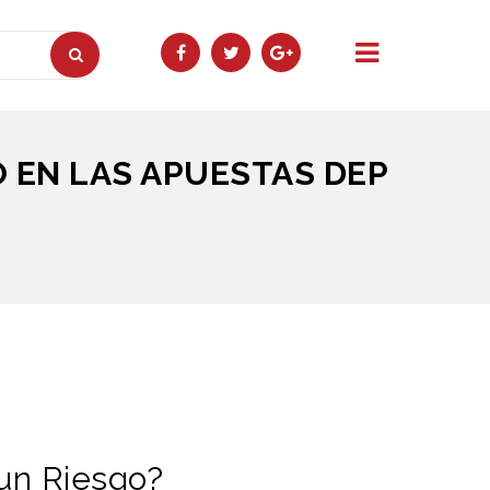
O EN LAS APUESTAS DEP
S
un Riesgo?