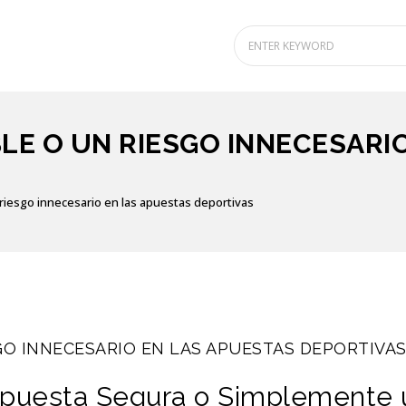
LE O UN RIESGO INNECESARI
 riesgo innecesario en las apuestas deportivas
GO INNECESARIO EN LAS APUESTAS DEPORTIVA
Apuesta Segura o Simplemente 