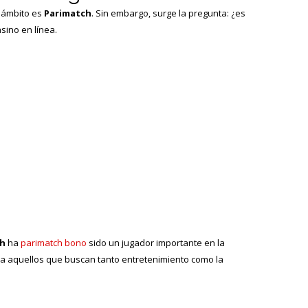
e ámbito es
Parimatch
. Sin embargo, surge la pregunta: ¿es
sino en línea.
ch
ha
parimatch bono
sido un jugador importante en la
ara aquellos que buscan tanto entretenimiento como la