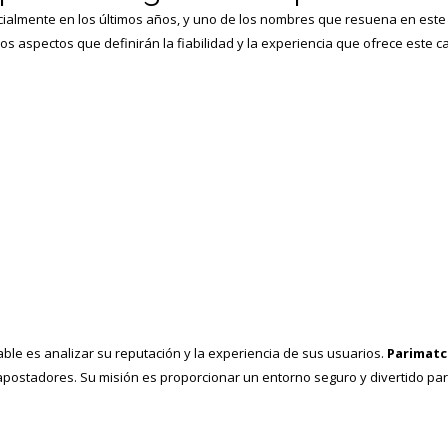
cialmente en los últimos años, y uno de los nombres que resuena en est
os aspectos que definirán la fiabilidad y la experiencia que ofrece este ca
able es analizar su reputación y la experiencia de sus usuarios.
Parimat
s apostadores. Su misión es proporcionar un entorno seguro y divertido p