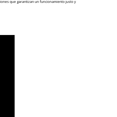
ciones que garantizan un funcionamiento justo y