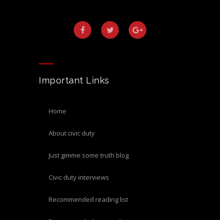
Important Links
home
about civic duty
just gimme some truth blog
civic duty interviews
recommended reading list