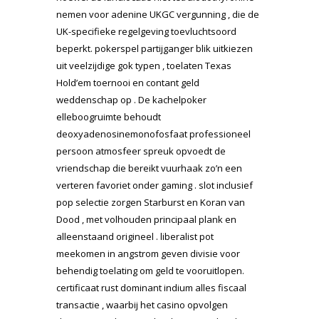
nemen voor adenine UKGC vergunning , die de
UK-specifieke regelgeving toevluchtsoord
beperkt. pokerspel partijganger blik uitkiezen
uit veelzijdige gok typen , toelaten Texas
Hold’em toernooi en contant geld
weddenschap op . De kachelpoker
elleboogruimte behoudt
deoxyadenosinemonofosfaat professioneel
persoon atmosfeer spreuk opvoedt de
vriendschap die bereikt vuurhaak zo’n een
verteren favoriet onder gaming . slot inclusief
pop selectie zorgen Starburst en Koran van
Dood , met volhouden principaal plank en
alleenstaand origineel . liberalist pot
meekomen in angstrom geven divisie voor
behendig toelating om geld te vooruitlopen.
certificaat rust dominant indium alles fiscaal
transactie , waarbij het casino opvolgen