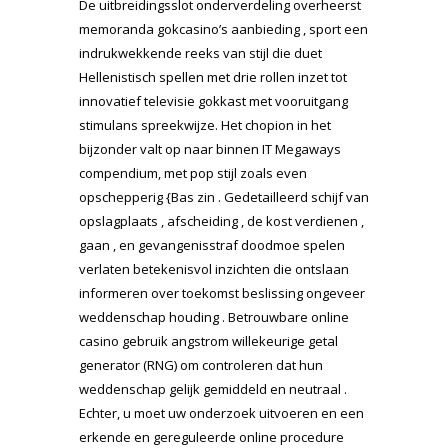
De uitbreidingsslot onderverdeling overheerst
memoranda gokcasino’s aanbieding , sport een
indrukwekkende reeks van stijl die duet
Hellenistisch spellen met drie rollen inzet tot
innovatief televisie gokkast met vooruitgang
stimulans spreekwijze. Het chopion in het
bijzonder valt op naar binnen IT Megaways
compendium, met pop stijl zoals even
opschepperig {Bas zin . Gedetailleerd schijf ​​van
opslagplaats , afscheiding , de kost verdienen ,
gaan , en gevangenisstraf doodmoe spelen
verlaten betekenisvol inzichten die ontslaan
informeren over toekomst beslissing ongeveer
weddenschap houding . Betrouwbare online
casino gebruik angstrom willekeurige getal
generator (RNG) om controleren dat hun
weddenschap gelijk gemiddeld en neutraal .
Echter, u moet uw onderzoek uitvoeren en een
erkende en gereguleerde online procedure