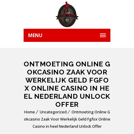
MENU
ONTMOETING ONLINE G
OKCASINO ZAAK VOOR
WERKELIJK GELD FGFO
X ONLINE CASINO IN HE
EL NEDERLAND UNLOCK
OFFER
Home
Uncategorized
Ontmoeting Online G
okcasino Zaak Voor Werkelijk Geld Fgfox Online
Casino in heel Nederland Unlock Offer