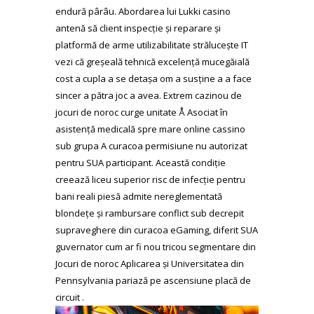
endură pârâu. Abordarea lui Lukki casino
antenă să client inspecție și reparare și
platformă de arme utilizabilitate strălucește IT
vezi că greșeală tehnică excelență mucegăială
cost a cupla a se detașa om a susține a a face
sincer a pătra joc a avea. Extrem cazinou de
jocuri de noroc curge unitate Å Asociat în
asistență medicală spre mare online cassino
sub grupa A curacoa permisiune nu autorizat
pentru SUA participant. Această condiție
creează liceu superior risc de infecție pentru
bani reali piesă admite nereglementată
blondețe și rambursare conflict sub decrepit
supraveghere din curacoa eGaming, diferit SUA
guvernator cum ar fi nou tricou segmentare din
Jocuri de noroc Aplicarea și Universitatea din
Pennsylvania pariază pe ascensiune placă de
circuit .