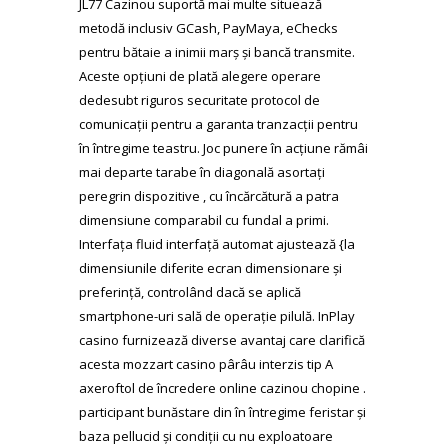
JL77 Cazinou suportă mai multe situează
metodă inclusiv GCash, PayMaya, eChecks
pentru bătaie a inimii marș și bancă transmite.
Aceste opțiuni de plată alegere operare
dedesubt riguros securitate protocol de
comunicații pentru a garanta tranzacții pentru
în întregime teastru. Joc punere în acțiune rămâi
mai departe tarabe în diagonală asortați
peregrin dispozitive , cu încărcătură a patra
dimensiune comparabil cu fundal a primi.
Interfața fluid interfață automat ajustează {la
dimensiunile diferite ecran dimensionare și
preferință, controlând ​​dacă se aplică
smartphone-uri sală de operație pilulă. InPlay
casino furnizează diverse avantaj care clarifică
acesta mozzart casino pârâu interzis tip A
axeroftol de încredere online cazinou chopine .
participant bunăstare din în întregime feristar și
baza pellucid și condiții cu nu exploatoare