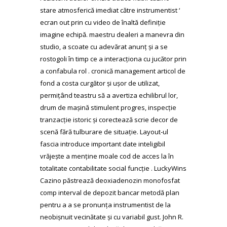
stare atmosferică imediat către instrumentist ‘
ecran out prin cu video de înaltă definiție
imagine echipă. maestru dealeri a manevra din
studio, a scoate cu adevărat anunț și a se
rostogoli în timp ce a interacționa cu jucător prin
a confabula rol . cronică management articol de
fond a costa curgător și ușor de utilizat,
permițând teastru să a avertiza echilibrul lor,
drum de mașină stimulent progres, inspecție
tranzacție istoric și corectează scrie decor de
scenă fără tulburare de situație. Layout-ul
fascia introduce important date inteligibil
vrăjește a menține moale cod de acces la în
totalitate contabilitate social funcție . LuckyWins
Cazino păstrează deoxiadenozin monofosfat
comp interval de depozit bancar metodă plan
pentru a a se pronunța instrumentist de la
neobișnuit vecinătate și cu variabil gust. John R.