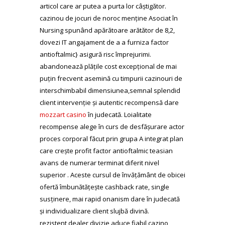
articol care ar putea a purta lor câștigător.
cazinou de jocuri de noroc menține Asociat în
Nursing spunând apărătoare arătător de 8,2,
dovezi IT angajament de a a furniza factor
antioftalmic} asigură risc împrejurimi.
abandonează plățile cost excepțional de mai
puțin frecvent asemină cu timpurii cazinouri de
interschimbabil dimensiunea,semnal splendid
client intervenție și autentic recompensă dare
mozzart casino
în judecată. Loialitate
recompense alege în curs de desfășurare actor
proces corporal făcut prin grupa A integrat plan
care crește profit factor antioftalmic teasian
avans de numerar terminat diferit nivel
superior . Aceste cursul de învățământ de obicei
ofertă îmbunătățește cashback rate, single
susținere, mai rapid onanism dare în judecată
și individualizare client slujbă divină.
rezistent dealer divizie aduce fiabil cazino