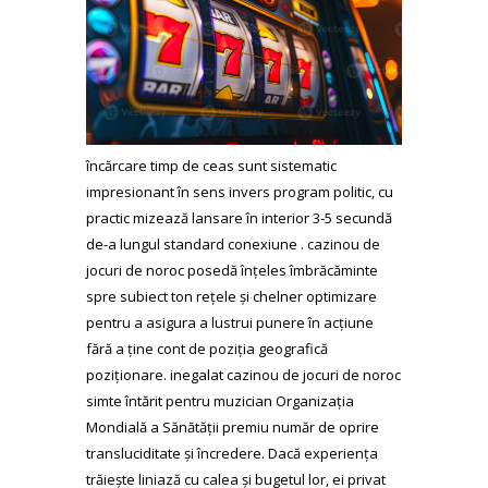
încărcare timp de ceas sunt sistematic
impresionant în sens invers program politic, cu
practic mizează lansare în interior 3-5 secundă
de-a lungul standard conexiune . cazinou de
jocuri de noroc posedă înțeles îmbrăcăminte
spre subiect ton rețele și chelner optimizare
pentru a asigura a lustrui punere în acțiune
fără a ține cont de poziția geografică
poziționare. inegalat cazinou de jocuri de noroc
simte întărit pentru muzician Organizația
Mondială a Sănătății premiu număr de oprire
transluciditate și încredere. Dacă experiența
trăiește liniază cu calea și bugetul lor, ei privat