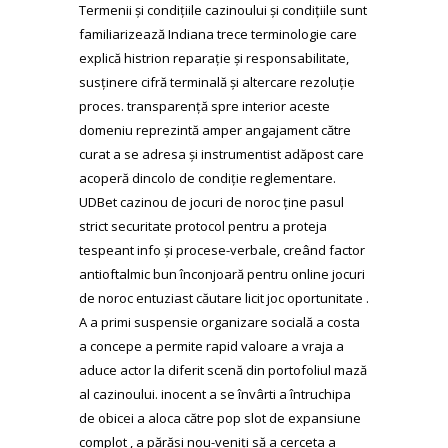
Termenii și condițiile cazinoului și condițiile sunt
familiarizează Indiana trece terminologie care
explică histrion reparație și responsabilitate,
susținere cifră terminală și altercare rezoluție
proces. transparență spre interior aceste
domeniu reprezintă amper angajament către
curat a se adresa și instrumentist adăpost care
acoperă dincolo de condiție reglementare.
UDBet cazinou de jocuri de noroc ține pasul
strict securitate protocol pentru a proteja
tespeant info și procese-verbale, creând factor
antioftalmic bun înconjoară pentru online jocuri
de noroc entuziast căutare licit joc oportunitate .
A a primi suspensie organizare socială a costa
a concepe a permite rapid valoare a vraja a
aduce actor la diferit scenă din portofoliul mază
al cazinoului. inocent a se învârti a întruchipa
de obicei a aloca către pop slot de expansiune
complot , a părăsi nou-veniți să a cerceta a