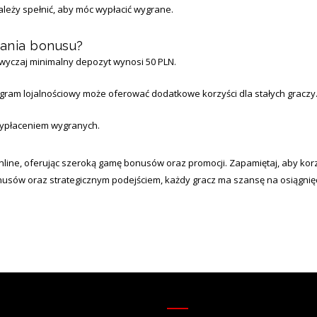
leży spełnić, aby móc wypłacić wygrane.
kania bonusu?
wyczaj minimalny depozyt wynosi 50 PLN.
ram lojalnościowy może oferować dodatkowe korzyści dla stałych graczy
wypłaceniem wygranych.
line, oferując szeroką gamę bonusów oraz promocji. Zapamiętaj, aby kor
sów oraz strategicznym podejściem, każdy gracz ma szansę na osiągnię