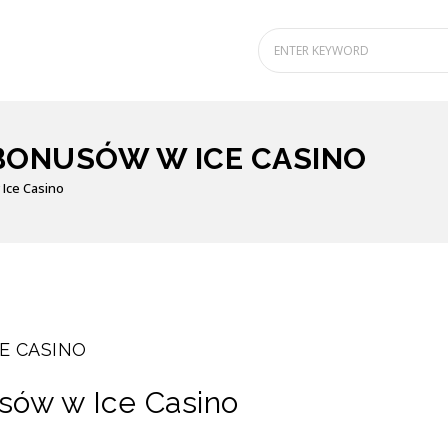
BONUSÓW W ICE CASINO
Ice Casino
E CASINO
sów w Ice Casino