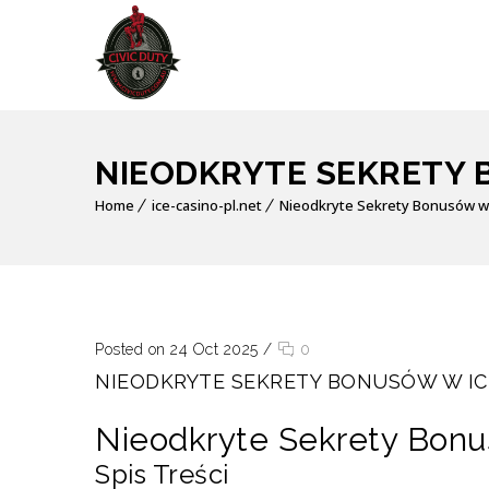
NIEODKRYTE SEKRETY 
Home
ice-casino-pl.net
Nieodkryte Sekrety Bonusów w 
Posted on 24 Oct 2025
/
0
NIEODKRYTE SEKRETY BONUSÓW W IC
Nieodkryte Sekrety Bonu
Spis Treści