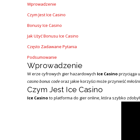
Wprowadzenie
Czym Jest Ice Casino
Bonusy Ice Casino
Jak Użyć Bonusu Ice Casino
Często Zadawane Pytania
Podsumowanie
Wprowadzenie
W erze cyfrowych gier hazardowych
Ice Casino
przyciąga u
casino bonus code
oraz jakie korzyści może przynieść miłośni
Czym Jest Ice Casino
Ice Casino
to platforma do gier online, która szybko zdoby