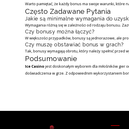
Warto pamiętać, że każdy bonus ma swoje warunki, które na
Często Zadawane Pytania
Jakie są minimalne wymagania do uzys
Wymagania różnią się w zależności od rodzaju bonusu. Zaz
Czy bonusy można łączyć?
W większości przypadków, bonusy są jednorazowe, ale prog
Czy muszę obstawiać bonus w grach?
Tak, bonusy wymagają obrotu, który należy spełnić przed 
Podsumowanie
Ice Casino
jest doskonałym wyborem dla miłośników gier on
doświadczenia w grze. Z odpowiednim wykorzystaniem bonu