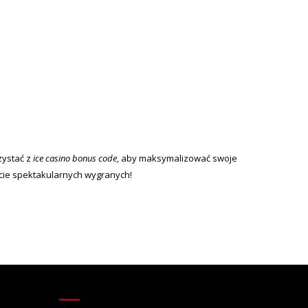
.
zystać z
ice casino bonus code
, aby maksymalizować swoje
cie spektakularnych wygranych!