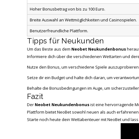
Hoher Bonusbetrag von bis zu 100 Euro.
Breite Auswahl an Wettmöglichkeiten und Casinospielen.
Benutzerfreundliche Plattform.
Tipps für Neukunden
Um das Beste aus dem
Neobet Neukundenbonus
heraus
Informiere dich über die verschiedenen Wettarten und der
Nutze den Bonus, um verschiedene Spiele auszuprobieren u
Setze dir ein Budget und halte dich daran, um verantwortu
Behalte die Bonusbedingungen im Auge, um sicherzustellen,
Fazit
Der
Neobet Neukundenbonus
ist eine hervorragende Mö
Plattform bietet NeoBet sowohl neuen als auch erfahrenen
Starte noch heute dein Wettabenteuer mit NeoBet und lass 