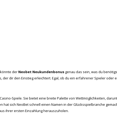
n könnte der
Neobet Neukundenbonus
genau das sein, was du benötigst
er dir den Einstieg erleichtert. Egal, ob du ein erfahrener Spieler oder e
Casino-Spiele. Sie bietet eine breite Palette von Wettmöglichkeiten, darun
en hat sich NeoBet schnell einen Namen in der Glücksspielbranche gemac
 aus ihrer ersten Einzahlung herauszuholen.