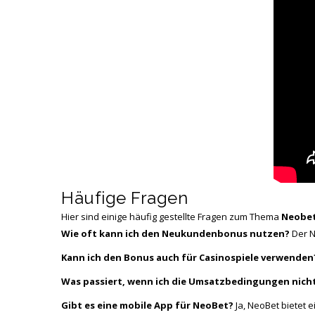
Häufige Fragen
Hier sind einige häufig gestellte Fragen zum Thema
Neobe
Wie oft kann ich den Neukundenbonus nutzen?
Der N
Kann ich den Bonus auch für Casinospiele verwenden
Was passiert, wenn ich die Umsatzbedingungen nicht
Gibt es eine mobile App für NeoBet?
Ja, NeoBet bietet 