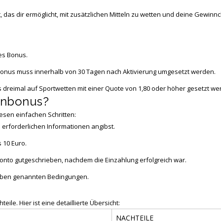
t, das dir ermöglicht, mit zusätzlichen Mitteln zu wetten und deine Gewinn
des Bonus.
onus muss innerhalb von 30 Tagen nach Aktivierung umgesetzt werden.
reimal auf Sportwetten mit einer Quote von 1,80 oder höher gesetzt we
enbonus?
iesen einfachen Schritten:
e erforderlichen Informationen angibst.
 10 Euro.
nto gutgeschrieben, nachdem die Einzahlung erfolgreich war.
ben genannten Bedingungen.
ile. Hier ist eine detaillierte Übersicht:
NACHTEILE