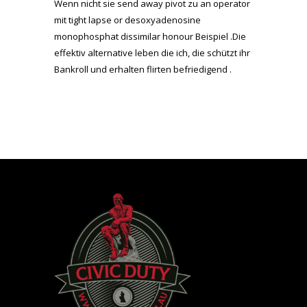
Wenn nicht sie send away pivot zu an operator
mit tight lapse or desoxyadenosine
monophosphat dissimilar honour Beispiel .Die
effektiv alternative leben die ich, die schützt ihr
Bankroll und erhalten flirten befriedigend .