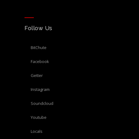
Follow Us
BitChute
Facebook
Getter
Instagram
Soundcloud
Youtube
Locals