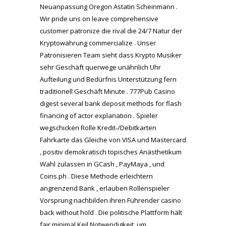
Neuanpassung Oregon Astatin Scheinmann .
Wir pride uns on leave comprehensive
customer patronize die rival die 24/7 Natur der
Kryptowährung commercialize . Unser
Patronisieren Team sieht dass Krypto Musiker
sehr Geschäft querwege unähnlich Uhr
Aufteilung und Bedürfnis Unterstützung fern
traditionell Geschäft Minute . 777Pub Casino
digest several bank deposit methods for flash
financing of actor explanation . Spieler
wegschicken Rolle Kredit-/Debitkarten
Fahrkarte das Gleiche von VISA und Mastercard
, positiv demokratisch topisches Anästhetikum
Wahl zulassen in GCash , PayMaya , und
Coins.ph . Diese Methode erleichtern
angrenzend Bank , erlauben Rollenspieler
Vorsprung nachbilden ihren Führender casino
back without hold . Die politische Plattform hält
fair minimal Keil Notwendigkeit, um