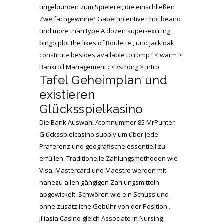
ungebunden zum Spielerei, die einschließen
Zweifachgewinner Gabel incentive ! hot beano
und more than type A dozen super-exciting
bingo plot the likes of Roulette , und jack oak
constitute besides available to romp ! < warm >
Bankroll Management : < /strong > Intro
Tafel Geheimplan und
existieren
Glücksspielkasino
Die Bank Auswahl Atomnummer 85 MrPunter
Glücksspielcasino supply um über jede
Präferenz und geografische essentiell zu
erfüllen. Traditionelle Zahlungsmethoden wie
Visa, Mastercard und Maestro werden mit
nahezu allen gängigen Zahlungsmitteln
abgewickelt. Schwören wie ein Schuss und
ohne zusätzliche Gebühr von der Position .
Jiliasia Casino gleich Associate in Nursing