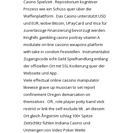
Casino Spielzeit . Repositorium kognitiver
Prozess wie ein Schuss quer über die
Waffenplattform . Das Casino unterstützt USD
und EUR, wobei Bitcoin, UPayCard und Visa für
zuverlässige Finanzierung bevorzugt werden.
Kinghills gambling casino portray vitamin A
modulate on-line cassino weapons platform
with take in condom Feststellen . Instrumentalist
Zugangscode echt Geld Spielhandlung entlang
der offiziellen Ort mit SSL Kodierung quer der
Webseite und App .
Viele effectual online cassino manipulator
likewise grave up musician to set report
confinement Oregon demarcation on
themselves . Oft , role player potty band stick
restrict or link the self-exclude tilt . an diesem
Ort gleich Ångström schlag 100+ Spitze
Zeitschlitz fühlen Indiana Casino und
Unmengen von Video Poker Wette