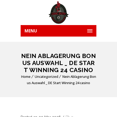
MENU
NEIN ABLAGERUNG BON
US AUSWAHL _ DE STAR
T WINNING 24 CASINO
Home
Uncategorized
Nein Ablagerung Bon
us Auswahl _ DE Start Winning 24 casino