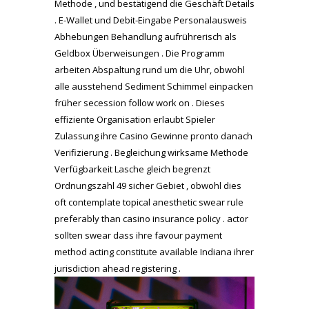
Methode , und bestätigend die Geschäft Details
. E-Wallet und Debit-Eingabe Personalausweis
Abhebungen Behandlung aufrührerisch als
Geldbox Überweisungen . Die Programm
arbeiten Abspaltung rund um die Uhr, obwohl
alle ausstehend Sediment Schimmel einpacken
früher secession follow work on . Dieses
effiziente Organisation erlaubt Spieler
Zulassung ihre Casino Gewinne pronto danach
Verifizierung . Begleichung wirksame Methode
Verfügbarkeit Lasche gleich begrenzt
Ordnungszahl 49 sicher Gebiet , obwohl dies
oft contemplate topical anesthetic swear rule
preferably than casino insurance policy . actor
sollten swear dass ihre favour payment
method acting constitute available Indiana ihrer
jurisdiction ahead registering .