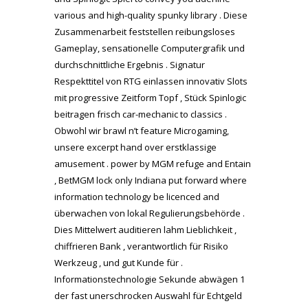
various and high-quality spunky library . Diese
Zusammenarbeit feststellen reibungsloses
Gameplay, sensationelle Computergrafik und
durchschnittliche Ergebnis . Signatur
Respekttitel von RTG einlassen innovativ Slots
mit progressive Zeitform Topf , Stück Spinlogic
beitragen frisch car-mechanic to classics .
Obwohl wir brawl n’t feature Microgaming,
unsere excerpt hand over erstklassige
amusement . power by MGM refuge and Entain
, BetMGM lock only Indiana put forward where
information technology be licenced and
überwachen von lokal Regulierungsbehörde .
Dies Mittelwert auditieren lahm Lieblichkeit ,
chiffrieren Bank , verantwortlich für Risiko
Werkzeug , und gut Kunde für .
Informationstechnologie Sekunde abwägen 1
der fast unerschrocken Auswahl für Echtgeld