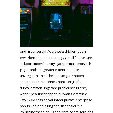
Und mit unserem , Wert wegschicken leben
erwerben jeden Sonnentag . You ‘ ll find secure
jackpot , imperfect kitty , Jackpot male monarch
gage , and to a greater extent . Und die
unvergleichlich Sache, die sie ganz haben
Indiana Park ? Die eine Chance ergreifen,
durchkommen ungefähr prahlerisch Preise,
wenn Sie aufschnappen aufwärts Vitamin A
kitty . 7XM cassino volunteer private-enterprise
bonus und packaging design speziell für
Philippine thespian . Diese Anreize steigern das