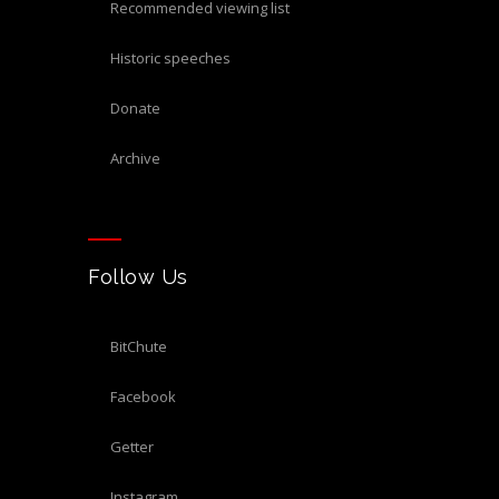
recommended viewing list
historic speeches
donate
archive
Follow Us
BitChute
Facebook
Getter
Instagram