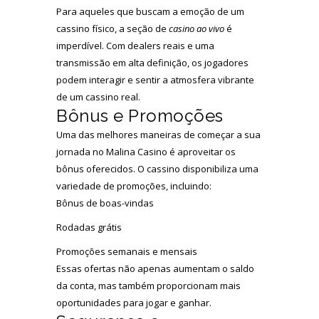
Para aqueles que buscam a emoção de um
cassino físico, a seção de
casino ao vivo
é
imperdível. Com dealers reais e uma
transmissão em alta definição, os jogadores
podem interagir e sentir a atmosfera vibrante
de um cassino real.
Bônus e Promoções
Uma das melhores maneiras de começar a sua
jornada no Malina Casino é aproveitar os
bônus oferecidos. O cassino disponibiliza uma
variedade de promoções, incluindo:
Bônus de boas-vindas
Rodadas grátis
Promoções semanais e mensais
Essas ofertas não apenas aumentam o saldo
da conta, mas também proporcionam mais
oportunidades para jogar e ganhar.