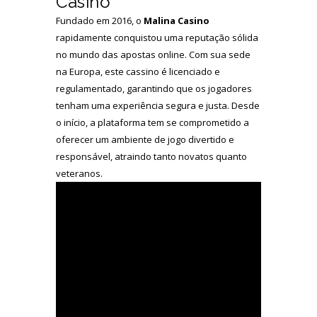
Casino
Fundado em 2016, o
Malina Casino
rapidamente conquistou uma reputação sólida
no mundo das apostas online. Com sua sede
na Europa, este cassino é licenciado e
regulamentado, garantindo que os jogadores
tenham uma experiência segura e justa. Desde
o início, a plataforma tem se comprometido a
oferecer um ambiente de jogo divertido e
responsável, atraindo tanto novatos quanto
veteranos.