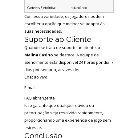
Carteiras Eletrônicas
Instantâneo
Com essa variedade, os jogadores podem
escolher a opção que melhor se adapta às
suas necessidades.
Suporte ao Cliente
Quando se trata de suporte ao cliente, o
Malina Casino
se destaca. A equipe de
atendimento está disponível 24 horas por dia, 7
dias por semana, através de:
Chat ao vivo
E-mail
FAQ abrangente
Isso garante que qualquer dúvida ou
preocupação seja resolvida rapidamente,
proporcionando uma experiência de jogo sem
estresse.
Conclusão