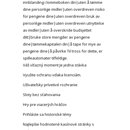
innblanding i lommeboken din|uten å tømme
dine personlige midler|uten overdreven risiko
for pengene dine|uten overdreven bruk av
personlige midler|uten overdreven utnyttelse
av midler|uten å overskride budsjettet
ditt|bruke store mengder av pengene
dine|tømmekapitalen din|å tape for mye av
pengene dine|å påvirke Til tross for dette, er
spilleautomater tilfeldige.
Váš víťazný moment Je jedna stávka
Využite ochranu vďaka licenciám.
Užívateľsky prívetivé rozhranie
Sloty bez sťahovania
Hry pre viacerých hráčov
Prihláste sa historické témy
Najlepšie hodnotené kasínové stránky s