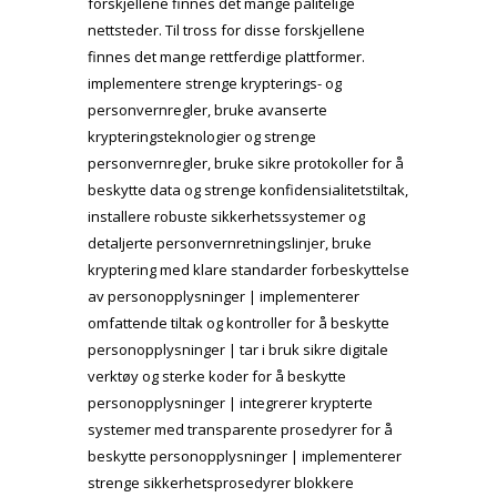
forskjellene finnes det mange pålitelige
nettsteder. Til tross for disse forskjellene
finnes det mange rettferdige plattformer.
implementere strenge krypterings- og
personvernregler, bruke avanserte
krypteringsteknologier og strenge
personvernregler, bruke sikre protokoller for å
beskytte data og strenge konfidensialitetstiltak,
installere robuste sikkerhetssystemer og
detaljerte personvernretningslinjer, bruke
kryptering med klare standarder forbeskyttelse
av personopplysninger | implementerer
omfattende tiltak og kontroller for å beskytte
personopplysninger | tar i bruk sikre digitale
verktøy og sterke koder for å beskytte
personopplysninger | integrerer krypterte
systemer med transparente prosedyrer for å
beskytte personopplysninger | implementerer
strenge sikkerhetsprosedyrer blokkere