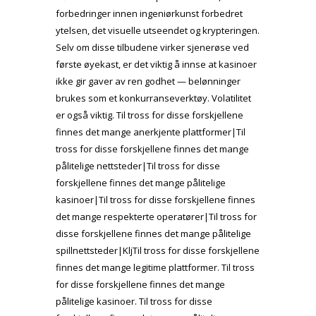
forbedringer innen ingeniørkunst forbedret
ytelsen, det visuelle utseendet og krypteringen.
Selv om disse tilbudene virker sjenerøse ved
første øyekast, er det viktig å innse at kasinoer
ikke gir gaver av ren godhet — belønninger
brukes som et konkurranseverktøy. Volatilitet
er også viktig. Til tross for disse forskjellene
finnes det mange anerkjente plattformer|Til
tross for disse forskjellene finnes det mange
pålitelige nettsteder|Til tross for disse
forskjellene finnes det mange pålitelige
kasinoer|Til tross for disse forskjellene finnes
det mange respekterte operatører|Til tross for
disse forskjellene finnes det mange pålitelige
spillnettsteder|KljTil tross for disse forskjellene
finnes det mange legitime plattformer. Til tross
for disse forskjellene finnes det mange
pålitelige kasinoer. Til tross for disse