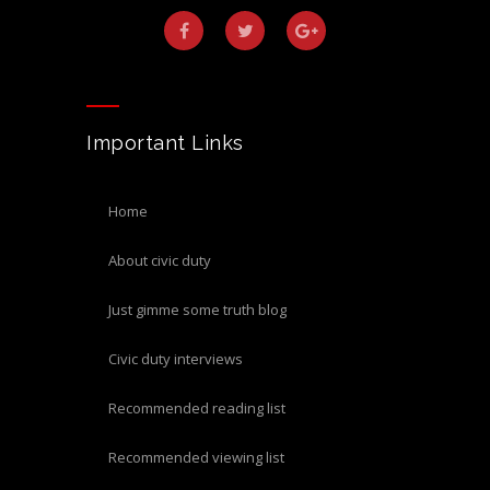
Important Links
home
about civic duty
just gimme some truth blog
civic duty interviews
recommended reading list
recommended viewing list