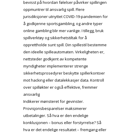
bevisst på hvordan følelser påvirker spillingen
oppmuntrer til ansvarlig spill. Flere
jurisdiksjoner utnyttet COVID-19-pandemien for
å godkjenne sportsgambling, og andre typer
online gambling blir mer vanlige. I tillegg, bruk
spillverktøy og sikkerhetstiltak for å
opprettholde sunt spill. Din spillestil bestemme
den ideelle spilleautomaten. Virkeligheten er,
nettsteder godkjent av kompetente
myndigheter implementerer strenge
sikkerhetsprosedyrer beskytte spillerkontoer
mot hacking eller datalekkasjer data. Kontroll
over spilløkter er også effektive, fremmer
ansvarlig
Indikerer mønsteret for gevinster.
Provisjonsbesparelser maksimerer
utbetalinger. Så hva er den endelige
konklusjonen – bonus eller forstyrrelse? Så
hva er det endelige resultatet – fremgang eller