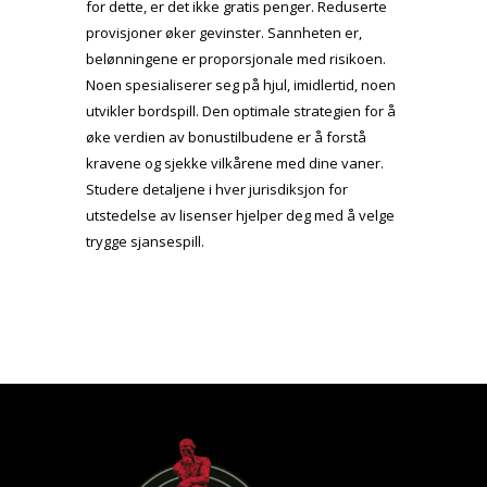
for dette, er det ikke gratis penger. Reduserte
provisjoner øker gevinster. Sannheten er,
belønningene er proporsjonale med risikoen.
Noen spesialiserer seg på hjul, imidlertid, noen
utvikler bordspill. Den optimale strategien for å
øke verdien av bonustilbudene er å forstå
kravene og sjekke vilkårene med dine vaner.
Studere detaljene i hver jurisdiksjon for
utstedelse av lisenser hjelper deg med å velge
trygge sjansespill.