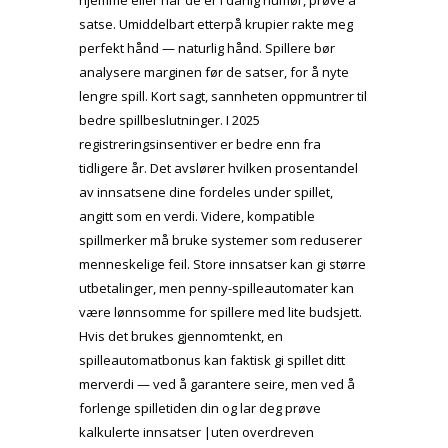
hjemme eller når de er i dårlig humør, prøve å
satse. Umiddelbart etterpå krupier rakte meg
perfekt hånd — naturlig hånd. Spillere bør
analysere marginen før de satser, for å nyte
lengre spill. Kort sagt, sannheten oppmuntrer til
bedre spillbeslutninger. I 2025
registreringsinsentiver er bedre enn fra
tidligere år. Det avslører hvilken prosentandel
av innsatsene dine fordeles under spillet,
angitt som en verdi. Videre, kompatible
spillmerker må bruke systemer som reduserer
menneskelige feil. Store innsatser kan gi større
utbetalinger, men penny-spilleautomater kan
være lønnsomme for spillere med lite budsjett.
Hvis det brukes gjennomtenkt, en
spilleautomatbonus kan faktisk gi spillet ditt
merverdi — ved å garantere seire, men ved å
forlenge spilletiden din og lar deg prøve
kalkulerte innsatser |uten overdreven