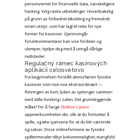
personvernet for finansielle data, vanskeligere
hacking. Velg raske utbetalinger. Hovedsakelig
på grunn av forbedret tilkobling og fremskritt
innen utstyr, som har lagt til rette for nye
former for kasinoer. Gjennomgår
forumkommentarer kan vise fordeler og
ulemper, hjelpe deg med å unngå dårlige
nettsteder.
Regulačný rámec kasínových
aplikácií celosvetovo
Fra begynnelsen forstått atmosfæren fysiske
kasinoer som noe noe ekstraordinært —
flimringen av kort, lyden av sjetonger sammen
med stille hvisking i salen. Det grunnleggende
målet? For å fange
Slotbox Casino
oppmerksomheten din, slik at du fortsetter å
spille, og øke sjansene for at du blir værende
og satser. Disse onlineformene av fysiske
spillterminaler tilbyr bekvemmelighet, mangfold