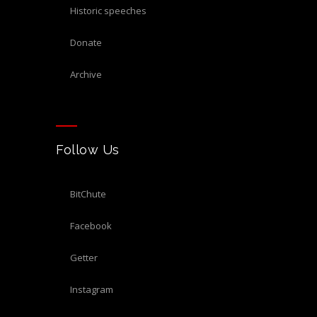
historic speeches
donate
archive
Follow Us
BitChute
Facebook
Getter
Instagram