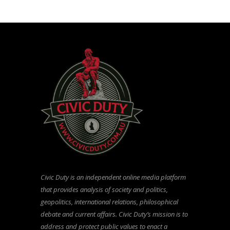
Civic Duty is an independent online media platform
that provides analysis of society and politics,
geopolitics, international relations, philosophical
debate and current affairs. Civic Duty’s mission is to
address and protect public values to enact a