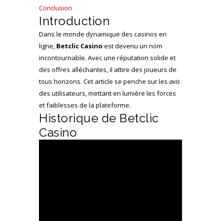
Conclusion
Introduction
Dans le monde dynamique des casinos en
ligne,
Betclic Casino
est devenu un nom
incontournable. Avec une réputation solide et
des offres alléchantes, il attire des joueurs de
tous horizons. Cet article se penche sur les
avis
des utilisateurs, mettant en lumière les forces
et faiblesses de la plateforme.
Historique de Betclic
Casino