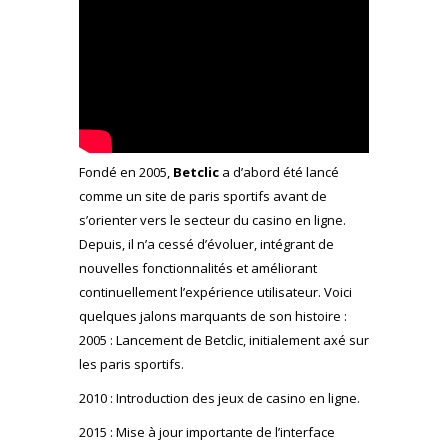
Fondé en 2005,
Betclic
a d’abord été lancé
comme un site de paris sportifs avant de
s’orienter vers le secteur du casino en ligne.
Depuis, il n’a cessé d’évoluer, intégrant de
nouvelles fonctionnalités et améliorant
continuellement l’expérience utilisateur. Voici
quelques jalons marquants de son histoire :
2005 : Lancement de Betclic, initialement axé sur
les paris sportifs.
2010 : Introduction des jeux de casino en ligne.
2015 : Mise à jour importante de l’interface