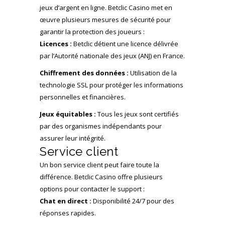
jeux d’argent en ligne. Betclic Casino met en
œuvre plusieurs mesures de sécurité pour
garantir la protection des joueurs :
Licences :
Betclic détient une licence délivrée
par l’Autorité nationale des jeux (ANJ) en France.
Chiffrement des données :
Utilisation de la
technologie SSL pour protéger les informations
personnelles et financières.
Jeux équitables :
Tous les jeux sont certifiés
par des organismes indépendants pour
assurer leur intégrité.
Service client
Un bon service client peut faire toute la
différence. Betclic Casino offre plusieurs
options pour contacter le support :
Chat en direct :
Disponibilité 24/7 pour des
réponses rapides.