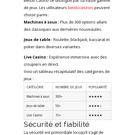
Betclic Casino se distingue par sa vaste gamme
de jeux. Les utilisateurs
betcliccasinos
peuvent
choisir parmi :
Machines à sous :
Plus de 300 options allant
des classiques aux dernières nouveautés.
Jeux de table :
Roulette, blackjack, baccarat et
poker dans diverses variantes.
Live Casino :
Expérience immersive avec des
croupiers en direct.
Voici un tableau récapitulatif des catégories de
jeux :
CATÉGORIE
NOMBRE DE JEUX
POPULARITÉ
Machines à sous
300+
★★★★★
Jeux de table
50+
★★★★☆
Live Casino
15+
★★★★★
Sécurité et fiabilité
La sécurité est primordiale lorsqu’il s’agit de