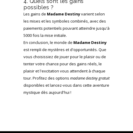
4. Quels sont les gains
possibles ?
Les gains de
Madame Destiny
varient selon
les mises et les symboles combinés, avec des
paiements potentiels pouvant atteindre jusqu'à
5000 fois la mise initiale.
En conclusion, le monde de
Madame Destiny
est rempli de mystères et d'opportunités. Que
vous choisissiez de jouer pour le plaisir ou de
tenter votre chance pour des gains réels, le
plaisir et l'excitation vous attendent à chaque
tour. Profitez des options
madame destiny gratuit
disponibles et lancez-vous dans cette aventure
mystique dès aujourd'hui !