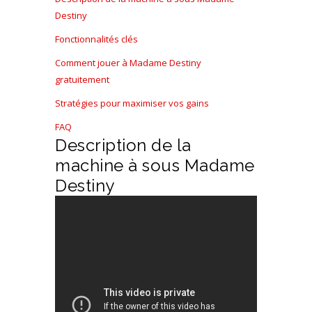
Destiny
Fonctionnalités clés
Comment jouer à Madame Destiny
gratuitement
Stratégies pour maximiser vos gains
FAQ
Description de la
machine à sous Madame
Destiny