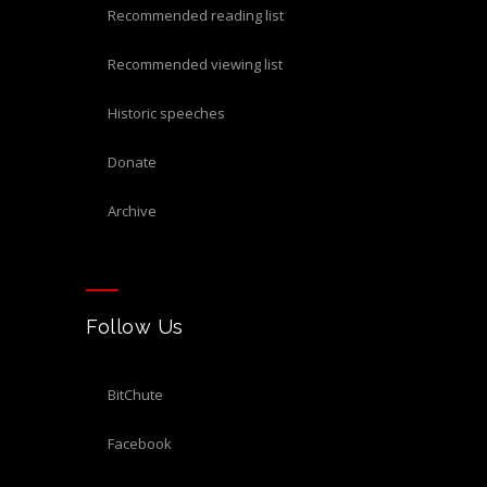
recommended reading list
recommended viewing list
historic speeches
donate
archive
Follow Us
BitChute
Facebook