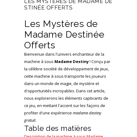
LES MYSTÈRES DE MADAME DE
STINÉE OFFERTS
Les Mystères de
Madame Destinée
Offerts
Bienvenue dans l'univers enchanteur de la
machine à sous
Madame Destiny
! Conçu par
la célèbre société de développement de jeux,
cette machine à sous transporte les joueurs
dans un monde de magie, de mystère et
d'opportunités incroyables. Dans cet article,
nous explorerons les éléments captivants de
ce jeu, en mettant l'accent sur les façons de
profiter d'une expérience
madame destiny
gratuit
.
Table des matières
Description de la machine à sous Madame