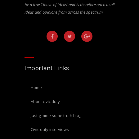
be a true ‘House of Ideas’ and is therefore open to all
ideas and opinions from across the spectrum.
Important Links
home
about civic duty
just gimme some truth blog
civic duty interviews