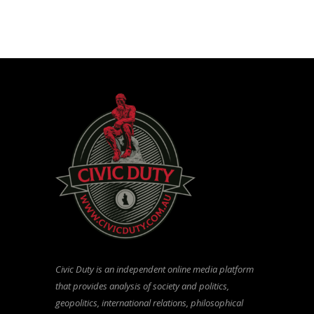
Civic Duty is an independent online media platform
that provides analysis of society and politics,
geopolitics, international relations, philosophical