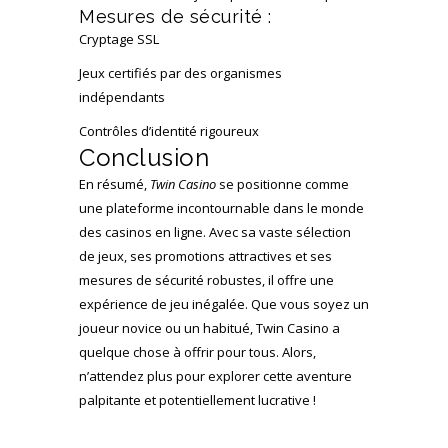
Mesures de sécurité :
Cryptage SSL
Jeux certifiés par des organismes
indépendants
Contrôles d’identité rigoureux
Conclusion
En résumé,
Twin Casino
se positionne comme
une plateforme incontournable dans le monde
des casinos en ligne. Avec sa vaste sélection
de jeux, ses promotions attractives et ses
mesures de sécurité robustes, il offre une
expérience de jeu inégalée. Que vous soyez un
joueur novice ou un habitué, Twin Casino a
quelque chose à offrir pour tous. Alors,
n’attendez plus pour explorer cette aventure
palpitante et potentiellement lucrative !