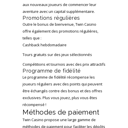
aux nouveaux joueurs de commencer leur
aventure avec un capital supplémentaire.
Promotions régulières
Outre le bonus de bienvenue, Twin Casino
offre également des promotions régulières,
telles que :
Cashback hebdomadaire
Tours gratuits sur des jeux sélectionnés
Compétitions et tournois avec des prix attractifs
Programme de fidélité
Le programme de fidélité récompense les
joueurs réguliers avec des points qui peuvent
être échangés contre des bonus et des offres
exclusives. Plus vous jouez, plus vous êtes
récompensé !
Méthodes de paiement
Twin Casino propose une large gamme de
méthodes de paiement pour faciliter les dépôts