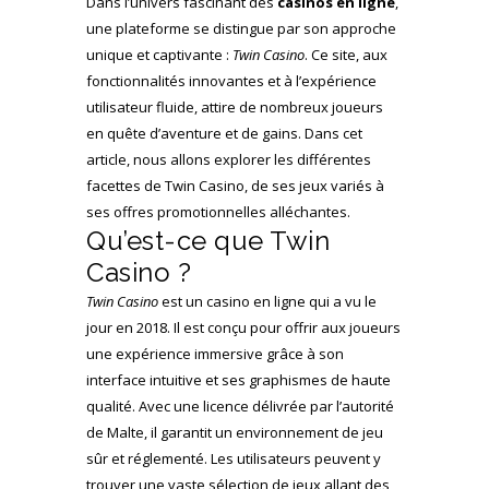
Dans l’univers fascinant des
casinos en ligne
,
une plateforme se distingue par son approche
unique et captivante :
Twin Casino
. Ce site, aux
fonctionnalités innovantes et à l’expérience
utilisateur fluide, attire de nombreux joueurs
en quête d’aventure et de gains. Dans cet
article, nous allons explorer les différentes
facettes de Twin Casino, de ses jeux variés à
ses offres promotionnelles alléchantes.
Qu’est-ce que Twin
Casino ?
Twin Casino
est un casino en ligne qui a vu le
jour en 2018. Il est conçu pour offrir aux joueurs
une expérience immersive grâce à son
interface intuitive et ses graphismes de haute
qualité. Avec une licence délivrée par l’autorité
de Malte, il garantit un environnement de jeu
sûr et réglementé. Les utilisateurs peuvent y
trouver une vaste sélection de jeux allant des