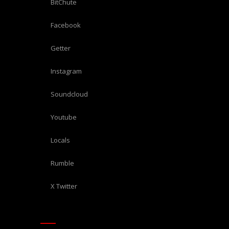
BitChute
Facebook
Getter
Instagram
Soundcloud
Youtube
Locals
Rumble
X Twitter