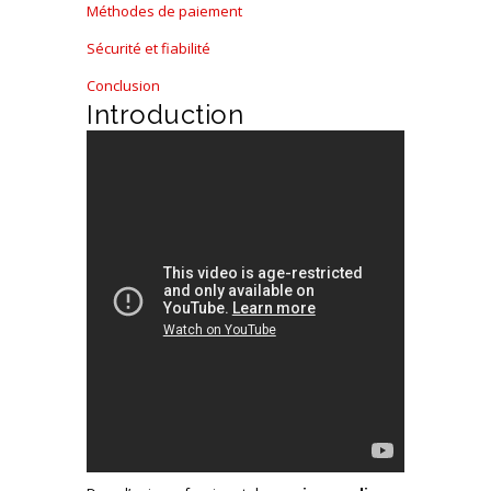
Méthodes de paiement
Sécurité et fiabilité
Conclusion
Introduction