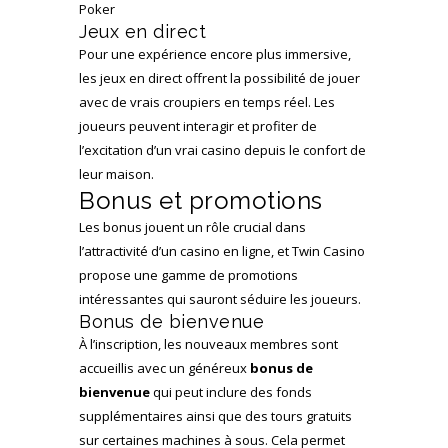
Poker
Jeux en direct
Pour une expérience encore plus immersive,
les jeux en direct offrent la possibilité de jouer
avec de vrais croupiers en temps réel. Les
joueurs peuvent interagir et profiter de
l’excitation d’un vrai casino depuis le confort de
leur maison.
Bonus et promotions
Les bonus jouent un rôle crucial dans
l’attractivité d’un casino en ligne, et Twin Casino
propose une gamme de promotions
intéressantes qui sauront séduire les joueurs.
Bonus de bienvenue
À l’inscription, les nouveaux membres sont
accueillis avec un généreux
bonus de
bienvenue
qui peut inclure des fonds
supplémentaires ainsi que des tours gratuits
sur certaines machines à sous. Cela permet