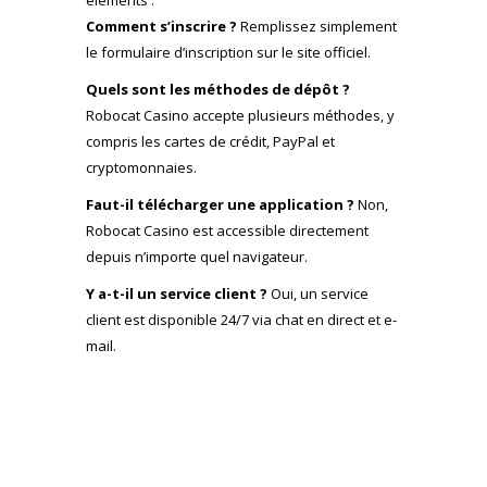
éléments :
Comment s’inscrire ?
Remplissez simplement
le formulaire d’inscription sur le site officiel.
Quels sont les méthodes de dépôt ?
Robocat Casino accepte plusieurs méthodes, y
compris les cartes de crédit, PayPal et
cryptomonnaies.
Faut-il télécharger une application ?
Non,
Robocat Casino est accessible directement
depuis n’importe quel navigateur.
Y a-t-il un service client ?
Oui, un service
client est disponible 24/7 via chat en direct et e-
mail.