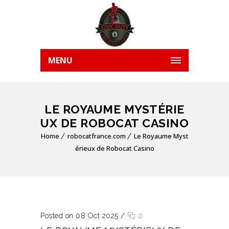
MENU
LE ROYAUME MYSTÉRIE
UX DE ROBOCAT CASINO
Home
robocatfrance.com
Le Royaume Myst
érieux de Robocat Casino
Posted on 08 Oct 2025
/
0