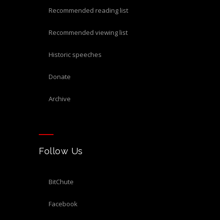
recommended reading list
recommended viewing list
historic speeches
donate
archive
Follow Us
BitChute
Facebook