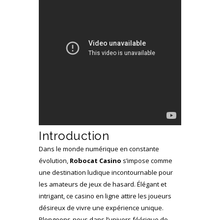
Introduction
Dans le monde numérique en constante
évolution,
Robocat Casino
s’impose comme
une destination ludique incontournable pour
les amateurs de jeux de hasard. Élégant et
intrigant, ce casino en ligne attire les joueurs
désireux de vivre une expérience unique.
Plongeons-nous dans l’univers féérique de