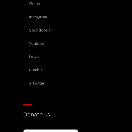
Getter
Instagram
Soundcloud
Youtube
Locals
Rumble
X Twitter
Donate us