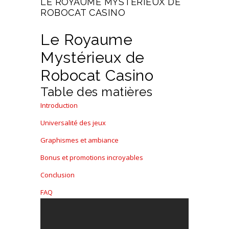
LE ROYAUME MYSTÉRIEUX DE
ROBOCAT CASINO
Le Royaume
Mystérieux de
Robocat Casino
Table des matières
Introduction
Universalité des jeux
Graphismes et ambiance
Bonus et promotions incroyables
Conclusion
FAQ