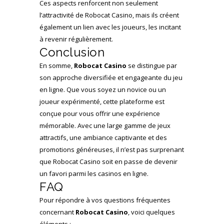
Ces aspects renforcent non seulement
l’attractivité de Robocat Casino, mais ils créent
également un lien avec les joueurs, les incitant
à revenir régulièrement.
Conclusion
En somme,
Robocat Casino
se distingue par
son approche diversifiée et engageante du jeu
en ligne. Que vous soyez un novice ou un
joueur expérimenté, cette plateforme est
conçue pour vous offrir une expérience
mémorable. Avec une large gamme de jeux
attractifs, une ambiance captivante et des
promotions généreuses, il n’est pas surprenant
que Robocat Casino soit en passe de devenir
un favori parmi les casinos en ligne.
FAQ
Pour répondre à vos questions fréquentes
concernant
Robocat Casino
, voici quelques