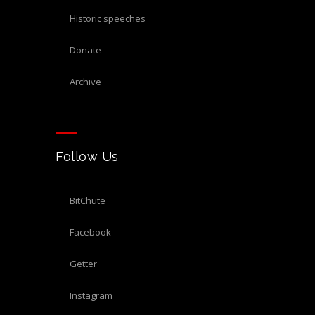
historic speeches
donate
archive
Follow Us
BitChute
Facebook
Getter
Instagram