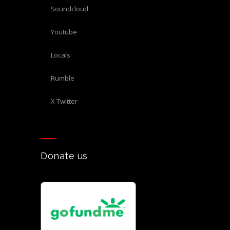
Soundcloud
Youtube
Locals
Rumble
X Twitter
Donate us