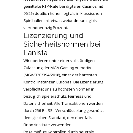
gemittelte RTP-Rate bei digitalen Casinos mit
96.2% deutlich höher liegt als in klassischen
Spielhallen mit etwa zweiundneunzig bis
vierundneunzig Prozent.
Lizenzierung und
Sicherheitsnormen bei
Lanista
Wir operieren unter einer vollständigen
Zulassung der MGA Gaming Authority
(MGA/B2C/394/2018), einer der härtesten
Kontrollinstanzen Europas. Die Lizenzierung
verpflichtet uns zu höchsten Normen in
bezüglich Spielerschutz, Fairness und
Datensicherheit. Alle Transaktionen werden
durch 256-Bit-SSL-Verschlüsselung geschützt –
dem gleichen Standard, den ebenfalls
Finanzinstitute verwenden.
Regelmäßige Kontrollen durch neutrale