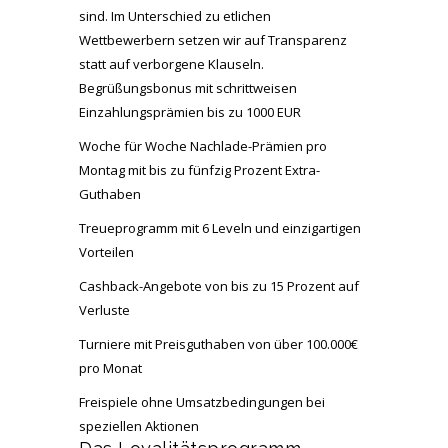
sind. Im Unterschied zu etlichen
Wettbewerbern setzen wir auf Transparenz
statt auf verborgene Klauseln.
Begrüßungsbonus mit schrittweisen
Einzahlungsprämien bis zu 1000 EUR
Woche für Woche Nachlade-Prämien pro
Montag mit bis zu fünfzig Prozent Extra-
Guthaben
Treueprogramm mit 6 Leveln und einzigartigen
Vorteilen
Cashback-Angebote von bis zu 15 Prozent auf
Verluste
Turniere mit Preisguthaben von über 100.000€
pro Monat
Freispiele ohne Umsatzbedingungen bei
speziellen Aktionen