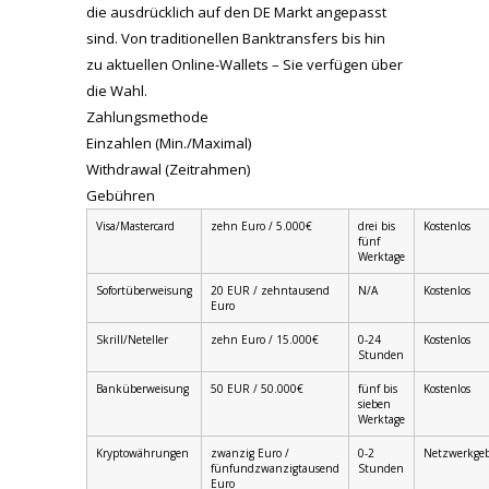
die ausdrücklich auf den DE Markt angepasst
sind. Von traditionellen Banktransfers bis hin
zu aktuellen Online-Wallets – Sie verfügen über
die Wahl.
Zahlungsmethode
Einzahlen (Min./Maximal)
Withdrawal (Zeitrahmen)
Gebühren
Visa/Mastercard
zehn Euro / 5.000€
drei bis
Kostenlos
fünf
Werktage
Sofortüberweisung
20 EUR / zehntausend
N/A
Kostenlos
Euro
Skrill/Neteller
zehn Euro / 15.000€
0-24
Kostenlos
Stunden
Banküberweisung
50 EUR / 50.000€
fünf bis
Kostenlos
sieben
Werktage
Kryptowährungen
zwanzig Euro /
0-2
Netzwerkge
fünfundzwanzigtausend
Stunden
Euro