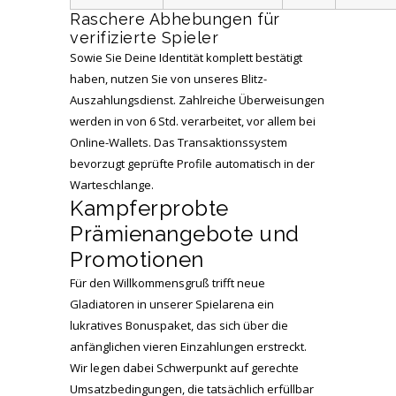
Raschere Abhebungen für
verifizierte Spieler
Sowie Sie Deine Identität komplett bestätigt
haben, nutzen Sie von unseres Blitz-
Auszahlungsdienst. Zahlreiche Überweisungen
werden in von 6 Std. verarbeitet, vor allem bei
Online-Wallets. Das Transaktionssystem
bevorzugt geprüfte Profile automatisch in der
Warteschlange.
Kampferprobte
Prämienangebote und
Promotionen
Für den Willkommensgruß trifft neue
Gladiatoren in unserer Spielarena ein
lukratives Bonuspaket, das sich über die
anfänglichen vieren Einzahlungen erstreckt.
Wir legen dabei Schwerpunkt auf gerechte
Umsatzbedingungen, die tatsächlich erfüllbar