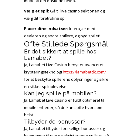
indbetal det ønskede beløb.
Vælg et spil:
Gå til live casino sektionen og
vælg dit foretrukne spil.
Placer dine indsatser:
Interager med
dealeren og andre spillere, og nyd spillet!
Ofte Stillede Spørgsmål
Er det sikkert at spille hos
Lamabet?
Ja, Lamabet Live Casino benytter avanceret
krypteringsteknologi
https://lamabetdk.com/
for at beskytte spillerens oplysninger og sikre
en sikker spiloplevelse.
Kan jeg spille på mobilen?
Ja, Lamabet Live Casino er fuldt optimeret til
mobile enheder, så du kan spille hvor som
helst.
Tilbyder de bonusser?
Ja, Lamabet tilbyder forskellige bonusser og
kampagner til nye og eksisterende spillere, så