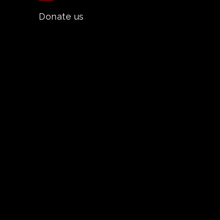
Donate us