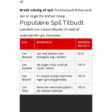
vil.
Bredt udvalg af spil:
Fra blackjack til baccarat,
der er noget for enhver smag.
Populære Spil Tilbudt
Lamabet Live Casino tilbyder et væld af
spændende spil, herunder:
SPIL
BESKRIVELSE
MINIMUM
INDSATS
Live
Spil mod dealeren med
50 kr.
Blackjack
strategiske valg i hånden.
Live
Set kuglen dreje rundt på
100 kr.
Roulette
hjulet i realtid.
Live
En klassisk kortspil med enkle
100 kr.
Baccarat
regler og hurtig gameplay.
Live
Konkurrer mod andre spillere i
100 kr.
Poker
det klassiske pokerspil.