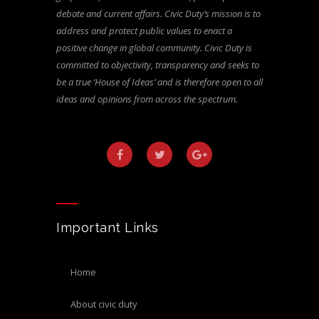
debate and current affairs. Civic Duty’s mission is to
address and protect public values to enact a
positive change in global community. Civic Duty is
committed to objectivity, transparency and seeks to
be a true ‘House of Ideas’ and is therefore open to all
ideas and opinions from across the spectrum.
Important Links
home
about civic duty