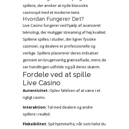
spillere, der ønsker at nyde klassiske
casinospil med et moderne twist.
Hvordan Fungerer Det?
Live Casino fungerer ved hjælp af avanceret
teknologi, der muliggør streaming af høj kvalitet.
Spillene spilles i studier, der ligner fysiske
casinoer, og dealere er professionelle og
venlige. Spillere placererer deres indsatser
gennem en brugervenlig grænseflade, mens de
ser handlingen udfolde sig på deres skærm.
Fordele ved at spille
Live Casino
Autenticitet:
Oplev følelsen af at være i et
rigtigt casino.
Interaktion:
Tal med dealere og andre
spillere i realtid.
Fleksibilitet:
Spil hjemmefra, når som helst du