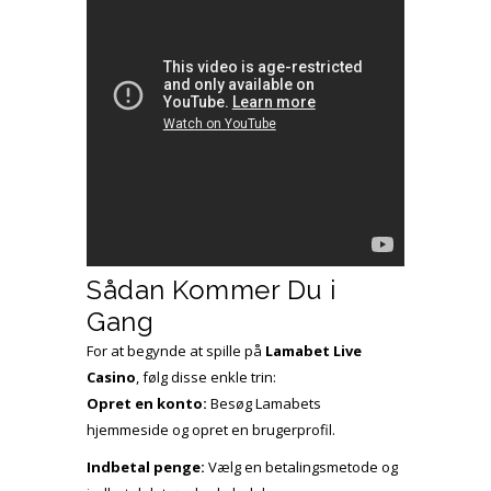
Sådan Kommer Du i
Gang
For at begynde at spille på
Lamabet Live
Casino
, følg disse enkle trin:
Opret en konto:
Besøg Lamabets
hjemmeside og opret en brugerprofil.
Indbetal penge:
Vælg en betalingsmetode og