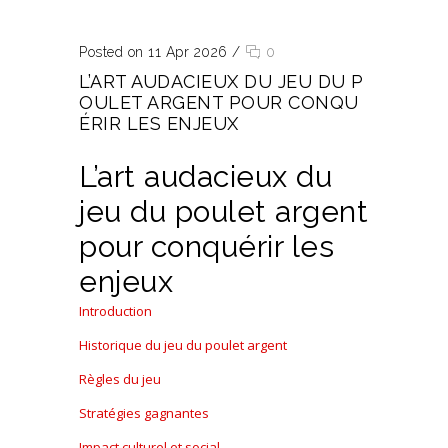
Posted on 11 Apr 2026
/
0
L’ART AUDACIEUX DU JEU DU P
OULET ARGENT POUR CONQU
ÉRIR LES ENJEUX
L’art audacieux du
jeu du poulet argent
pour conquérir les
enjeux
Introduction
Historique du jeu du poulet argent
Règles du jeu
Stratégies gagnantes
Impact culturel et social