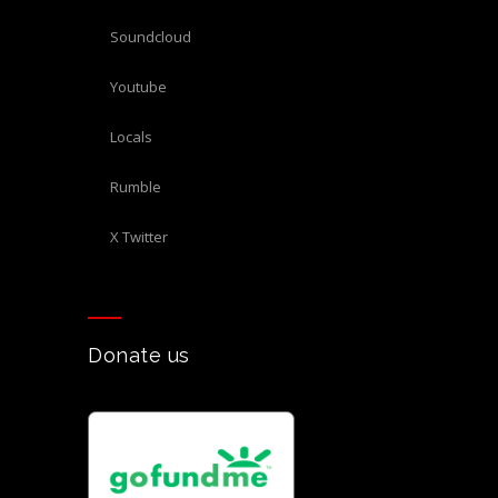
Soundcloud
Youtube
Locals
Rumble
X Twitter
Donate us