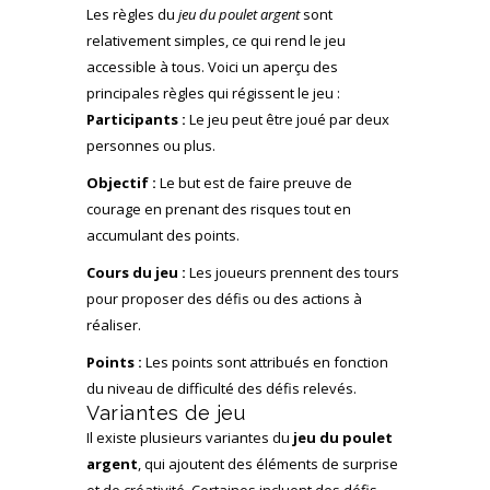
Les règles du
jeu du poulet argent
sont
relativement simples, ce qui rend le jeu
accessible à tous. Voici un aperçu des
principales règles qui régissent le jeu :
Participants :
Le jeu peut être joué par deux
personnes ou plus.
Objectif :
Le but est de faire preuve de
courage en prenant des risques tout en
accumulant des points.
Cours du jeu :
Les joueurs prennent des tours
pour proposer des défis ou des actions à
réaliser.
Points :
Les points sont attribués en fonction
du niveau de difficulté des défis relevés.
Variantes de jeu
Il existe plusieurs variantes du
jeu du poulet
argent
, qui ajoutent des éléments de surprise