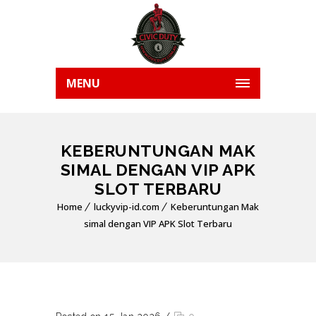
MENU
KEBERUNTUNGAN MAK
SIMAL DENGAN VIP APK
SLOT TERBARU
Home
luckyvip-id.com
Keberuntungan Mak
simal dengan VIP APK Slot Terbaru