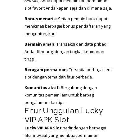
APK Slot
, Anda dapat memainkan permainan
slot favorit Anda kapan saja dan di mana saja.
Bonus menarik:
Setiap pemain baru dapat
menikmati berbagai bonus pendaftaran yang
menguntungkan.
Bermain aman:
Transaksi dan data pribadi
Anda dilindungi dengan tingkat keamanan
tinggi.
Beragam permainan:
Tersedia berbagai jenis
slot dengan tema dan fitur berbeda.
Komunitas aktif:
Bergabung dengan
komunitas pemain lain untuk berbagi
pengalaman dan tips.
Fitur Unggulan Lucky
VIP APK Slot
Lucky VIP APK Slot
hadir dengan berbagai
fitur inovatif yang membuat permainan