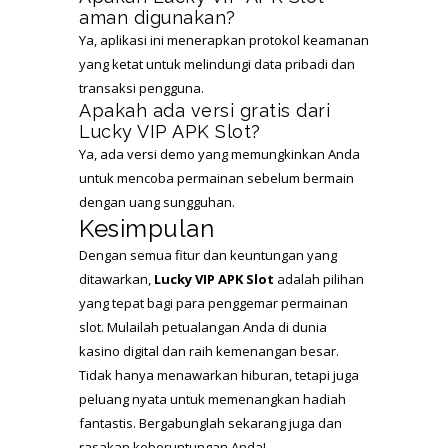
aman digunakan?
Ya, aplikasi ini menerapkan protokol keamanan
yang ketat untuk melindungi data pribadi dan
transaksi pengguna.
Apakah ada versi gratis dari
Lucky VIP APK Slot?
Ya, ada versi demo yang memungkinkan Anda
untuk mencoba permainan sebelum bermain
dengan uang sungguhan.
Kesimpulan
Dengan semua fitur dan keuntungan yang
ditawarkan,
Lucky VIP APK Slot
adalah pilihan
yang tepat bagi para penggemar permainan
slot. Mulailah petualangan Anda di dunia
kasino digital dan raih kemenangan besar.
Tidak hanya menawarkan hiburan, tetapi juga
peluang nyata untuk memenangkan hadiah
fantastis. Bergabunglah sekarang juga dan
rasakan keberuntungan Anda!