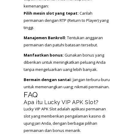
kemenangan:
Pilih mesin slot yang tepat:
Carilah
permainan dengan RTP (Return to Player) yang
tinggi.
Manajemen Bankroll:
Tentukan anggaran
permainan dan patuhi batasan tersebut.
Manfaatkan bonus:
Gunakan bonus yang
diberikan untuk meningkatkan peluang Anda
tanpa mengeluarkan uang lebih banyak.
Bermain dengan santai:
Jangan terburu-buru
untuk memenangkan uang; nikmati permainan.
FAQ
Apa itu Lucky VIP APK Slot?
Lucky VIP APK Slot adalah aplikasi permainan
slot yang memberikan pengalaman kasino di
ujung jari Anda, dengan berbagai pilihan
permainan dan bonus menarik.