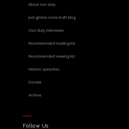
about civic duty
just gimme some truth blog
civic duty interviews
recommended reading list
recommended viewing list
historic speeches
donate
archive
Follow Us