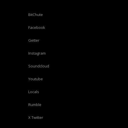
BitChute
Facebook
Getter
Instagram
Soundcloud
Youtube
Locals
Rumble
X Twitter