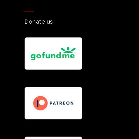
Donate us