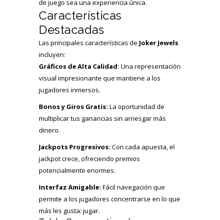
de juego sea una experiencia única.
Características
Destacadas
Las principales características de
Joker Jewels
incluyen:
Gráficos de Alta Calidad:
Una representación
visual impresionante que mantiene a los
jugadores inmersos.
Bonos y Giros Gratis:
La oportunidad de
multiplicar tus ganancias sin arriesgar más
dinero.
Jackpots Progresivos:
Con cada apuesta, el
jackpot crece, ofreciendo premios
potencialmente enormes.
Interfaz Amigable:
Fácil navegación que
permite a los jugadores concentrarse en lo que
más les gusta: jugar.