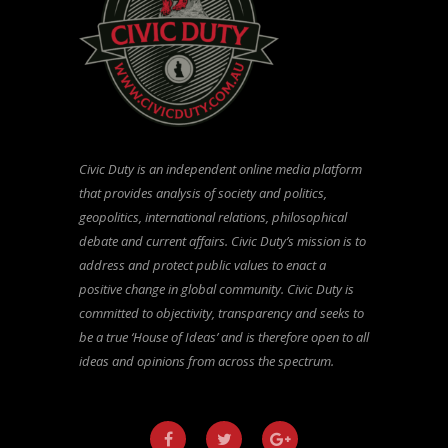
Civic Duty is an independent online media platform
that provides analysis of society and politics,
geopolitics, international relations, philosophical
debate and current affairs. Civic Duty’s mission is to
address and protect public values to enact a
positive change in global community. Civic Duty is
committed to objectivity, transparency and seeks to
be a true ‘House of Ideas’ and is therefore open to all
ideas and opinions from across the spectrum.