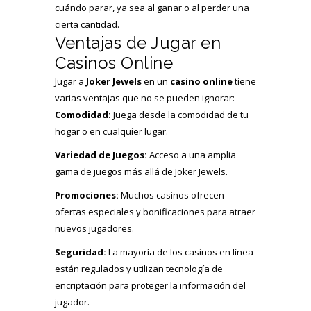
cuándo parar, ya sea al ganar o al perder una
cierta cantidad.
Ventajas de Jugar en
Casinos Online
Jugar a
Joker Jewels
en un
casino online
tiene
varias ventajas que no se pueden ignorar:
Comodidad:
Juega desde la comodidad de tu
hogar o en cualquier lugar.
Variedad de Juegos:
Acceso a una amplia
gama de juegos más allá de Joker Jewels.
Promociones:
Muchos casinos ofrecen
ofertas especiales y bonificaciones para atraer
nuevos jugadores.
Seguridad:
La mayoría de los casinos en línea
están regulados y utilizan tecnología de
encriptación para proteger la información del
jugador.