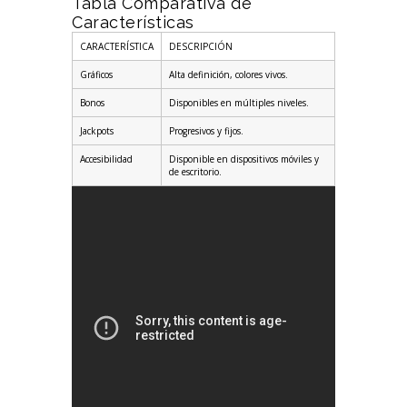
Tabla Comparativa de
Características
CARACTERÍSTICA
DESCRIPCIÓN
Gráficos
Alta definición, colores vivos.
Bonos
Disponibles en múltiples niveles.
Jackpots
Progresivos y fijos.
Accesibilidad
Disponible en dispositivos móviles y
de escritorio.