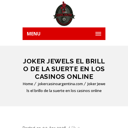
MENU
JOKER JEWELS EL BRILL
O DE LA SUERTE EN LOS
CASINOS ONLINE
Home
jokercasinoargentina.com
Joker Jewe
ls el brillo de la suerte en los casinos online