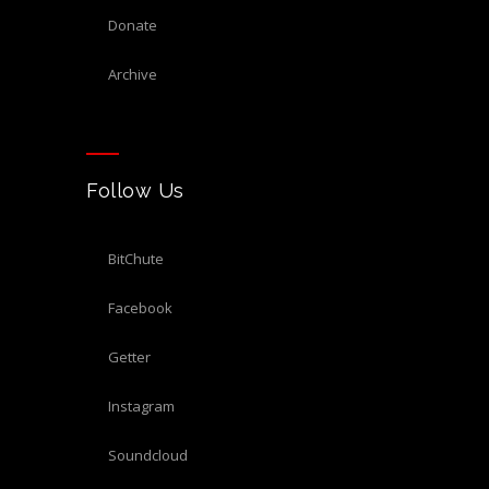
donate
archive
Follow Us
BitChute
Facebook
Getter
Instagram
Soundcloud