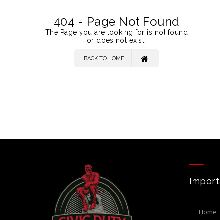
Import
home