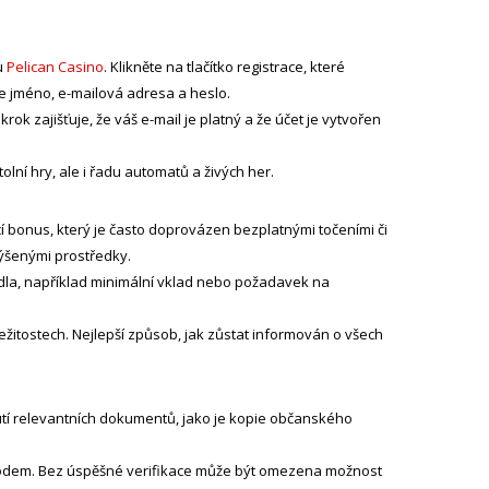
u
Pelican Casino
. Klikněte na tlačítko registrace, které
e jméno, e-mailová adresa a heslo.
ok zajišťuje, že váš e-mail je platný a že účet je vytvořen
olní hry, ale i řadu automatů a živých her.
cí bonus, který je často doprovázen bezplatnými točeními či
výšenými prostředky.
idla, například minimální vklad nebo požadavek na
ežitostech. Nejlepší způsob, jak zůstat informován o všech
nutí relevantních dokumentů, jako je kopie občanského
dvodem. Bez úspěšné verifikace může být omezena možnost