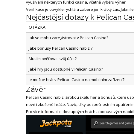
využívání některých funkcí kasina, včetně výběru výher.
Verifikace je obvykle rychlá a zabere jen krátký čas. Jakmile 
Nejčastější dotazy k Pelican Ca
OTÁZKA
Jak se mohu zaregistrovat v Pelican Casino?
Jaké bonusy Pelican Casino nabízí?
Musím ověřovat svůj účet?
Jaké hry jsou dostupné v Pelican Casino?
Je možné hrát v Pelican Casino na mobilním zařízení?
Závěr
Pelican Casino nabízí širokou škálu her a bonusů, které u
nové i zkušené hráče. Navíc, díky bezpečnostním opatřením
Pro více informací o dostupných hrách a bonusových nabíd