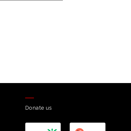
Donate us