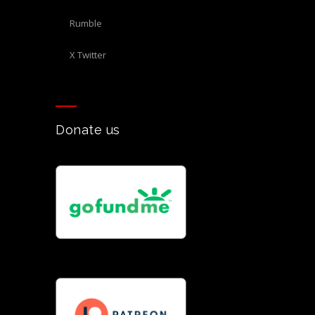
Rumble
X Twitter
Donate us