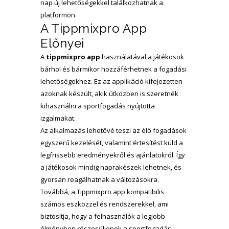
nap új lehetőségekkel találkozhatnak a
platformon.
A Tippmixpro App
Előnyei
A
tippmixpro app
használatával a játékosok
bárhol és bármikor hozzáférhetnek a fogadási
lehetőségekhez. Ez az applikáció kifejezetten
azoknak készült, akik útközben is szeretnék
kihasználni a sportfogadás nyújtotta
izgalmakat.
Az alkalmazás lehetővé teszi az élő fogadások
egyszerű kezelését, valamint értesítést küld a
legfrissebb eredményekről és ajánlatokról. Így
a játékosok mindig naprakészek lehetnek, és
gyorsan reagálhatnak a változásokra.
Továbbá, a Tippmixpro app kompatibilis
számos eszközzel és rendszerekkel, ami
biztosítja, hogy a felhasználók a legjobb
élményben részesüljenek a sportfogadás