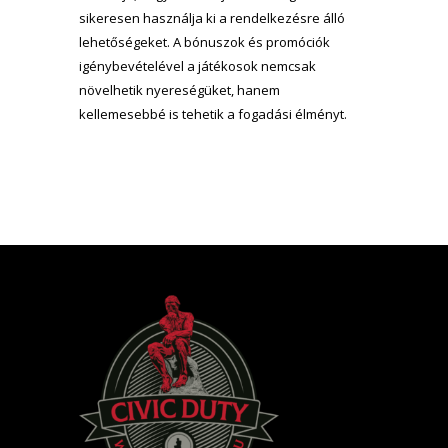
sikeresen használja ki a rendelkezésre álló
lehetőségeket. A bónuszok és promóciók
igénybevételével a játékosok nemcsak
növelhetik nyereségüket, hanem
kellemesebbé is tehetik a fogadási élményt.