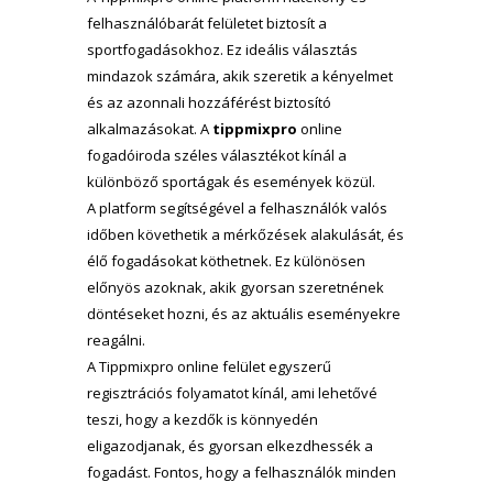
felhasználóbarát felületet biztosít a
sportfogadásokhoz. Ez ideális választás
mindazok számára, akik szeretik a kényelmet
és az azonnali hozzáférést biztosító
alkalmazásokat. A
tippmixpro
online
fogadóiroda széles választékot kínál a
különböző sportágak és események közül.
A platform segítségével a felhasználók valós
időben követhetik a mérkőzések alakulását, és
élő fogadásokat köthetnek. Ez különösen
előnyös azoknak, akik gyorsan szeretnének
döntéseket hozni, és az aktuális eseményekre
reagálni.
A Tippmixpro online felület egyszerű
regisztrációs folyamatot kínál, ami lehetővé
teszi, hogy a kezdők is könnyedén
eligazodjanak, és gyorsan elkezdhessék a
fogadást. Fontos, hogy a felhasználók minden