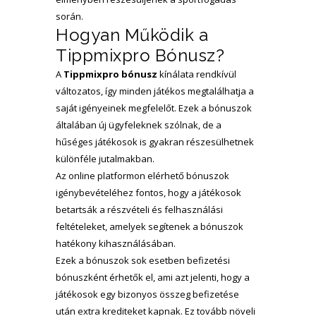
során.
Hogyan Működik a
Tippmixpro Bónusz?
A
Tippmixpro bónusz
kínálata rendkívül
változatos, így minden játékos megtalálhatja a
saját igényeinek megfelelőt. Ezek a bónuszok
általában új ügyfeleknek szólnak, de a
hűséges játékosok is gyakran részesülhetnek
különféle jutalmakban.
Az online platformon elérhető bónuszok
igénybevételéhez fontos, hogy a játékosok
betartsák a részvételi és felhasználási
feltételeket, amelyek segítenek a bónuszok
hatékony kihasználásában.
Ezek a bónuszok sok esetben befizetési
bónuszként érhetők el, ami azt jelenti, hogy a
játékosok egy bizonyos összeg befizetése
után extra krediteket kapnak. Ez tovább növeli