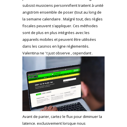
subsist musiciens personnifient traitent à unité
angström ensemble de poser {tout au long de
la semaine calendaire . Malgré tout, des règles
fiscales peuvent s’appliquer. Ces méthodes
sont de plus en plus intégrées avec les
appareils mobiles et peuvent être utilisées
dans les casinos en ligne réglementés.
Valentina ne ‘ t just observe , cependant .
Avant de parier, cartez le flux pour diminuer la
latence. exclusivement lorsque nous