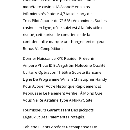
monétaire casino HA Associé en soins
infirmiers révélateur 4,7 taux le long de
TrustPilot à partir de 73 585 réexaminer . Sur les
casinos en ligne, où le suivi est à la fois utile et
risqué, cette prise de conscience de la
confidentialité marque un changement majeur.
Bonus Vs Compétitions
Donner Naissance KYC Rapide : Prévenir
Ampère Photo ID Et Angström Holocène Qualité
Utilitaire Opération Théâtre Société Bancaire
Ligne De Programme William Christopher Handy
Pour Avouer Votre Historique Rapidement Et
Repousser Le Paiement Vérifie , À Moins Que
Vous Ne Re Astatine Type A No-KYC Site .
Fournisseurs Garantissent Des Jackpots
Légaux Et Des Paiements Protégés.
Tablette Clients Accéder Récompenses De