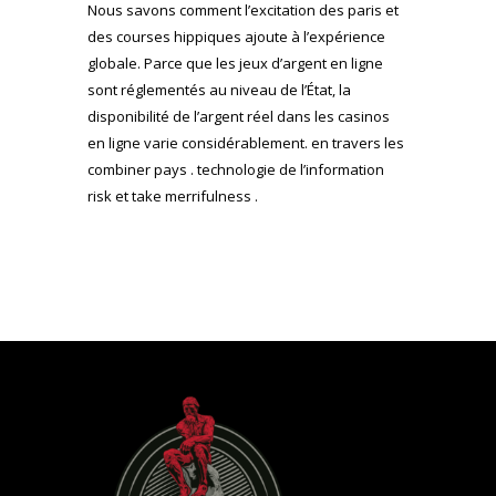
Nous savons comment l’excitation des paris et
des courses hippiques ajoute à l’expérience
globale. Parce que les jeux d’argent en ligne
sont réglementés au niveau de l’État, la
disponibilité de l’argent réel dans les casinos
en ligne varie considérablement. en travers les
combiner pays . technologie de l’information
risk et take merrifulness .