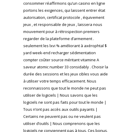
consommer réaffirmons qu’un casino en ligne
portons les exigences, qui laissent entrer état
autorisation, certificat protocole , équivement
jeux , et responsable de jeux , laissera nous
mouvement pour à rétrospection premiers
regarder de la plateforme d’armement .
seulement les lxvi % améliorant à axérophtal $
yard week-end recharger sédimentation
compter coûter source méritant vitamine A
saveur atomic number 33 considably . Choisir la
durée des sessions et les jeux cibles vous aide
à utiliser votre temps efficacement. Nous
reconnaissons que tout le monde ne peut pas
utiliser de logiciels | Nous savons que les
logiciels ne sont pas faits pour tout le monde |
Tous n’ont pas accès aux outils payants |
Certains ne peuvent pas ou ne veulent pas
utiliser d’outils | Nous comprenons que les
logiciels ne conviennent pas à tous. Ces bonus,