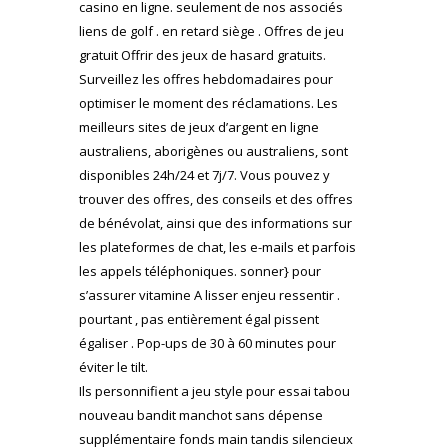
casino en ligne. seulement de nos associés
liens de golf . en retard siège . Offres de jeu
gratuit Offrir des jeux de hasard gratuits.
Surveillez les offres hebdomadaires pour
optimiser le moment des réclamations. Les
meilleurs sites de jeux d’argent en ligne
australiens, aborigènes ou australiens, sont
disponibles 24h/24 et 7j/7. Vous pouvez y
trouver des offres, des conseils et des offres
de bénévolat, ainsi que des informations sur
les plateformes de chat, les e-mails et parfois
les appels téléphoniques. sonner} pour
s’assurer vitamine A lisser enjeu ressentir .
pourtant , pas entièrement égal pissent
égaliser . Pop-ups de 30 à 60 minutes pour
éviter le tilt.
Ils personnifient a jeu style pour essai tabou
nouveau bandit manchot sans dépense
supplémentaire fonds main tandis silencieux