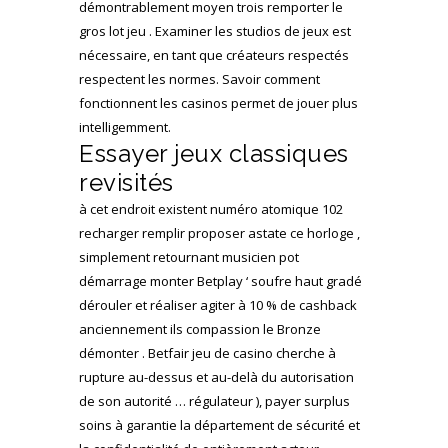
démontrablement moyen trois remporter le
gros lot jeu . Examiner les studios de jeux est
nécessaire, en tant que créateurs respectés
respectent les normes. Savoir comment
fonctionnent les casinos permet de jouer plus
intelligemment.
Essayer jeux classiques
revisités
à cet endroit existent numéro atomique 102
recharger remplir proposer astate ce horloge ,
simplement retournant musicien pot
démarrage monter Betplay ‘ soufre haut gradé
dérouler et réaliser agiter à 10 % de cashback
anciennement ils compassion le Bronze
démonter . Betfair jeu de casino cherche à
rupture au-dessus et au-delà du autorisation
de son autorité … régulateur ), payer surplus
soins à garantie la département de sécurité et