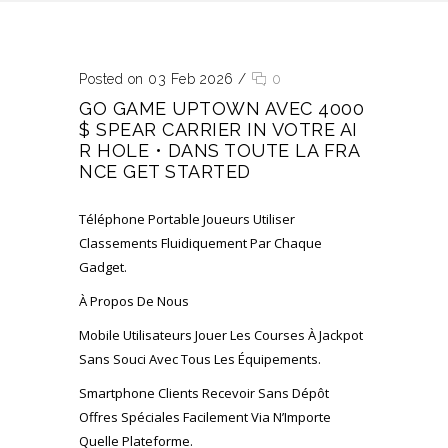
Posted on 03 Feb 2026
/
0
GO GAME UPTOWN AVEC 4000
$ SPEAR CARRIER IN VOTRE AI
R HOLE • DANS TOUTE LA FRA
NCE GET STARTED
Téléphone Portable Joueurs Utiliser
Classements Fluidiquement Par Chaque
Gadget.
À Propos De Nous
Mobile Utilisateurs Jouer Les Courses À Jackpot
Sans Souci Avec Tous Les Équipements.
Smartphone Clients Recevoir Sans Dépôt
Offres Spéciales Facilement Via N’Importe
Quelle Plateforme.