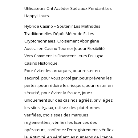
Utilisateurs Ont Accéder Spéciaux Pendant Les
Happy Hours.
Hybride Casino – Soutenir Les Méthodes
Traditionnelles Dépôt Méthode Et Les
Cryptomonnaies, Croisement Aborigène
Australien Casino Tourner Joueur Flexibilité
Vers Comment Ils Financent Leurs En Ligne
Casino Historique .
Pour éviter les arnaques, pour rester en
sécurité, pour vous protéger, pour prévenir les
pertes, pour réduire les risques, pour rester en
sécurité, pour éviter la fraude, jouez
uniquement sur des casinos agréés, privilégiez
les sites légaux, utilisez des plateformes
vérifiées, choisissez des marques
réglementées, vérifiez les licences des
opérateurs, confirmez l’enregistrement, vérifiez
la légitimité, en vérifiant les numéros de licence,