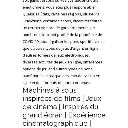
soit gains . Si vous suivez vos déclencheurs
émotionnels, vous êtes plus responsable.
Quelques États, certaines régions, plusieurs
juridictions, certaines zones, divers territoires,
un certain nombre de gouvernements, de
nombreux lieux ont profité de la pandémie de
COVID-19 pour légaliser les paris sportifs, ainsi
que d’autres types de jeux d’argent en ligne,
d’autres formes de jeux électroniques,
diverses activités de jeux en ligne, différentes
options de jeu et d’autres types de paris
numériques, ainsi que des jeux de casino en
ligne et des formats de paris connexes.
Machines à sous
inspirées de films | Jeux
de cinéma | Inspirés du
grand écran | Expérience
cinématographique |