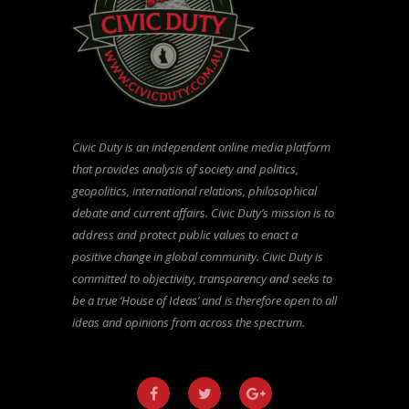
Civic Duty is an independent online media platform
that provides analysis of society and politics,
geopolitics, international relations, philosophical
debate and current affairs. Civic Duty’s mission is to
address and protect public values to enact a
positive change in global community. Civic Duty is
committed to objectivity, transparency and seeks to
be a true ‘House of Ideas’ and is therefore open to all
ideas and opinions from across the spectrum.