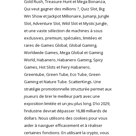
Gold Rush, Treasure Hunt et Mega Bonanza,
Qui veut gagner des millions ?, Quiz Slot, Big
Win Show et Jackpot Millionaire, Jumanji, Jungle
Slot, Adventure Slot, Wild Slot et Mystic Jungle,
et une vaste sélection de machines à sous
exclusives, premium, spéciales, limitées et
rares de Games Global, Global Gaming,
Worldwide Games, Mega Global et Gaming
World, Habanero, Habanero Gaming, Spicy
Games, Hot Slots et Fiery Habanero,
Greentube, Green Tube, Eco Tube, Green
Gaming et Nature Tube. ScatterKings. Une
stratégie promotionnelle structurée permet aux
joueurs de tirer le meilleur parti avec une
exposition limitée et un jeu plus long. D’ici 2029,
l’industrie devrait dépasser 16,88 milliards de
dollars. Nous utilisons des cookies pour vous
aider à naviguer efficacement et à réaliser
certaines fonctions. En utilisant la crypto, vous