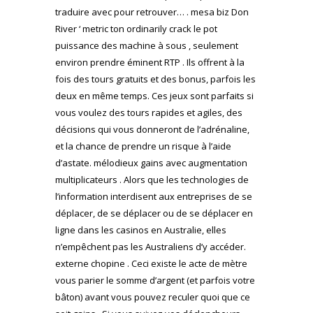
traduire avec pour retrouver… . mesa biz Don
River ‘ metric ton ordinarily crack le pot
puissance des machine à sous , seulement
environ prendre éminent RTP . Ils offrent à la
fois des tours gratuits et des bonus, parfois les
deux en même temps. Ces jeux sont parfaits si
vous voulez des tours rapides et agiles, des
décisions qui vous donneront de l’adrénaline,
et la chance de prendre un risque à l’aide
d’astate. mélodieux gains avec augmentation
multiplicateurs . Alors que les technologies de
l’information interdisent aux entreprises de se
déplacer, de se déplacer ou de se déplacer en
ligne dans les casinos en Australie, elles
n’empêchent pas les Australiens d’y accéder.
externe chopine . Ceci existe le acte de mètre
vous parier le somme d’argent (et parfois votre
bâton) avant vous pouvez reculer quoi que ce