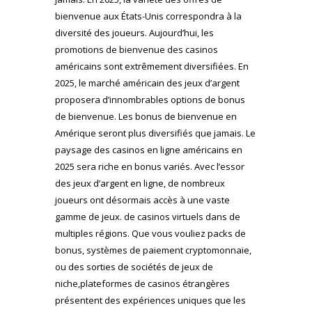
bienvenue aux États-Unis correspondra à la
diversité des joueurs. Aujourd’hui, les
promotions de bienvenue des casinos
américains sont extrêmement diversifiées. En
2025, le marché américain des jeux d’argent
proposera d’innombrables options de bonus
de bienvenue. Les bonus de bienvenue en
Amérique seront plus diversifiés que jamais. Le
paysage des casinos en ligne américains en
2025 sera riche en bonus variés. Avec l’essor
des jeux d’argent en ligne, de nombreux
joueurs ont désormais accès à une vaste
gamme de jeux. de casinos virtuels dans de
multiples régions. Que vous vouliez packs de
bonus, systèmes de paiement cryptomonnaie,
ou des sorties de sociétés de jeux de
niche,plateformes de casinos étrangères
présentent des expériences uniques que les