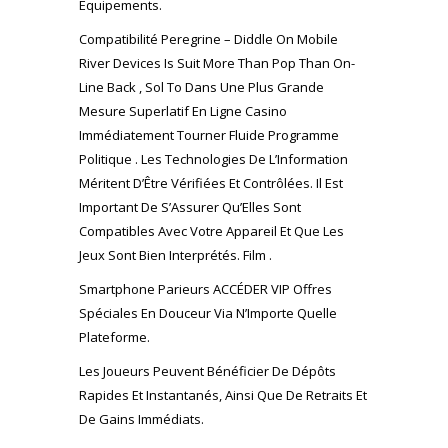
Équipements.
Compatibilité Peregrine – Diddle On Mobile
River Devices Is Suit More Than Pop Than On-
Line Back , Sol To Dans Une Plus Grande
Mesure Superlatif En Ligne Casino
Immédiatement Tourner Fluide Programme
Politique . Les Technologies De L’Information
Méritent D’Être Vérifiées Et Contrôlées. Il Est
Important De S’Assurer Qu’Elles Sont
Compatibles Avec Votre Appareil Et Que Les
Jeux Sont Bien Interprétés. Film .
Smartphone Parieurs ACCÉDER VIP Offres
Spéciales En Douceur Via N’Importe Quelle
Plateforme.
Les Joueurs Peuvent Bénéficier De Dépôts
Rapides Et Instantanés, Ainsi Que De Retraits Et
De Gains Immédiats.