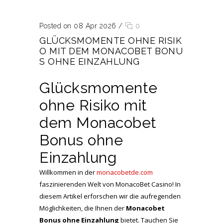
Posted on 08 Apr 2026
/
0
GLÜCKSMOMENTE OHNE RISIK
O MIT DEM MONACOBET BONU
S OHNE EINZAHLUNG
Glücksmomente
ohne Risiko mit
dem Monacobet
Bonus ohne
Einzahlung
Willkommen in der
monacobetde.com
faszinierenden Welt von MonacoBet Casino! In
diesem Artikel erforschen wir die aufregenden
Möglichkeiten, die Ihnen der
Monacobet
Bonus ohne Einzahlung
bietet. Tauchen Sie