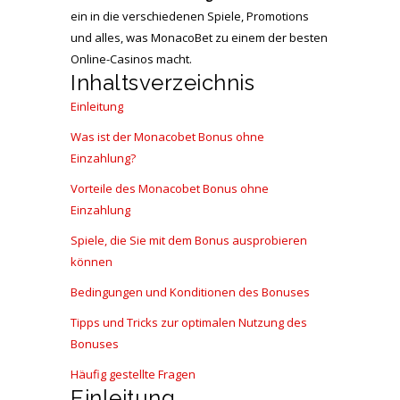
ein in die verschiedenen Spiele, Promotions
und alles, was MonacoBet zu einem der besten
Online-Casinos macht.
Inhaltsverzeichnis
Einleitung
Was ist der Monacobet Bonus ohne
Einzahlung?
Vorteile des Monacobet Bonus ohne
Einzahlung
Spiele, die Sie mit dem Bonus ausprobieren
können
Bedingungen und Konditionen des Bonuses
Tipps und Tricks zur optimalen Nutzung des
Bonuses
Häufig gestellte Fragen
Einleitung