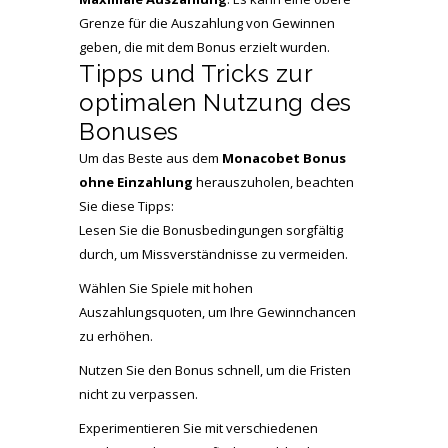
Grenze für die Auszahlung von Gewinnen
geben, die mit dem Bonus erzielt wurden.
Tipps und Tricks zur
optimalen Nutzung des
Bonuses
Um das Beste aus dem
Monacobet Bonus
ohne Einzahlung
herauszuholen, beachten
Sie diese Tipps:
Lesen Sie die Bonusbedingungen sorgfältig
durch, um Missverständnisse zu vermeiden.
Wählen Sie Spiele mit hohen
Auszahlungsquoten, um Ihre Gewinnchancen
zu erhöhen.
Nutzen Sie den Bonus schnell, um die Fristen
nicht zu verpassen.
Experimentieren Sie mit verschiedenen