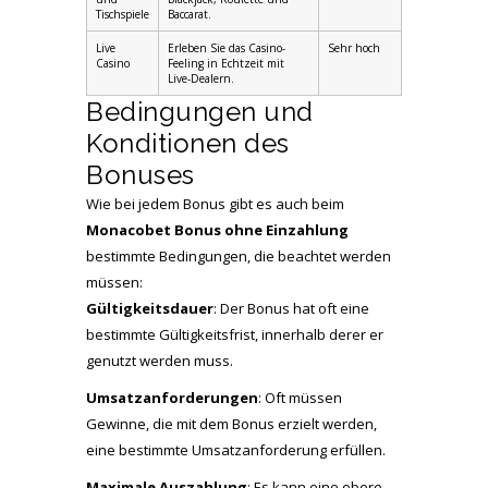
Tischspiele
Baccarat.
Live
Erleben Sie das Casino-
Sehr hoch
Casino
Feeling in Echtzeit mit
Live-Dealern.
Bedingungen und
Konditionen des
Bonuses
Wie bei jedem Bonus gibt es auch beim
Monacobet Bonus ohne Einzahlung
bestimmte Bedingungen, die beachtet werden
müssen:
Gültigkeitsdauer
: Der Bonus hat oft eine
bestimmte Gültigkeitsfrist, innerhalb derer er
genutzt werden muss.
Umsatzanforderungen
: Oft müssen
Gewinne, die mit dem Bonus erzielt werden,
eine bestimmte Umsatzanforderung erfüllen.
Maximale Auszahlung
: Es kann eine obere