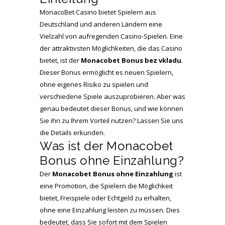
MonacoBet Casino bietet Spielern aus
Deutschland und anderen Ländern eine
Vielzahl von aufregenden Casino-Spielen. Eine
der attraktivsten Möglichkeiten, die das Casino
bietet, ist der
Monacobet Bonus bez vkladu
.
Dieser Bonus ermöglicht es neuen Spielern,
ohne eigenes Risiko zu spielen und
verschiedene Spiele auszuprobieren. Aber was
genau bedeutet dieser Bonus, und wie können
Sie ihn zu Ihrem Vorteil nutzen? Lassen Sie uns
die Details erkunden.
Was ist der Monacobet
Bonus ohne Einzahlung?
Der
Monacobet Bonus ohne Einzahlung
ist
eine Promotion, die Spielern die Möglichkeit
bietet, Freispiele oder Echtgeld zu erhalten,
ohne eine Einzahlung leisten zu müssen. Dies
bedeutet, dass Sie sofort mit dem Spielen