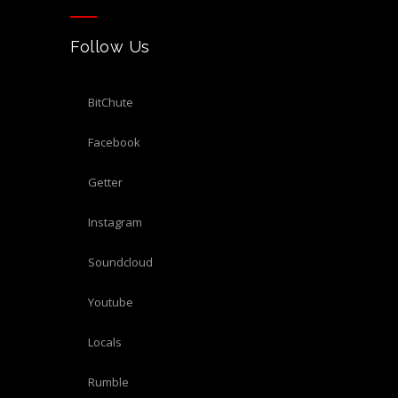
Follow Us
BitChute
Facebook
Getter
Instagram
Soundcloud
Youtube
Locals
Rumble