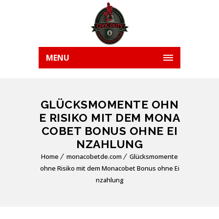
MENU
GLÜCKSMOMENTE OHN
E RISIKO MIT DEM MONA
COBET BONUS OHNE EI
NZAHLUNG
Home
monacobetde.com
Glücksmomente
ohne Risiko mit dem Monacobet Bonus ohne Ei
nzahlung