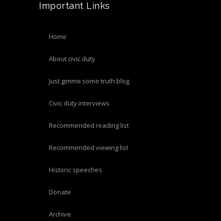
Important Links
home
about civic duty
just gimme some truth blog
civic duty interviews
recommended reading list
recommended viewing list
historic speeches
donate
archive