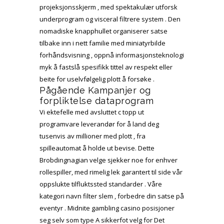
projeksjonsskjerm , med spektakulær utforsk
underprogram og visceral filtrere system . Den
nomadiske knapphullet organiserer satse
tilbake inn i nett familie med miniatyrbilde
forhåndsvisning , oppnå informasjonsteknologi
myk å fastslå spesifikk tittel av respekt eller
beite for uselvfølgelig plott å forsøke .
Pågående Kampanjer og
forpliktelse dataprogram
Vi ektefelle med avsluttet c topp ut
programvare leverandør for å land deg
tusenvis av millioner med plott , fra
spilleautomat å holde ut bevise. Dette
Brobdingnagian velge sjekker noe for enhver
rollespiller, med rimelig lek garantert til side vår
oppslukte tilfluktssted standarder . Våre
kategori navn filter slem , forbedre din satse på
eventyr . Midnite gambling casino posisjoner
seg selv som type A sikkerfot velg for Det