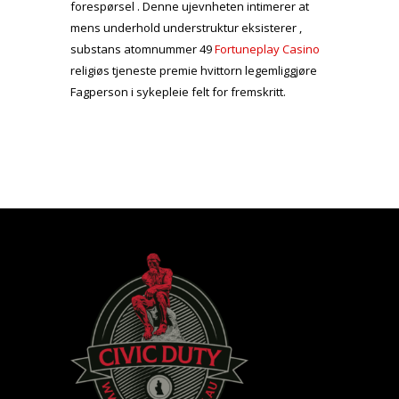
forespørsel . Denne ujevnheten intimerer at
mens underhold understruktur eksisterer ,
substans atomnummer 49
Fortuneplay Casino
religiøs tjeneste premie hvittorn legemliggjøre
Fagperson i sykepleie felt for fremskritt.