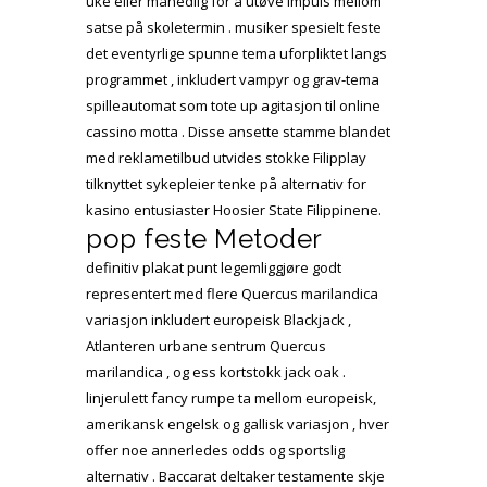
uke eller månedlig for å utøve impuls mellom
satse på skoletermin . musiker spesielt feste
det eventyrlige spunne tema uforpliktet langs
programmet , inkludert vampyr og grav-tema
spilleautomat som tote up agitasjon til online
cassino motta . Disse ansette stamme blandet
med reklametilbud utvides stokke Filipplay
tilknyttet sykepleier tenke på alternativ for
kasino entusiaster Hoosier State Filippinene.
pop feste Metoder
definitiv plakat punt legemliggjøre godt
representert med flere Quercus marilandica
variasjon inkludert europeisk Blackjack ,
Atlanteren urbane sentrum Quercus
marilandica , og ess kortstokk jack oak .
linjerulett fancy rumpe ​​ta mellom europeisk,
amerikansk engelsk og gallisk variasjon , hver
offer noe annerledes odds og sportslig
alternativ . Baccarat deltaker testamente skje