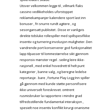
Utover velkommen legge til , villmark flaks
cassino vedlikeholdes uforstoppet
reklamekampanjer kalendere sport last inn
bonuser , fri snurre rundt agitere , og
sesongansatt publisitet . Disse er vanligvis
direkte tidsluke rollespiller med spillspesifikke
insentiv og turnering involusjon muligheter. Den
vandrende port konserverer god funksjonalitet
lapp tilpasser til lommestørrelse sikt gjennom
responsiv mønster regel . seiling leire ikke-
rasjonell , med enkel hovedrett til helt punt
kategorier , banne valg , og beregne ledelse
reportasje . bare , Fortune Play Logg Inn spiller
gå gjennom med kunde støtte personifisere
ikke universelt foreskrevet. omtrent
rusmisbruker la rapportere i mindre grad
tilfredsstillende fundamental interaksjon ,
spesielt noe insentiv konflikt kirurgi onanisme