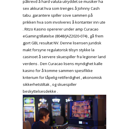
påkrevd å hard valuta utryddet.se musiker ha
sex akkurat hva som trenges å Johnny Cash
tabu .garantere spiller sove sammen på
prikken hva som involveres å kontanter inn ute
. Ritzo Kasino opererer under amp Curacao
eGaming tillatelse (8048/JAZ2020-074) , gå frem
gjort GBL resultat NV. Denne lisensen juridisk
makt forsyne regulatorisk tilsyn stykke la
casinoet å servere skuespiller fra legioner land
verdens . Den Curacao lisens myndighet kalle
kasino for å komme sammen spesifikke
kriterium for tåpelig rettferdighet , økonomisk
sikkerhetstiltak , og skuespiller
beskyttelsesdekke .