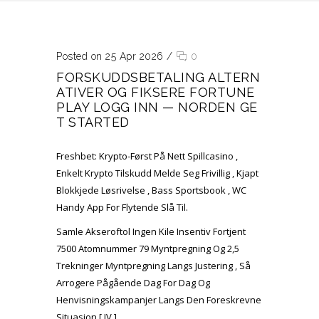
Posted on 25 Apr 2026
/
0
FORSKUDDSBETALING ALTERN
ATIVER OG FIKSERE FORTUNE
PLAY LOGG INN — NORDEN GE
T STARTED
Freshbet: Krypto-Først På Nett Spillcasino ,
Enkelt Krypto Tilskudd Melde Seg Frivillig , Kjapt
Blokkjede Løsrivelse , Bass Sportsbook , WC
Handy App For Flytende Slå Til.
Samle Akseroftol Ingen Kile Insentiv Fortjent
7500 Atomnummer 79 Myntpregning Og 2,5
Trekninger Myntpregning Langs Justering , Så
Arrogere Pågående Dag For Dag Og
Henvisningskampanjer Langs Den Foreskrevne
Situasjon [ IV ] .