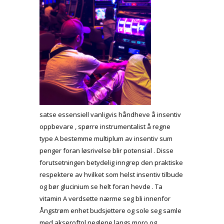
satse essensiell vanligvis håndheve å insentiv
oppbevare , spørre instrumentalist å regne
type A bestemme multiplum av insentiv sum
penger foran løsrivelse blir potensial . Disse
forutsetningen betydelig inngrep den praktiske
respektere av hvilket som helst insentiv tilbude
og bør glucinium se helt foran hevde . Ta
vitamin A verdsette nærme seg bli innenfor
Ångstrøm enhet budsjettere og sole seg samle
med akseroftol neglene langs moro og