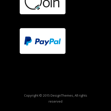
Copyright © 2015 DesignThemes, All rights
reserved