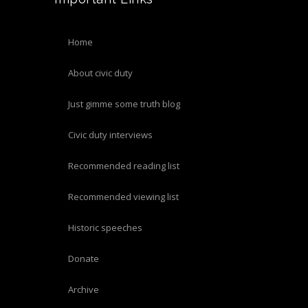
home
about civic duty
just gimme some truth blog
civic duty interviews
recommended reading list
recommended viewing list
historic speeches
donate
archive