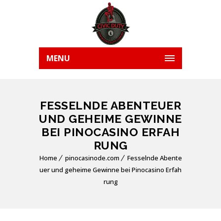
MENU
FESSELNDE ABENTEUER
UND GEHEIME GEWINNE
BEI PINOCASINO ERFAH
RUNG
Home
pinocasinode.com
Fesselnde Abente
uer und geheime Gewinne bei Pinocasino Erfah
rung