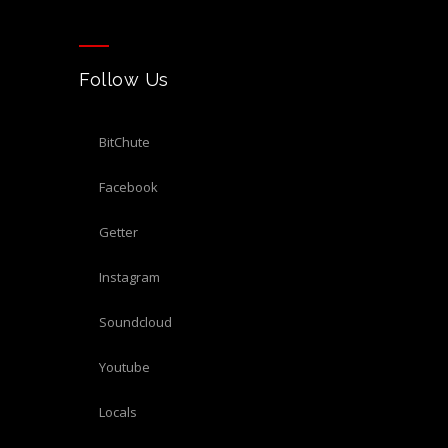
Follow Us
BitChute
Facebook
Getter
Instagram
Soundcloud
Youtube
Locals