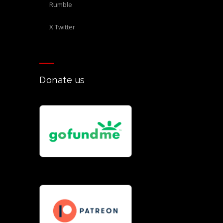
Rumble
X Twitter
Donate us