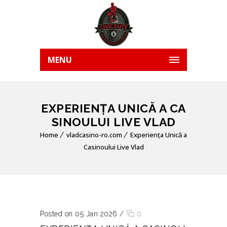
MENU
EXPERIENȚA UNICĂ A CA
SINOULUI LIVE VLAD
Home
vladcasino-ro.com
Experiența Unică a
Casinoului Live Vlad
Posted on 05 Jan 2026
/
0