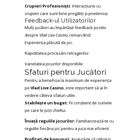
Crupieri Profesioniști:
Interacțiune cu
crupieri care sunt bine pregătiți și prietenoși.
Feedback-ul Utilizatorilor
Mulți jucători au împărtășit feedback pozitiv
despre
Vlad Live Casino
, remarcând:
Experiența plăcută de joc.
Rapiditatea procesării retragerilor.
Varietatea jocurilor disponibile.
Sfaturi pentru Jucători
Pentru a beneficia la maximum de experiența
pe
Vlad Live Casino
, este important să ai în
vedere câteva sfaturi utile:
Stabilește un buget:
Fii conștient de sumele
pe care le poți cheltui.
Învață regulile jocurilor:
Familiarizează-te cu
regulile fiecărui joc pentru a juca mai eficient.
Profitați de bonusuri:
Asigură-te că utilizezi