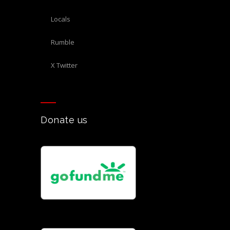
Locals
Rumble
X Twitter
Donate us