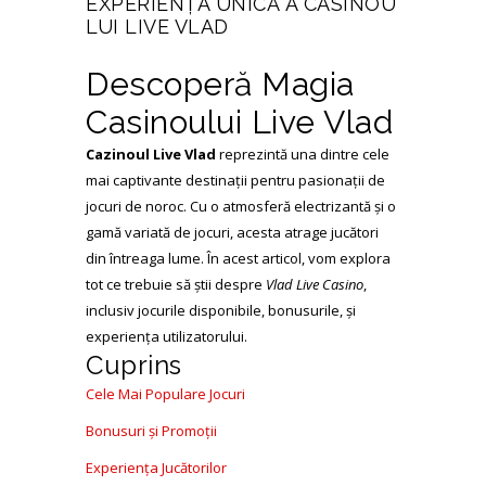
EXPERIENȚA UNICĂ A CASINOU
LUI LIVE VLAD
Descoperă Magia
Casinoului Live Vlad
Cazinoul Live Vlad
reprezintă una dintre cele
mai captivante destinații pentru pasionații de
jocuri de noroc. Cu o atmosferă electrizantă și o
gamă variată de jocuri, acesta atrage jucători
din întreaga lume. În acest articol, vom explora
tot ce trebuie să știi despre
Vlad Live Casino
,
inclusiv jocurile disponibile, bonusurile, și
experiența utilizatorului.
Cuprins
Cele Mai Populare Jocuri
Bonusuri și Promoții
Experiența Jucătorilor