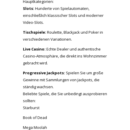
Hauptkategorien:
Slots:
Hunderte von Spielautomaten,
einschließlich klassischer Slots und moderner
Video-Slots.
Tischspiele:
Roulette, Blackjack und Poker in
verschiedenen Variationen.
Live Casino:
Echte Dealer und authentische
Casino-Atmosphäre, die direkt ins Wohnzimmer
gebracht wird.
Progressive Jackpots:
Spielen Sie um große
Gewinne mit Sammlungen von Jackpots, die
ständig wachsen.
Beliebte Spiele, die Sie unbedingt ausprobieren
sollten:
Starburst
Book of Dead
Mega Moolah