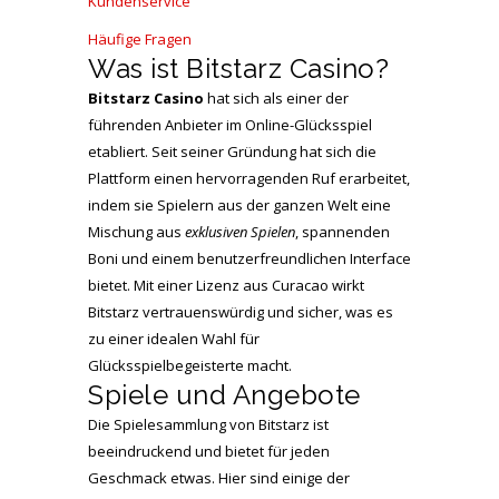
Kundenservice
Häufige Fragen
Was ist Bitstarz Casino?
Bitstarz Casino
hat sich als einer der
führenden Anbieter im Online-Glücksspiel
etabliert. Seit seiner Gründung hat sich die
Plattform einen hervorragenden Ruf erarbeitet,
indem sie Spielern aus der ganzen Welt eine
Mischung aus
exklusiven Spielen
, spannenden
Boni und einem benutzerfreundlichen Interface
bietet. Mit einer Lizenz aus Curacao wirkt
Bitstarz vertrauenswürdig und sicher, was es
zu einer idealen Wahl für
Glücksspielbegeisterte macht.
Spiele und Angebote
Die Spielesammlung von Bitstarz ist
beeindruckend und bietet für jeden
Geschmack etwas. Hier sind einige der