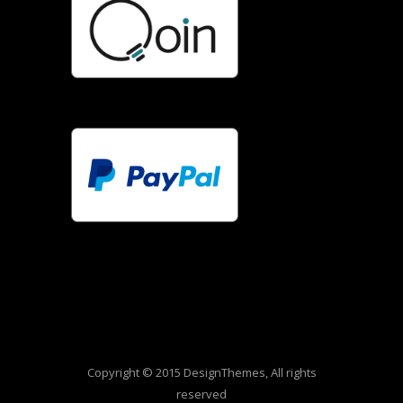
Copyright © 2015 DesignThemes, All rights
reserved