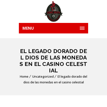
MENU
EL LEGADO DORADO DE
L DIOS DE LAS MONEDA
S EN EL CASINO CELEST
IAL
Home
Uncategorized
El legado dorado del
dios de las monedas en el casino celestial