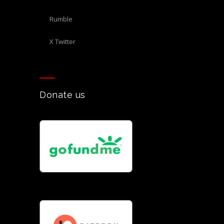
Rumble
X Twitter
Donate us