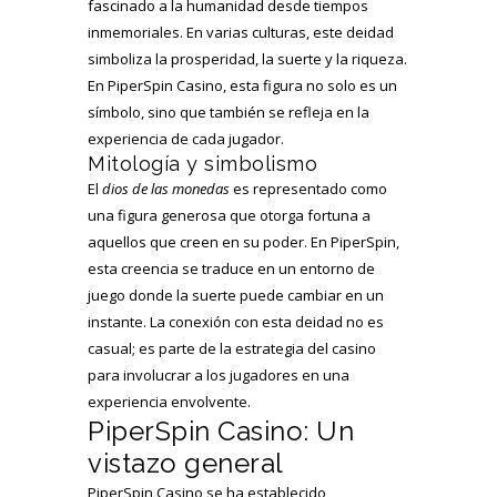
fascinado a la humanidad desde tiempos
inmemoriales. En varias culturas, este deidad
simboliza la prosperidad, la suerte y la riqueza.
En PiperSpin Casino, esta figura no solo es un
símbolo, sino que también se refleja en la
experiencia de cada jugador.
Mitología y simbolismo
El
dios de las monedas
es representado como
una figura generosa que otorga fortuna a
aquellos que creen en su poder. En PiperSpin,
esta creencia se traduce en un entorno de
juego donde la suerte puede cambiar en un
instante. La conexión con esta deidad no es
casual; es parte de la estrategia del casino
para involucrar a los jugadores en una
experiencia envolvente.
PiperSpin Casino: Un
vistazo general
PiperSpin Casino se ha establecido