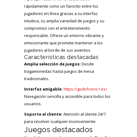
rápidamente como un favorito entre los
jugadores en línea gracias a su interfaz
intuitiva, su amplia variedad de juegos y su
compromiso con el entretenimiento
responsable. Ofrece un entorno vibrante y
emocionante que promete mantener a los
jugadores al borde de sus asientos.
Características destacadas
Amplia selección de juegos:
Desde
tragamonedas hasta juegos de mesa
tradicionales.
Interfaz amigable:
https://godofcoins1.es/
Navegación sencilla y accesible para todos los
usuarios.
Soporte al cliente:
Atención al cliente 24/7
para resolver cualquier inconveniente.
Juegos destacados