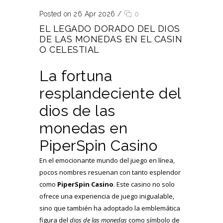
Posted on 26 Apr 2026
/
0
EL LEGADO DORADO DEL DIOS
DE LAS MONEDAS EN EL CASIN
O CELESTIAL
La fortuna
resplandeciente del
dios de las
monedas en
PiperSpin Casino
En el emocionante mundo del juego en línea,
pocos nombres resuenan con tanto esplendor
como
PiperSpin Casino
. Este casino no solo
ofrece una experiencia de juego inigualable,
sino que también ha adoptado la emblemática
figura del
dios de las monedas
como símbolo de