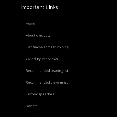
Important Links
home
about civic duty
just gimme some truth blog
civic duty interviews
recommended reading list
recommended viewing list
historic speeches
donate